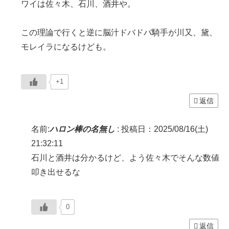
ワイは佐々木、石川、酒井や。
この理論で行くと逆に脳汁ドバドバ騎手が川又、黛、
モレイラになるけども。
+1
返信
名前:
ハロン棒の名無し
:
投稿日：2025/08/16(土)
21:32:11
石川と酒井は分かるけど、よう佐々木でそんな数値
叩き出せるな
0
返信