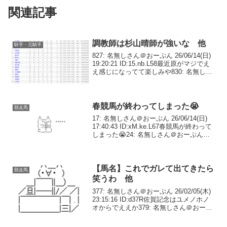
関連記事
調教師は杉山晴師が強いな 他
騎手・元騎手
827: 名無しさん＠おーぷん 26/06/14(日)
19:20:21 ID:15.nb.L58最近原がマジでえ
え感じになってて楽しみや830: 名無しさ
ん＠おーぷん 26/06/14(日) 19:20:35
ID:BV.5g.L84この...
春競馬が終わってしまった😭
競走馬
17: 名無しさん＠おーぷん 26/06/14(日)
17:40:43 ID:xM.ke.L67春競馬が終わって
しまった😭24: 名無しさん＠おーぷん
26/06/14(日) 17:41:42 ID:nn.qe.L25ようこ
そ地獄の夏競馬へ...
【馬名】これでガレて出てきたら
競走馬
笑うわ 他
377: 名無しさん＠おーぷん 26/02/05(木)
23:15:16 ID:d37R佐賀記念はユメノホノ
オからでええか379: 名無しさん＠おーぷ
ん 26/02/05(木) 23:16:44 ID:ZZKm>>377
これガチで🦎勝ち負け...