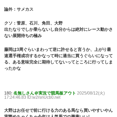
論外：サメカス
クソ：菅原、石川、角田、大野
出たなりでしか乗らないし自分からは絶対にレース動かさ
ない展開待ちの極み
藤岡は3周ぐらいまわって逆に許せると言うか、上がり最
速選手権成功するかなって時に適当に買うぐらいになって
る、ある意味完全に期待してないってところに行ってしま
ったかな
180:
名無しさん＠実況で競馬板アウト
2025/08/12(火)
17:24:46.83 ID:w2rsnUcb0.net
大野はお任せで前に行ける力のある馬なら買いやすいやん
実際めちゃくちゃ今年は人気馬での勝率いいし