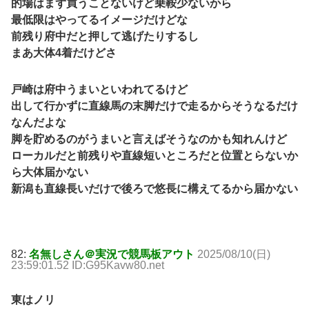
的場はまず買うことないけど乗鞍少ないから
最低限はやってるイメージだけどな
前残り府中だと押して逃げたりするし
まあ大体4着だけどさ
戸崎は府中うまいといわれてるけど
出して行かずに直線馬の末脚だけで走るからそうなるだけ
なんだよな
脚を貯めるのがうまいと言えばそうなのかも知れんけど
ローカルだと前残りや直線短いところだと位置とらないか
ら大体届かない
新潟も直線長いだけで後ろで悠長に構えてるから届かない
82:
名無しさん＠実況で競馬板アウト
2025/08/10(日)
23:59:01.52 ID:G95Kavw80.net
東はノリ