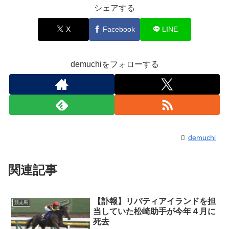
シェアする
X
Facebook
LINE
demuchiをフォローする
demuchi
関連記事
【訃報】リバティアイランドを担
競走馬
当していた松崎助手が今年４月に
死去