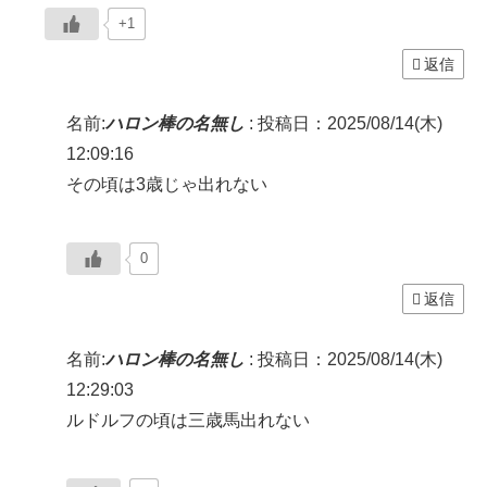
+1
返信
名前:
ハロン棒の名無し
:
投稿日：2025/08/14(木)
12:09:16
その頃は3歳じゃ出れない
0
返信
名前:
ハロン棒の名無し
:
投稿日：2025/08/14(木)
12:29:03
ルドルフの頃は三歳馬出れない