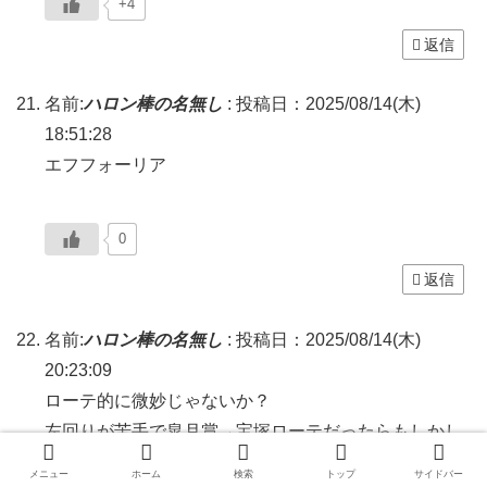
+4
返信
名前:
ハロン棒の名無し
:
投稿日：2025/08/14(木)
18:51:28
エフフォーリア
0
返信
名前:
ハロン棒の名無し
:
投稿日：2025/08/14(木)
20:23:09
ローテ的に微妙じゃないか？
左回りが苦手で皐月賞→宝塚ローテだったらもしかし
て？
メニュー
ホーム
検索
トップ
サイドバー