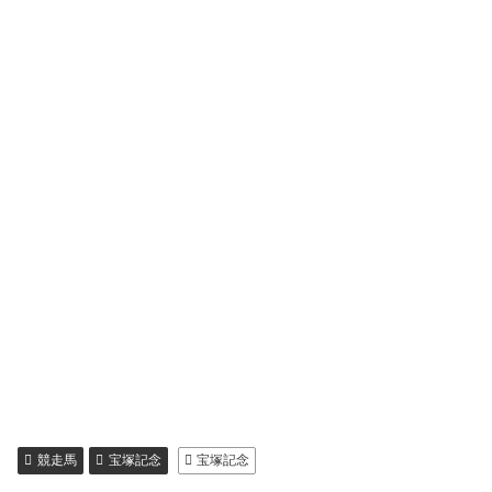
競走馬
宝塚記念
宝塚記念