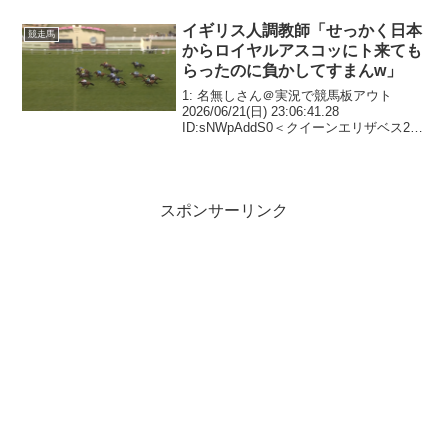
イギリス人調教師「せっかく日本
競走馬
からロイヤルアスコッにト来ても
らったのに負かしてすまんw」
1: 名無しさん＠実況で競馬板アウト
2026/06/21(日) 23:06:41.28
ID:sNWpAddS0＜クイーンエリザベス2世
ジュビリーステークス＞◇20日＝アスコ
ット（英国）◇G1◇芝直線1200メートル
◇4歳上◇出走18頭重...
スポンサーリンク