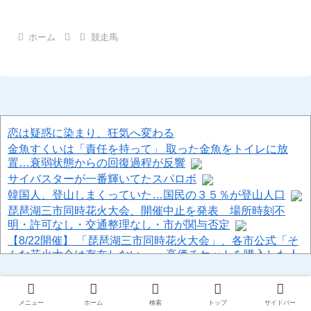
ホーム
競走馬
恋は疑惑に染まり、狂気へ変わる
金魚すくいは「責任を持って」 取った金魚をトイレに放
置…衰弱状態からの回復過程が反響
サイバスターが一番輝いてたスパロボ
韓国人、登山しまくっていた…国民の３５％が登山人口
琵琶湖三市同時花火大会、開催中止を発表 場所時刻不
明・許可なし・交通整理なし・市が関与否定
【8/22開催】 「琵琶湖三市同時花火大会」、各市公式「そ
んな花火大会は存在しない」→ 高価チケットを購入した人
達がSNS阿鼻叫喚
上司が「頭痛いから帰るわ」って帰宅したことが衝撃的だ
った
メニュー
ホーム
検索
トップ
サイドバー