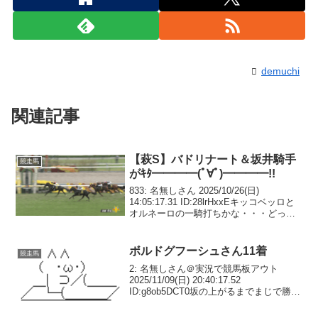
demuchi
関連記事
【萩S】バドリナート＆坂井騎手
競走馬
がｷﾀ━━━━(ﾟ∀ﾟ)━━━━!!
833: 名無しさん 2025/10/26(日)
14:05:17.31 ID:28lrHxxEキッコベッロと
オルネーロの一騎打ちかな・・・どっち
かが少し引っかかるそうだけど忘れた(´・
ω・`)834: 名無しさん 2025/10/26(日...
ボルドグフーシュさん11着
競走馬
2: 名無しさん＠実況で競馬板アウト
2025/11/09(日) 20:40:17.52
ID:g8ob5DCT0坂の上がるまでまじで勝つ
かと思った3: 名無しさん＠実況で競馬板
アウト 2025/11/09(日) 20:41:58.68 I...