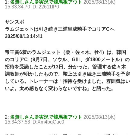
1:
名無しさん＠実況で競馬板アウト
2025/08/13(水)
15:33:34.70 ID:l22611fP0
サンスポ
ラムジェットは引き続き三浦皇成騎手でコリアCへ
2025/08/13 14:41
帝王賞6着のラムジェット（栗・佐々木、牡4）は、韓国
のコリアC（9月7日、ソウル、GⅢ、ダ1800メートル）の
招待を受諾したことが13日、分かった。管理する佐々木
調教師が明かしたもので、鞍上は引き続き三浦騎手を予定
している。トレーナーは「招待を受けました。雰囲気はい
いよ。太め感もなく変わらないですね」と語った。
2:
名無しさん＠実況で競馬板アウト
2025/08/13(水)
15:34:37.53 ID:Xm4bqCuc0