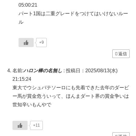
05:00:21
パート1国は二重グレードをつけてはいけないルー
ル
+9
返信
名前:
ハロン棒の名無し
:
投稿日：2025/08/13(水)
21:15:24
東大でウシュバテソーロにも先着できた去年のダービ
ー馬が賞金危ういって、ほんまダート界の賞金争いは
世知辛いもんやで
+11