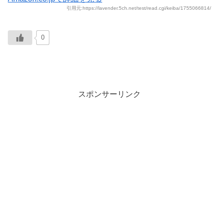
引用元:https://lavender.5ch.net/test/read.cgi/keiba/1755066814/
0
スポンサーリンク