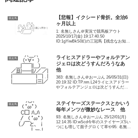
【悲報】イクシード骨折。全治6
競走馬
ヶ月以上
1: 名無しさん＠実況で競馬板アウト
2025/10/17(金) 19:17:40.50
ID:1gYiwBkS0幻の三冠馬【残念なお知ら
せ】イクイノックス全妹イクシードが右
前脚の橈側手根骨骨折、全治6か月 #イ
クシード— netkeiba...
ライヒスアドラーやフォルテアン
競走馬
ジェロは次どうすんだろうなあ
他
383: 名無しさん＠おーぷん 26/05/31(日)
20:19:32 ID:TP.nm.L24ライヒスアドラー
やフォルテアンジェロは次どうすんだろ
うなあどっちも菊花賞は合わないだろう
し秋天出るだけの賞金もないだろうし
391: 名無しさん...
ステイヤーズステークスとかいう
競走馬
毎年メンツが微妙なレース 他
93: 名無しさん＠おーぷん 25/12/01(月)
12:14:35 ID:wScd今年のステイヤーズSい
つにも増して面子グロくて草や95: 名無し
さん＠おーぷん 25/12/01(月) 12:27:05
ID:NdaD鳴尾記念って180...