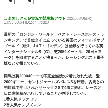
1:
名無しさん＠実況で競馬板アウト
2025/08/06(水)
13:55:00.64 ID:ZghH/dgz0
最新の「ロンジン・ワールド・ベスト・レースホース・ラ
ンキング」で首位タイに立っている英国のフィールドオブ
ゴールド（牡3、J＆T・ゴスデン）は登録を行っている英
インターナショナルS（G1、芝2050メートル、20日＝ヨ
ーク）を回避することが決まった。レーシングポスト電子
版などが報じている。
同馬は英2000ギニーで不完全燃焼の2着に敗れた後、愛
2000ギニー、セントジェームズパレスSを圧勝。古馬との
初対戦で注目されたサセックスSで4着に敗れ、レース翌
日に左後肢がハ行していることが判明していた。
1番人気ドラクロワ
2番人気オンブズマン