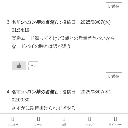
返信
名前:
ハロン棒の名無し
:
投稿日：2025/08/07(木)
01:34:19
楽勝ムード漂ってるけど3歳との斤量差ヤバいから
な、ドバイの時とは訳が違う
+9
返信
名前:
ハロン棒の名無し
:
投稿日：2025/08/07(木)
02:00:30
さすがに期待掛けられすぎやろ
ドラクロワやオンブズマンが人気上ってことは、それ
だけ実力が上・有利と見られてるってことやし、曲が
メニュー
ホーム
検索
トップ
サイドバー