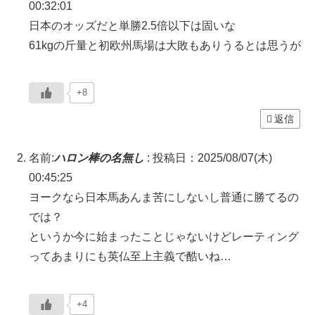
00:32:01
日本のオッズだと単勝2.5倍以下は固いな
61kgの斤量と初欧州馬場は大敗もありうるとは思うが
+8
返信
名前:
ハロン棒の名無し
:
投稿日：2025/08/07(木)
00:45:25
ヨークなら日本馬あんま苦にしないし普通に勝てるの
では？
というか今に始まったことじゃないけどレーティング
ってあまりにも英仏至上主義で酷いね…
+4