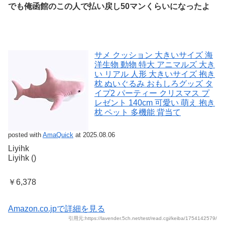
でも俺函館のこの人で払い戻し50マンくらいになったよ
サメ クッション 大きいサイズ 海
洋生物 動物 特大 アニマルズ 大き
い リアル 人形 大きいサイズ 抱き
枕 ぬいぐるみ おもしろグッズ タ
イプ2 パーティー クリスマス プ
レゼント 140cm 可愛い 萌え 抱き
枕 ペット 多機能 背当て
posted with
AmaQuick
at 2025.08.06
Liyihk
Liyihk ()
￥6,378
Amazon.co.jpで詳細を見る
引用元:https://lavender.5ch.net/test/read.cgi/keiba/1754142579/