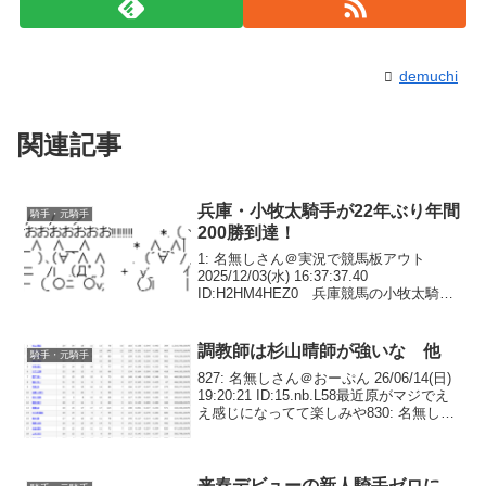
demuchi
関連記事
兵庫・小牧太騎手が22年ぶり年間
騎手・元騎手
200勝到達！
1: 名無しさん＠実況で競馬板アウト
2025/12/03(水) 16:37:37.40
ID:H2HM4HEZ0 兵庫競馬の小牧太騎手
（58＝中塚）が2日、園田7R・C1二組
（ダート1230メートル）を1番人気のコヒ
ロ（牝3、高馬）で勝利...
調教師は杉山晴師が強いな 他
騎手・元騎手
827: 名無しさん＠おーぷん 26/06/14(日)
19:20:21 ID:15.nb.L58最近原がマジでえ
え感じになってて楽しみや830: 名無しさ
ん＠おーぷん 26/06/14(日) 19:20:35
ID:BV.5g.L84この...
来春デビューの新人騎手ゼロに、