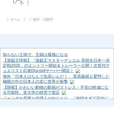
ホーム
騎手・元騎手
知らない土地で、主婦は孤独になる
【遊戯王情報】「遊戯王マスターデュエル 高校生日本一決
定戦2026」のエントリー開始＆トレーラー公開！次世代デ
ュエリスト応援Discordサーバー開設！
海外「日本人はなんて気高いんだ！」 英高級紙も驚愕した
極限の中の日本人の姿に世界が衝撃
【朗報】かわいい動物の動画がストレス・不安の軽減にな
る可能性。英大学の研究で実証
ジャンポケ斎藤と代理人のやりとり、「地獄すぎて完全に
コントになってる……」と衝撃を受ける人が続出中
【悲報】中日・金丸夢斗(5勝8敗)、もうすぐ中継ぎ(橋本4勝