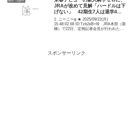
騎手・元騎手
JRAが改めて見解「ハードルは下
げない」 42期生7人は退学4
人、留年3人
1: ニーニーφ ★ 2025/09/22(月)
15:48:02.68 ID:Tzb2eB+l9 JRA本部（新
橋）で22日、定例記者会見が行われた。
その中で騎手課程第42期生の7人が退学
（4人）、留年（3人）となり、来春デビ
ューの新人騎...
スポンサーリンク