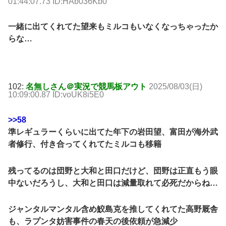
01:44:07.73 ID:HAb036Kb0
一緒に出てくれてた望来もミルコもいなくなっちゃったか
らな…
102:
名無しさん＠実況で競馬板アウト
2025/08/03(日)
10:09:00.87 ID:voUK8i5E0
>>58
準レギュラーくらいに出てた年下の岩田望、富田が海外武
者修行、付き合ってくれてたミルコも移籍
残ってるのは団野と大和と田口だけど、団野は正直もう眼
中ないだろうし、大和と田口は減量取れて必死だからね…
ジャンタルマンタル含め鮫島克を推してくれてた高野厩舎
も、ラプンタ妨害事件の春天の後依頼が急減少