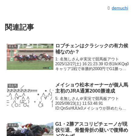
demuchi
関連記事
ロブチェンはクラシックの有力候
競走馬
補なのか？
1: 名無しさん＠実況で競馬板アウト
2025/12/27(土) 16:21:23.39 ID:B1IkIKQq0
キャリア1戦で単勝約2000円でG1勝った
が3: 名無しさん＠実況で競馬板アウト
2025/12/27(土) 16:25:02...
メイショウ松本オーナーが個人馬
競走馬
主初のJRA通算2000勝達成
5: 名無しさん＠実況で競馬板アウト
2025/08/23(土) 11:53:48.91
ID:QnSsHUUx0メイショウが辞めたら零
細牧場いくつも破綻する20: 名無しさん＠
実況で競馬板アウト 2025/08/23(土)
12:00:3...
G1・2勝アスコリピチェーノが現
競走馬
役引退、骨盤骨折の疑いで復帰め