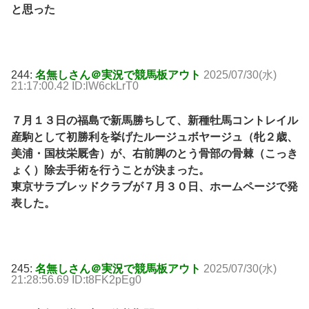
と思った
244:
名無しさん＠実況で競馬板アウト
2025/07/30(水)
21:17:00.42 ID:lW6ckLrT0
７月１３日の福島で新馬勝ちして、新種牡馬コントレイル
産駒として初勝利を挙げたルージュボヤージュ（牝２歳、
美浦・国枝栄厩舎）が、右前脚のとう骨部の骨棘（こっき
ょく）除去手術を行うことが決まった。
東京サラブレッドクラブが７月３０日、ホームページで発
表した。
245:
名無しさん＠実況で競馬板アウト
2025/07/30(水)
21:28:56.69 ID:t8FK2pEg0