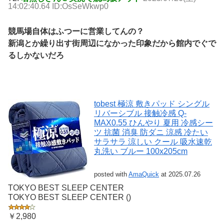
14:02:40.64 ID:OsSeWkwp0
競馬場自体はふつーに営業してんの？
新潟とか繰り出す街周辺になかった印象だから館内でぐで
るしかないだろ
tobest 極涼 敷きパッド シングル
リバーシブル 接触冷感 Q-
MAX0.55 ひんやり 夏用 冷感シー
ツ 抗菌 消臭 防ダニ 涼感 冷たい
サラサラ 涼しい クール 吸水速乾
丸洗い ブルー 100x205cm
posted with
AmaQuick
at 2025.07.26
TOKYO BEST SLEEP CENTER
TOKYO BEST SLEEP CENTER ()
￥2,980