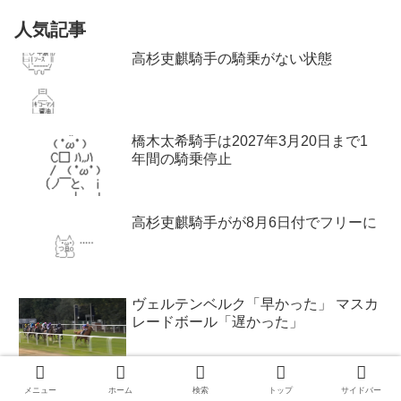
人気記事
高杉吏麒騎手の騎乗がない状態
橋木太希騎手は2027年3月20日まで1
年間の騎乗停止
高杉吏麒騎手がが8月6日付でフリーに
ヴェルテンベルク「早かった」 マスカ
レードボール「遅かった」
「シンボリルドルフ3歳でJC3着？大し
メニュー
ホーム
検索
トップ
サイドバー