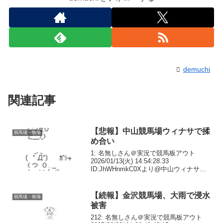
demuchi
関連記事
【悲報】中山競馬場ウィナサで揉
競馬場・牧場
め合い
1: 名無しさん＠実況で競馬板アウト
2026/01/13(火) 14:54:28.33
ID:JhWHnmkC0Xより@中山ウィナサで
揉め合いあったとか崇高なる典弘御大の
前で失礼であるぞ控えろ@私が見聞きし
た範囲だと本当に欲しいのか分から...
【続報】金沢競馬場、大雨で浸水
競馬場・牧場
被害
212: 名無しさん＠実況で競馬板アウト