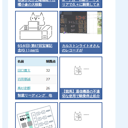
曜小倉の大移動
リアで久々に騎乗してき
たけど賞金が振り込まれ
るのは多分半年後」
6/14(日) 第67回宝塚記
カルストンライトオさん
念(GⅠ) part1
のレコードが
【競馬】通信機器の不適
制裁リーディング 他
切な使用で騎乗停止処分
中 大山龍太郎騎手が１
日付で引退「この世界か
ら離れる決意をしまし
た」 [Anonymous★]