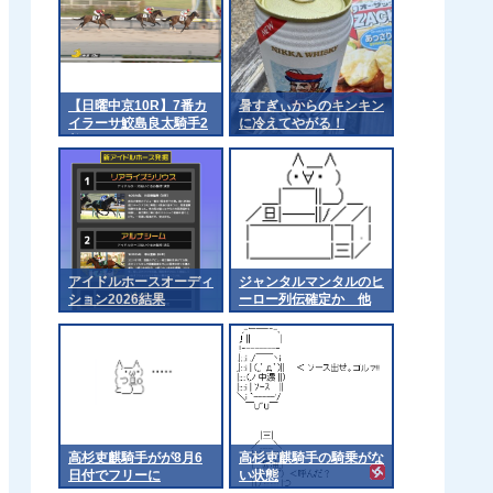
【日曜中京10R】7番カ
暑すぎぃからのキンキン
イラーサ鮫島良太騎手2
に冷えてやがる！
着
アイドルホースオーディ
ジャンタルマンタルのヒ
ション2026結果
ーロー列伝確定か 他
高杉吏麒騎手がが8月6
高杉吏麒騎手の騎乗がな
日付でフリーに
い状態