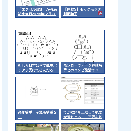
「エクセル田無」が有馬
【阿蘇S】モックモック
記念当日2026年12月27
川田騎手
日をもって営業終了
むしろ日本は何で競馬バ
モンローウォーク戸崎騎
チクソ受けてるんだろ
手とのコンビ復活でロー
ズSへ 他
高杉騎手、今週も騎乗な
てか欧州も三冠って概念
し
が薄れとるし、三冠を気
にするのは日本くらいに
なるんやろか 他