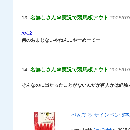
13:
名無しさん＠実況で競馬板アウト
2025/07
>>12
何のおまじないやねん…やーめーてー
14:
名無しさん＠実況で競馬板アウト
2025/07
そんなのに当たったことがないんだが何人かは経験
ぺんてる サインペン 5本パ
posted with
AmaQuick
at 2025.