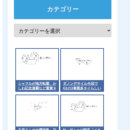
カテゴリー
シャマルが地方転厩 か
ダノンデサイル今回で
しわ記念連覇など重賞９
G1の3着最多タイらしい
勝
で
谷原さんが土曜福島→日
M・デムーロ騎手「イタ