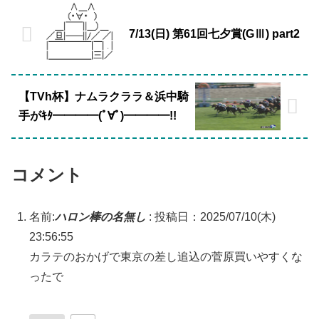
7/13(日) 第61回七夕賞(GⅢ) part2
【TVh杯】ナムラクララ＆浜中騎
手がｷﾀ━━━━(ﾟ∀ﾟ)━━━━!!
コメント
名前:
ハロン棒の名無し
:
投稿日：2025/07/10(木)
23:56:55
カラテのおかげで東京の差し追込の菅原買いやすくな
ったで