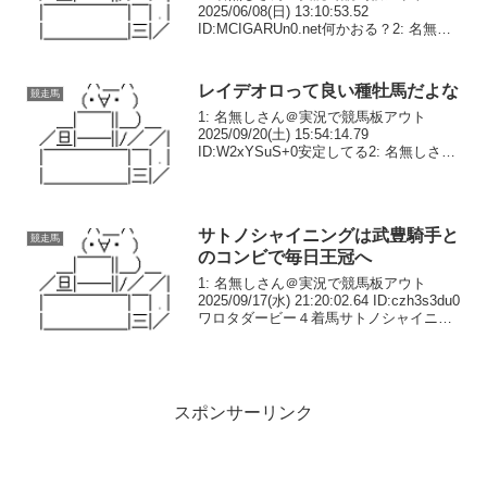
2025/06/08(日) 13:10:53.52
ID:MCIGARUn0.net何かおる？2: 名無し
さん＠実況で競馬板アウト
2025/06/08(日) 13:11:16.16 ID:acAujb...
レイデオロって良い種牡馬だよな
競走馬
1: 名無しさん＠実況で競馬板アウト
2025/09/20(土) 15:54:14.79
ID:W2xYSuS+0安定してる2: 名無しさん
＠実況で競馬板アウト 2025/09/20(土)
15:55:27.31 ID:W2xYSuS+0長...
サトノシャイニングは武豊騎手と
競走馬
のコンビで毎日王冠へ
1: 名無しさん＠実況で競馬板アウト
2025/09/17(水) 21:20:02.64 ID:czh3s3du0
ワロタダービー４着馬サトノシャイニン
グは武豊とのコンビで毎日王冠へ— 東ス
ポ競馬 (@tospo_keiba) Septemb...
スポンサーリンク