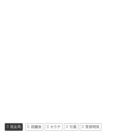
競走馬
屈腱炎
カラテ
引退
菅原明良