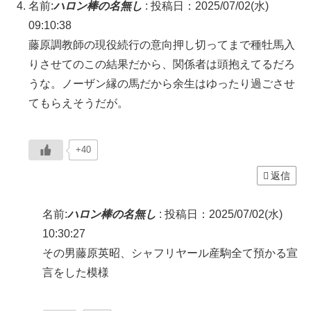
名前:
ハロン棒の名無し
:
投稿日：2025/07/02(水)
09:10:38
藤原調教師の現役続行の意向押し切ってまで種牡馬入
りさせてのこの結果だから、関係者は頭抱えてるだろ
うな。ノーザン縁の馬だから余生はゆったり過ごさせ
てもらえそうだが。
+40
返信
名前:
ハロン棒の名無し
:
投稿日：2025/07/02(水)
10:30:27
その男藤原英昭、シャフリヤール産駒全て預かる宣
言をした模様