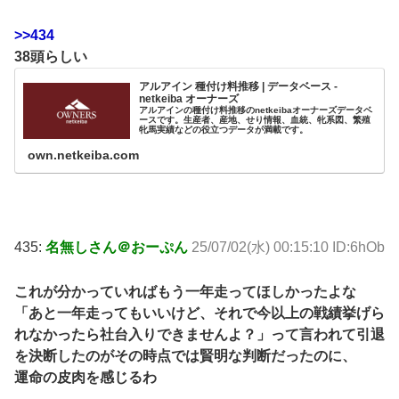
>>434
38頭らしい
アルアイン 種付け料推移 | データベース -
netkeiba オーナーズ
アルアインの種付け料推移のnetkeibaオーナーズデータベ
ースです。生産者、産地、せり情報、血統、牝系図、繁殖
牝馬実績などの役立つデータが満載です。
own.netkeiba.com
435:
名無しさん＠おーぷん
25/07/02(水) 00:15:10 ID:6hOb
これが分かっていればもう一年走ってほしかったよな
「あと一年走ってもいいけど、それで今以上の戦績挙げら
れなかったら社台入りできませんよ？」って言われて引退
を決断したのがその時点では賢明な判断だったのに、
運命の皮肉を感じるわ