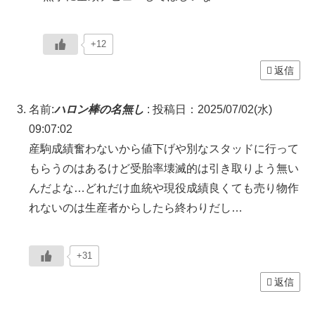
+12
返信
名前:
ハロン棒の名無し
:
投稿日：2025/07/02(水)
09:07:02
産駒成績奮わないから値下げや別なスタッドに行って
もらうのはあるけど受胎率壊滅的は引き取りよう無い
んだよな…どれだけ血統や現役成績良くても売り物作
れないのは生産者からしたら終わりだし…
+31
返信