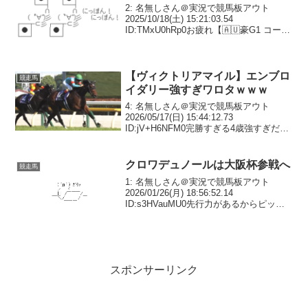
2: 名無しさん＠実況で競馬板アウト
2025/10/18(土) 15:21:03.54
ID:TMxU0hRp0お疲れ【🇦🇺豪G1 コーフ
ィールドC】軽ハンデ52.5kgも生かし、1
番人気🇦🇺ハーフユアーズ(セ5)が差し切
りV。2走前のG...
【ヴィクトリアマイル】エンブロ
競走馬
イダリー強すぎワロタｗｗｗ
4: 名無しさん＠実況で競馬板アウト
2026/05/17(日) 15:44:12.73
ID:jV+H6NFM0完勝すぎる4歳強すぎだろ
6: 名無しさん＠実況で競馬板アウト
2026/05/17(日) 15:44:20.32 ID:Agk...
クロワデュノールは大阪杯参戦へ
競走馬
1: 名無しさん＠実況で競馬板アウト
2026/01/26(月) 18:56:52.14
ID:s3HVauMU0先行力があるからピッタ
リと言っていた奴がいたけどマジで来て
草3: 名無しさん＠実況で競馬板アウト
2026/01/26(月) ...
スポンサーリンク