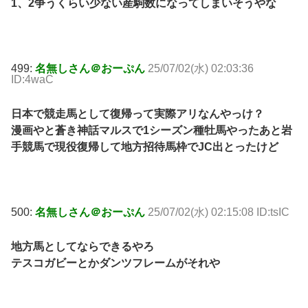
1、2争うくらい少ない産駒数になってしまいそうやな
499:
名無しさん＠おーぷん
25/07/02(水) 02:03:36
ID:4waC
日本で競走馬として復帰って実際アリなんやっけ？
漫画やと蒼き神話マルスで1シーズン種牡馬やったあと岩
手競馬で現役復帰して地方招待馬枠でJC出とったけど
500:
名無しさん＠おーぷん
25/07/02(水) 02:15:08 ID:tsIC
地方馬としてならできるやろ
テスコガビーとかダンツフレームがそれや