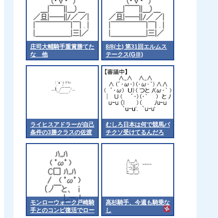
庄司大輔騎手重賞勝てた
8/8(土) 第31回エルムス
な 他
テークス(GⅢ)
ライヒスアドラーが自己
むしろ日本は何で競馬バ
条件の3勝クラスの佐渡
チクソ受けてるんだろ
ステークスに出走
モンローウォーク戸崎騎
高杉騎手、今週も騎乗な
手とのコンビ復活でロー
し