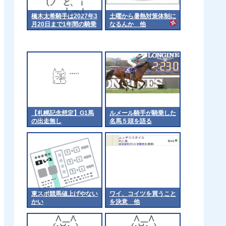
橋木太希騎手は2027年3
土曜から暑熱対策体制に
月20日まで1年間の騎乗
なるんか 他
停止
【札幌記念想定】G1馬
ルメール騎手が騎乗した
の出走無し
名馬５頭を語る
東スポ競馬値上げやない
ワイ、コイツを買うこと
かい
を決意 他