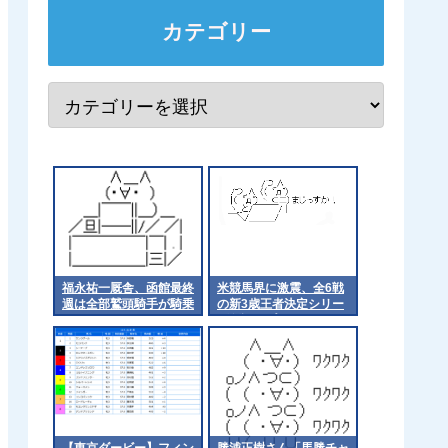
カテゴリー
福永祐一厩舎、函館最終
米競馬界に激震、全6戦
週は全部鷲頭騎手が騎乗
の新3歳王者決定シリー
ズ創設 プリークネスS
排除で伝統の3冠が事実
上の解体へ
【東京ダービー】フィン
勝浦正樹さん「馬勝チャ