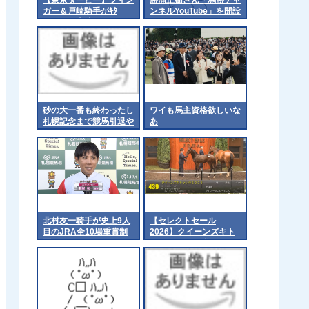
ガー＆戸崎騎手がｷﾀ
ンネルYouTube」を開設
━━━━(ﾟ∀ﾟ)━━━━!
砂の大一番も終わったし
ワイも馬主資格欲しいな
札幌記念まで競馬引退や
あ
ね
北村友一騎手が史上9人
【セレクトセール
目のJRA全10場重賞制
2026】クイーンズキト
覇
ゥンの2026（父エフフ
ォーリア）1億4千万円
で落札 他