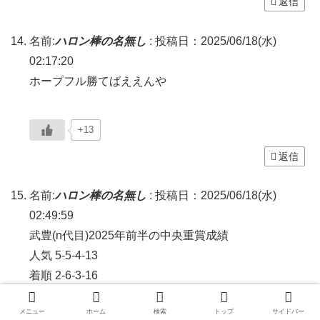
返信
名前:
ハロン棒の名無し
:
投稿日：2025/06/18(水)
02:17:20
ホープフル勝てばええんや
+13
返信
名前:
ハロン棒の名無し
:
投稿日：2025/06/18(水)
02:49:59
武豊(n代目)2025年前半の中央重賞成績
人気 5-5-4-13
着順 2-6-3-16
勝率7.4％、連対率29.6％、複勝率40.7％
メニュー
ホーム
検索
トップ
サイドバー