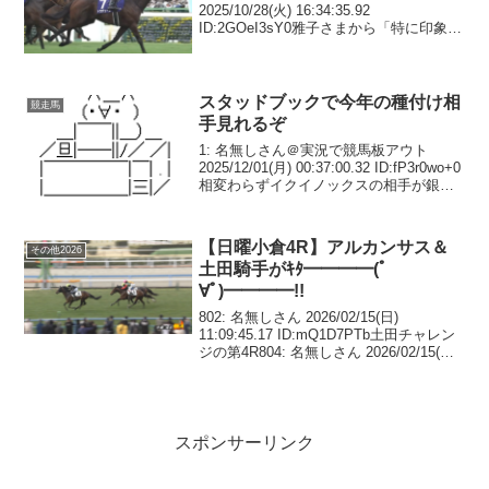
2025/10/28(火) 16:34:35.92
ID:2GOeI3sY0雅子さまから「特に印象に
残られているレースはありますか」と聞
かれると「ありがとうございます。昨年
の天皇賞・秋をドウデュースで勝...
スタッドブックで今年の種付け相
競走馬
手見れるぞ
1: 名無しさん＠実況で競馬板アウト
2025/12/01(月) 00:37:00.32 ID:fP3r0wo+0
相変わらずイクイノックスの相手が銀河
系繁殖2: 名無しさん＠実況で競馬板アウ
ト 2025/12/01(月) 00:38:19...
【日曜小倉4R】アルカンサス＆
その他2026
土田騎手がｷﾀ━━━━(ﾟ
∀ﾟ)━━━━!!
802: 名無しさん 2026/02/15(日)
11:09:45.17 ID:mQ1D7PTb土田チャレン
ジの第4R804: 名無しさん 2026/02/15(日)
11:13:00.77 ID:CND5nn3v試験のタイム良
く平地力は言...
スポンサーリンク