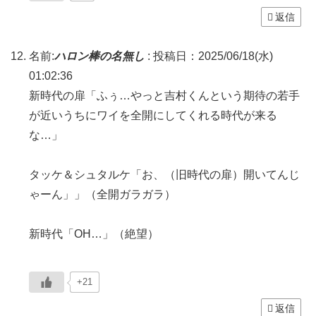
返信
名前:
ハロン棒の名無し
:
投稿日：2025/06/18(水)
01:02:36
新時代の扉「ふぅ…やっと吉村くんという期待の若手
が近いうちにワイを全開にしてくれる時代が来る
な…」
タッケ＆シュタルケ「お、（旧時代の扉）開いてんじ
ゃーん」」（全開ガラガラ）
新時代「OH…」（絶望）
+21
返信