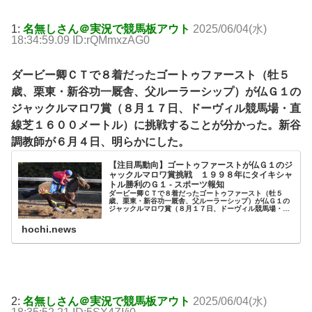
1:
名無しさん＠実況で競馬板アウト
2025/06/04(水)
18:34:59.09 ID:rQMmxzAG0
ダービー卿ＣＴで８着だったゴートゥファースト（牡５
歳、栗東・新谷功一厩舎、父ルーラーシップ）が仏Ｇ１の
ジャックルマロワ賞（８月１７日、ドーヴィル競馬場・直
線芝１６００メートル）に挑戦することが分かった。新谷
調教師が６月４日、明らかにした。
【注目馬動向】ゴートゥファーストが仏Ｇ１のジ
ャックルマロワ賞挑戦 １９９８年にタイキシャ
トル勝利のＧ１ - スポーツ報知
ダービー卿ＣＴで８着だったゴートゥファースト（牡５
歳、栗東・新谷功一厩舎、父ルーラーシップ）が仏Ｇ１の
ジャックルマロワ賞（８月１７日、ドーヴィル競馬場・直
線芝１６００メートル）に挑戦することが分かっ
hochi.news
2:
名無しさん＠実況で競馬板アウト
2025/06/04(水)