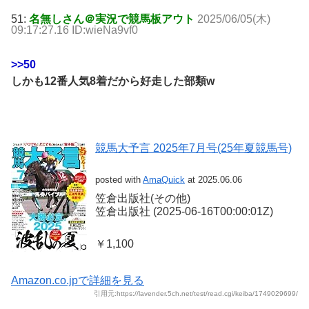
51:
名無しさん＠実況で競馬板アウト
2025/06/05(木)
09:17:27.16 ID:wieNa9vf0
>>50
しかも12番人気8着だから好走した部類w
競馬大予言 2025年7月号(25年夏競馬号)
posted with
AmaQuick
at 2025.06.06
笠倉出版社(その他)
笠倉出版社 (2025-06-16T00:00:01Z)
￥1,100
Amazon.co.jpで詳細を見る
引用元:https://lavender.5ch.net/test/read.cgi/keiba/1749029699/