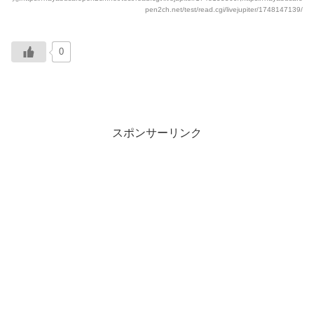
pen2ch.net/test/read.cgi/livejupiter/1748147139/
0
スポンサーリンク