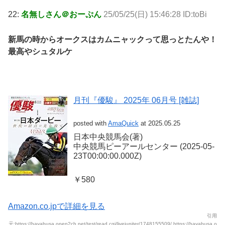
22:
名無しさん＠おーぷん
25/05/25(日) 15:46:28 ID:toBi
新馬の時からオークスはカムニャックって思っとたんや！
最高やシュタルケ
月刊『優駿』 2025年 06月号 [雑誌]
posted with
AmaQuick
at 2025.05.25
日本中央競馬会(著)
中央競馬ピーアールセンター (2025-05-
23T00:00:00.000Z)
￥580
Amazon.co.jpで詳細を見る
引用
元:https://hayabusa.open2ch.net/test/read.cgi/livejupiter/1748155509/,https://hayabusa.o