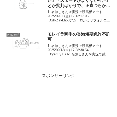
た』『スタートがよくなかった』
とか批判ばかりで、正直つらかっ
た」
1: 名無しさん＠実況で競馬板アウト
2025/09/05(金) 12:13:17.95
ID:dRZYvLho0デムーロがカリフォルニア
に拠点を移したのは、JRAの通年免許を
手にしてから11年目のシーズン途中だっ
た。JRAではクラシック、...
モレイラ騎手の香港短期免許不許
外国人騎手
可
1: 名無しさん＠実況で競馬板アウト
2025/09/18(木) 17:58:30.54
ID:yatFjy+B02: 名無しさん＠実況で競馬
板アウト 2025/09/18(木) 18:01:03.17
ID:aHUQD/xr0ドイルごとき...
スポンサーリンク