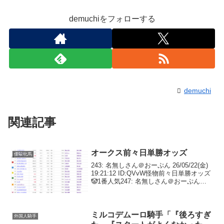
demuchiをフォローする
demuchi
関連記事
オークス前々日単勝オッズ
優駿牝馬
243: 名無しさん＠おーぷん 26/05/22(金)
19:21:12 ID:QVvW怪物前々日単勝オッズ
🤡1番人気247: 名無しさん＠おーぷん
26/05/22(金) 19:31:36 ID:ZWbf>>243差し
追い込みしか人権ない...
ミルコデムーロ騎手「『後ろすぎ
外国人騎手