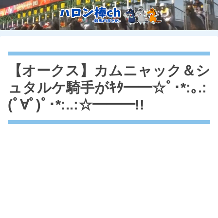
【オークス】カムニャック＆シ
ュタルケ騎手がｷﾀ━━☆ﾟ･*:｡.:
(ﾟ∀ﾟ)ﾟ･*:..:☆━━━!!