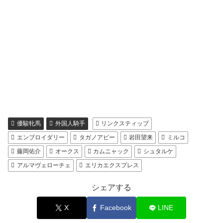
優駿牝馬
外国人騎手
リンクスティップ
エンブロイダリー
タガノアビー
岩田望来
ミルコ
藤岡佑介
オークス
カムニャック
シュタルケ
アルマヴェローチェ
エリカエクスプレス
シェアする
X
Facebook
LINE