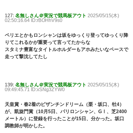
127:
名無しさん＠実況で競馬板アウト
2025/05/15(木)
02:50:16.64 ID:rBOHhV9s0
ペリエとかもロンシャンは坂をゆっくり登ってゆっくり降
りてこれるかが重要って言ってたからな
スタミナ豊富なタイトルホルダーもアホみたいなペースで
走って撃沈してたし
139:
名無しさん＠実況で競馬板アウト
2025/05/15(木)
09:49:45.71 ID:xSNg3ZYW0
天皇賞・春2着のビザンチンドリーム（栗・坂口、牡4）
が、凱旋門賞（10月5日、パリロンシャン、GⅠ、芝2400
メートル）に登録を行ったことが15日、分かった。坂口
調教師が明かした。