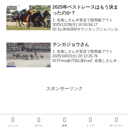
16:00:29 ID:OxUBテーオー...
2025年ベストレースはもう決ま
競走馬
ったのか？
1: 名無しさん＠実況で競馬板アウト
2025/12/29(月) 10:50:58.17
ID:SzJK9zWi0サウジカップジャパンカッ
プこの辺か2: 名無しさん＠実況で競馬板
アウト 2025/12/29(月) 10:51:47.30 I...
テンカジョウさん
競走馬
1: 名無しさん＠実況で競馬板アウト
2025/10/07(火) 20:13:25.76
ID:fYmsqErT0出遅れw2: 名無しさん＠実
況で競馬板アウト 2025/10/07(火)
20:13:44.29 ID:fYmsqErT0でも...
スポンサーリンク
メニュー
ホーム
検索
トップ
サイドバー