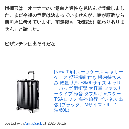
指揮官は「オーナーのご意向と適性を見込んで登録しまし
た。まだ今後の予定は決まっていませんが、馬が順調なら
前向きに考えています。前走後も（状態は）変わりありま
せん」と話した。
ビザンチンは出そうだな
[New Trip] スーツケース キャリー
ケース 拡張機能付き 機内持ち込
み 軽量 大型 S/M/Lサイズ キャリ
ーバッグ 耐衝撃 大容量 ファスナ
ータイプ 静音 ダブルキャスター
TSAロック 海外 旅行 ビジネス 出
張 (ブラック、Mサイズ：4～7
泊/60L)
posted with
AmaQuick
at 2025.05.16