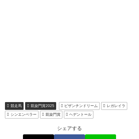
競走馬
凱旋門賞2025
ビザンチンドリーム
レガレイラ
シンエンペラー
凱旋門賞
ヘデントール
シェアする