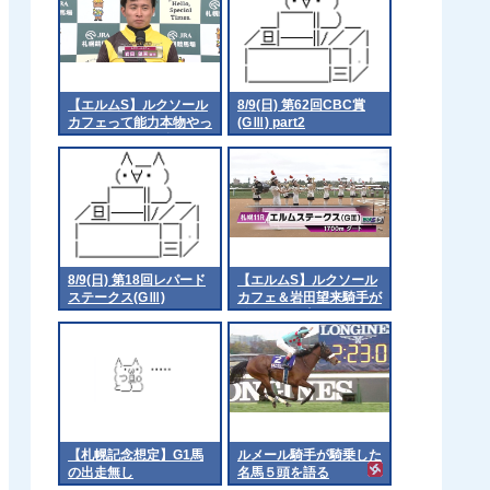
【エルムS】ルクソール
8/9(日) 第62回CBC賞
カフェって能力本物やっ
(GⅢ) part2
たんやなって 他
8/9(日) 第18回レパード
【エルムS】ルクソール
ステークス(GⅢ)
カフェ＆岩田望来騎手が
ｷﾀ━━━━(ﾟ
∀ﾟ)━━━━!!
【札幌記念想定】G1馬
ルメール騎手が騎乗した
の出走無し
名馬５頭を語る