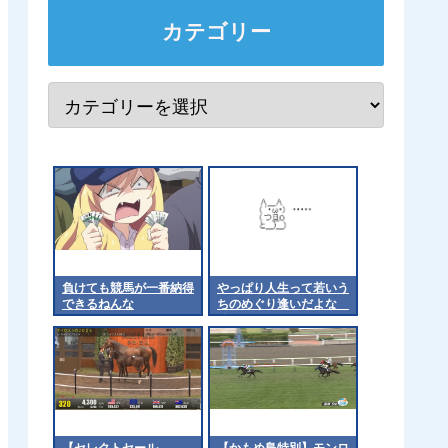
カテゴリー
負けても競馬が一番納得
やっぱり人生って若いう
できるねんな
ちのめぐり逢いだよな
他
【セレクトセール
【かもめ島特別】モンロ