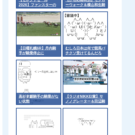
2026】ファンスターの
ーウォーク＆横山和生騎
2026（父イクイノック
手がｷﾀ━━━━(ﾟ
ス）3億1千万円で落
∀ﾟ)━━━━!!
札 他
【日曜札幌6R】丹内騎
むしろ日本は何で競馬バ
手が騎乗停止に
チクソ受けてるんだろ
高杉吏麒騎手の騎乗がな
【ラジオNIKKEI賞】サ
い状態
ノノグレーター＆田辺騎
手がｷﾀ━━━━(ﾟ
∀ﾟ)━━━━!!