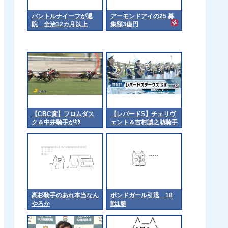
パントルナイーフが退
アーモンドアイの25 募
院 全治12カ月以上
集額3億円
【CBC賞】フロムダス
【レパードS】チェリヴ
ク＆中井騎手がｷﾀ
ェント＆吉村誠之助騎手
━━━━(ﾟ∀ﾟ)━━━━!!
がｷﾀ━━━━(ﾟ
∀ﾟ)━━━━!!
高杉騎手のあれ本当なん
ボンドガール引退 18
やろか
戦1勝