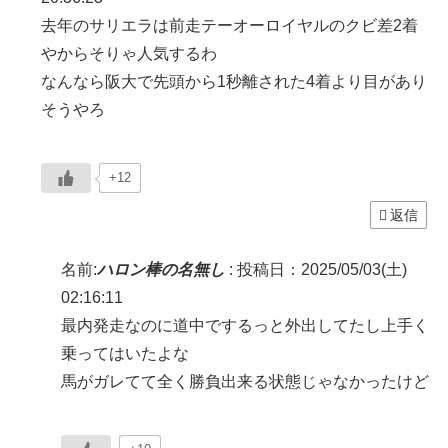
去年のサリエラは前走テーオーロイヤルのクビ差2着
やからそりゃ人気するわ
なんなら阪大で先頭から1秒離された4着より目があり
そうやろ
+12
返信
名前:
ハロン棒の名無し
:
投稿日：2025/05/03(土)
02:16:11
最内発走なのに道中でするっと外出してたし上手く
乗ってはいたよな
馬がガレてて全く勝負出来る状態じゃなかったけど