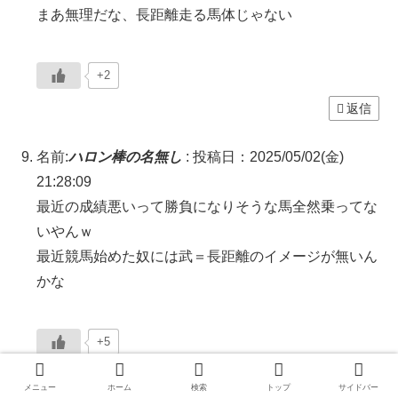
まあ無理だな、長距離走る馬体じゃない
+2
返信
名前:
ハロン棒の名無し
:
投稿日：2025/05/02(金)
21:28:09
最近の成績悪いって勝負になりそうな馬全然乗ってな
いやんｗ
最近競馬始めた奴には武＝長距離のイメージが無いん
かな
+5
返信
メニュー
ホーム
検索
トップ
サイドバー