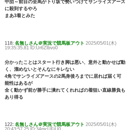
中団～前目の全馬が下り坂で勢いつけてサンライズアース
に殺到するやろ
まあ3着とみた
118:
名無しさん＠実況で競馬板アウト
2025/05/01(木)
19:35:35.81 ID:Ur6ZIbvo0
分かったことはスタート行き脚は悪い、意外と動かせば動
く、溜めないとそんなにキレない
4角でサンライズアースの2馬身後ろまでに居れば届く可
能性はあるが
全く動かず前が勝手に潰れてくれればの着狙い直線勝負も
あり得る
122:
名無しさん＠実況で競馬板アウト
2025/05/01(木)
20:43:57.25 ID:34mcUFiU0