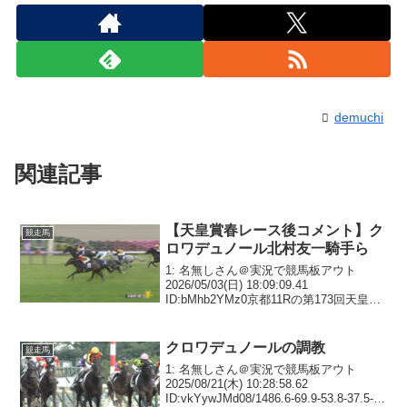
demuchi
関連記事
【天皇賞春レース後コメント】ク
競走馬
ロワデュノール北村友一騎手ら
1: 名無しさん＠実況で競馬板アウト
2026/05/03(日) 18:09:09.41
ID:bMhb2YMz0京都11Rの第173回天皇賞
(春)(4歳以上GI・芝3200m)は1番人気クロ
ワデュノール(北村友一騎手)が勝利した。
勝ちタイ...
クロワデュノールの調教
競走馬
1: 名無しさん＠実況で競馬板アウト
2025/08/21(木) 10:28:58.62
ID:vkYywJMd08/1486.6-69.9-53.8-37.5-