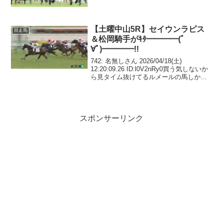
22.5-10.8［8］一杯8/2185.6-68.5-52.3-
36.7-2...
【土曜中山5R】セイウンラピス
競走馬
＆松岡騎手がｷﾀ━━━━(ﾟ
∀ﾟ)━━━━!!
742: 名無しさん 2026/04/18(土)
12:20:09.26 ID:l0V2nRy0買う気しないか
ら見タイム抜けてるルメールの馬しか買
えないし穴も特に見当たらない746: 名無
しさん 2026/04/18(土) 12:24:04...
スポンサーリンク