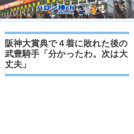
阪神大賞典で４着に敗れた後の
武豊騎手「分かったわ。次は大
丈夫」