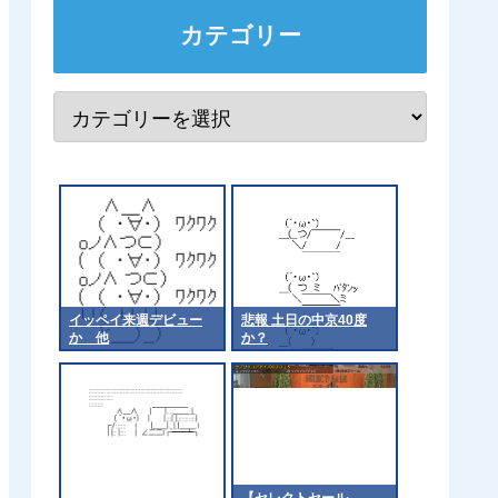
カテゴリー
イッペイ来週デビュー
悲報 土日の中京40度
か 他
か？
【セレクトセール