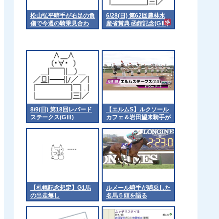
松山弘平騎手が右足の負
6/28(日) 第62回農林水
傷で今週の騎乗見合わ
産省賞典 函館記念(GⅢ)
せ 他
part1
8/9(日) 第18回レパード
【エルムS】ルクソール
ステークス(GⅢ)
カフェ＆岩田望来騎手が
ｷﾀ━━━━(ﾟ
∀ﾟ)━━━━!!
【札幌記念想定】G1馬
ルメール騎手が騎乗した
の出走無し
名馬５頭を語る