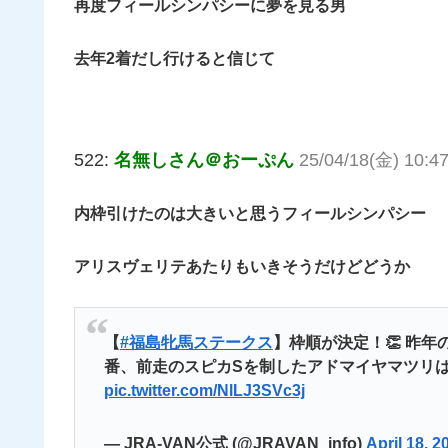
再度フィールシンパシーに夢を見る男
去年2着だし行けると信じて
522:
名無しさん＠おーぷん
25/04/18(金) 10:47
内枠引けたのは大きいと思うフィールシンパシー
アリスヴェリテあたりもいきそうだけどどうか
【
#福島牝馬ステークス
】枠順が決定！👏 昨
番、前走のスピカSを制したアドマイヤマツリは
pic.twitter.com/NlLJ3SVc3j
— JRA-VAN公式 (@JRAVAN_info)
April 18, 2