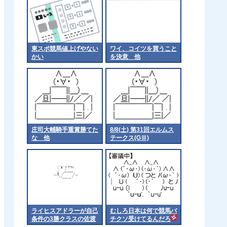
東スポ競馬値上げやない
ワイ、コイツを買うこと
かい
を決意 他
庄司大輔騎手重賞勝てた
8/8(土) 第31回エルムス
な 他
テークス(GⅢ)
ライヒスアドラーが自己
むしろ日本は何で競馬バ
条件の3勝クラスの佐渡
チクソ受けてるんだろ