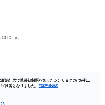
:13 ID:lnrg
年の新潟記念で重賞初制覇を飾ったシンリョクカは6枠11
1枠1番となりました。
#福島牝馬S
025