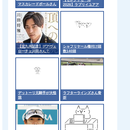
マスカレードボールさん
2026】ラブリイユアア
イズの2025（父イクイ
ノックス）2億3千万円
で落札 他
【北九州記念】デアヴェ
シャフリヤール種付け頭
ローチェ川田さん？
数140頭
デットーリ元騎手が大怪
ラフターラインズさん骨
我
折