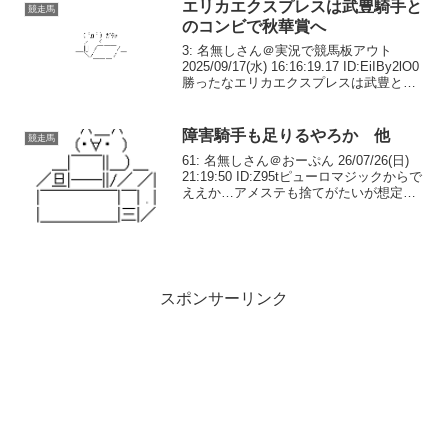
エリカエクスプレスは武豊騎手と
競走馬
のコンビで秋華賞へ
3: 名無しさん＠実況で競馬板アウト
2025/09/17(水) 16:16:19.17 ID:EiIBy2lO0
勝ったなエリカエクスプレスは武豊と新
コンビ、テレサは松山弘平で秋華賞へ—
東スポ競馬 (@tospo_keiba) Septe...
障害騎手も足りるやろか 他
競走馬
61: 名無しさん＠おーぷん 26/07/26(日)
21:19:50 ID:Z95tピューロマジックからで
ええか…アメステも捨てがたいが想定鞍
上戸崎なんよなぁ🙄63: 名無しさん＠おー
ぷん 26/07/26(日) 21:34:54 ID:...
スポンサーリンク