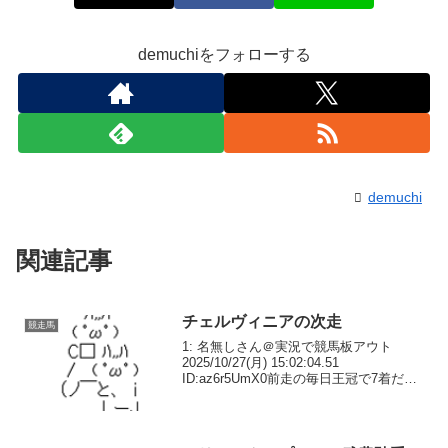
demuchiをフォローする
demuchi
関連記事
チェルヴィニアの次走
競走馬
1: 名無しさん＠実況で競馬板アウト
2025/10/27(月) 15:02:04.51
ID:az6r5UmX0前走の毎日王冠で7着だっ
たチェルヴィニア(牝4歳、美浦・木村哲
也厩舎、父ハービンジャー)は、マイル
CS・G1(11月23日、京...