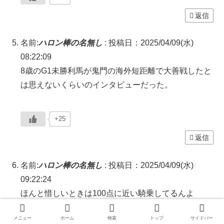
返信
名前:
ハロン棒の名無し
:
投稿日：2025/04/09(水)
08:22:09
8歳のG1未勝利馬が鬼門の海外短距離で大善戦したと
は思えないくらいのインタビューだった。
+25
返信
名前:
ハロン棒の名無し
:
投稿日：2025/04/09(水)
09:22:24
ほんと惜しいときは100点に近い騎乗してるんよ
でも毎回120点の馬が出てきて阻止される
メニュー
ホーム
検索
トップ
サイドバー