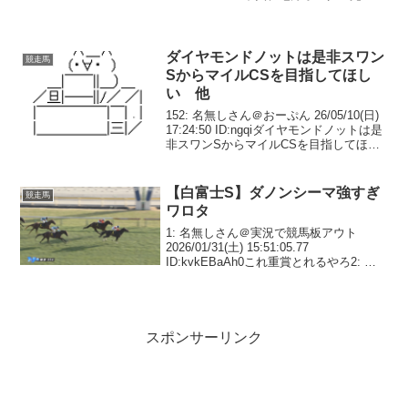
覇！ペンダントおめでとう！2: 名無しさ
ん＠実況で競馬板アウト 2026/06/17(水)
20:15...
ダイヤモンドノットは是非スワン
競走馬
SからマイルCSを目指してほし
い 他
152: 名無しさん＠おーぷん 26/05/10(日)
17:24:50 ID:ngqiダイヤモンドノットは是
非スワンSからマイルCSを目指してほし
い153: 名無しさん＠おーぷん
26/05/10(日) 17:25:21 ID:Hh5Lイ...
【白富士S】ダノンシーマ強すぎ
競走馬
ワロタ
1: 名無しさん＠実況で競馬板アウト
2026/01/31(土) 15:51:05.77
ID:kvkEBaAh0これ重賞とれるやろ2: 名
無しさん＠実況で競馬板アウト
2026/01/31(土) 15:52:02.03 ID:AOkIf7...
スポンサーリンク