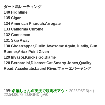
ダート馬レーティング
140 Flightline
135 Cigar
134 American Pharoah,Arrogate
133 California Chrome
132 Gentlemen
131 Skip Away
130 Ghostzapper,Curlin,Awesome Again,Justify, Gun
Runner,Artax,Point Given
129 Invasor,Knicks Go,Blame
128 Bernardini,Discreet Cat,Smarty Jones,Quality
Road, Accelerate,Laurel River,フォーエバーヤング
195:
名無しさん＠実況で競馬板アウト
2025/03/13(木)
22:54:06.78 ID:6GHDlgVi0