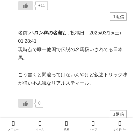
+11
返信
名前:
ハロン棒の名無し
:
投稿日：2025/03/15(土)
01:28:41
現時点で唯一他国で伝説の名馬扱いされてる日本
馬。
こう書くと間違ってはないんやけど叙述トリック味
が強い不思議なリアルスティール。
0
返信
メニュー
ホーム
検索
トップ
サイドバー
名前:
ハロン棒の名無し
:
投稿日：2025/03/14(金)