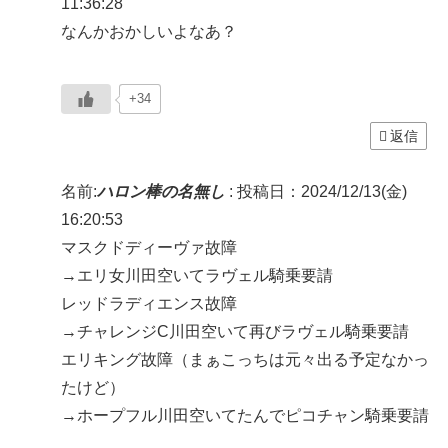
11:36:28
なんかおかしいよなあ？
+34
返信
名前:
ハロン棒の名無し
:
投稿日：2024/12/13(金)
16:20:53
マスクドディーヴァ故障
→エリ女川田空いてラヴェル騎乗要請
レッドラディエンス故障
→チャレンジC川田空いて再びラヴェル騎乗要請
エリキング故障（まぁこっちは元々出る予定なかっ
たけど）
→ホープフル川田空いてたんでピコチャン騎乗要請