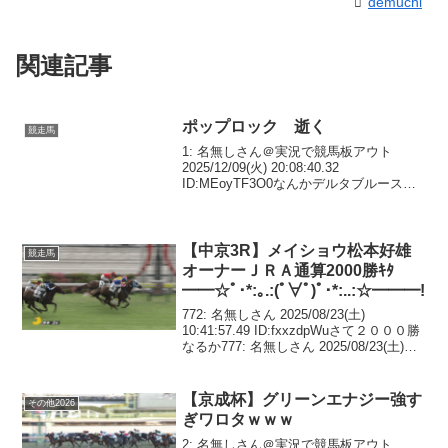
demuchi
関連記事
ポップロック 逝く
競走馬
1: 名無しさん＠実況で競馬板アウト
2025/12/09(火) 20:08:40.32
ID:MEoyTF3O0なんかデルタブルースと
セットで思い出すなぁお疲れ様でした
【訃報】ポップロック（24）チェコで死
亡 ─ メルボルンC2着など世界...
【中京3R】メイショウ松本好雄
競走馬
オーナーＪＲＡ通算2000勝ｷﾀ
━━☆ﾟ･*:｡.:(ﾟ∀ﾟ)ﾟ･*:..:☆━━━!!
772: 名無しさん 2025/08/23(土)
10:41:57.49 ID:fxxzdpWuさて２０００勝
なるか777: 名無しさん 2025/08/23(土)
10:51:27.95 ID:vypg7vIS４は滞在でもな
いのに連闘か7...
【京成杯】グリーンエナジー強す
その他2026
ぎワロタｗｗｗ
2: 名無しさん＠実況で競馬板アウト