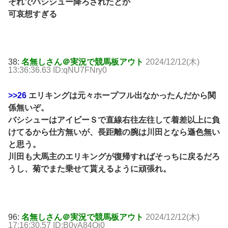
それでバシシュー降ろされたとか
可哀想すぎる
38:
名無しさん＠実況で競馬板アウト
2024/12/12(木)
13:36:36.63 ID:qNU7FNry0
>>26
エリキングは元々ホープフル出なかったんだから関
係無いぞ。
バシシューはアイビーＳで直線右往左往して着差以上に負
けてるから仕方無いが、長距離の腕は川田となら遜色無い
と思う。
川田も大馬主のエリキングが復帰すればそっちに戻るだろ
うし、菊でまた乗せて貰えるように頑張れ。
96:
名無しさん＠実況で競馬板アウト
2024/12/12(木)
17:16:30.57 ID:B0yA84Oi0