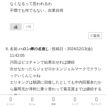
なくなるって思われるわ
不憫でも何でもない、自業自得
+31
返信
名前:
ハロン棒の名無し
:
投稿日：2024/12/13(金)
11:42:05
川田はピコチャンで結果出せれば継続
出せなかったらジェゼロかエンジェルマークでクラシ
ックいくんじゃね
エリキングは順調に回復したとしても中内田厩舎だか
ら藤岡兄か津村に乗り替わって菊花賞までは継続する
と思う
本番ギリギリまで鞍上未定は難しいしクラシック途中
メニュー
ホーム
検索
トップ
サイドバー