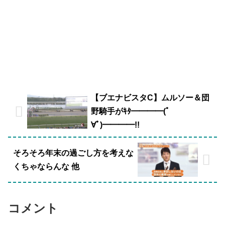
【ブエナビスタC】ムルソー＆団
野騎手がｷﾀ━━━━(ﾟ
∀ﾟ)━━━━!!
そろそろ年末の過ごし方を考えな
くちゃならんな 他
コメント