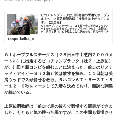
ピコチャンブラックは川田将雅の手綱でホープフ
ルＳへ 上原佑紀調教師「操作性は上がっていま
す」【次走報】
ＧⅠホープフルステークス（２８日＝中山芝内２０００メ
ートル）に出走するピコチャンブラック（牡２・上原佑）
が、川田と新コンビを組むことに決まった。前走のリステ
tospo-keiba.jp
ＧⅠホープフルステークス（２８日＝中山芝内２０００メ
ートル）に出走するピコチャンブラック（牡２・上原佑）
が、川田と新コンビを組むことに決まった。前走のリステ
ッド・アイビーＳ（２着）後は放牧を挟み、１１日朝は美
浦ウッドで３頭併せを敢行。５ハロン６７・５ー３７・６
ー１２・０秒をマークして先着を決めており、順調な調整
が続いている。
上原佑調教師は「前走で馬の後ろで我慢する競馬ができま
した。もともと気の勝った馬ですが、この中間も我慢させ