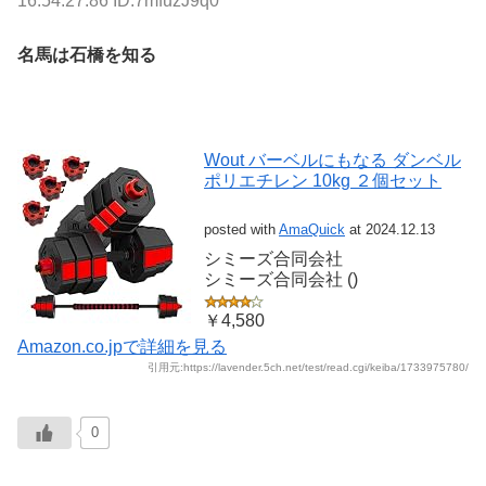
16:54:27.86 ID:7mfuzJ9q0
名馬は石橋を知る
Wout バーベルにもなる ダンベル
ポリエチレン 10kg ２個セット
posted with
AmaQuick
at 2024.12.13
シミーズ合同会社
シミーズ合同会社 ()
￥4,580
Amazon.co.jpで詳細を見る
引用元:https://lavender.5ch.net/test/read.cgi/keiba/1733975780/
0