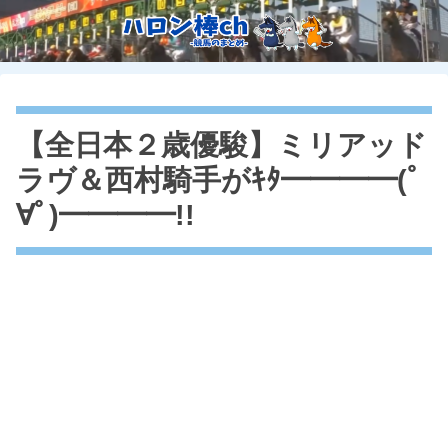
【全日本２歳優駿】ミリアッド
ラヴ＆西村騎手がｷﾀ━━━━(ﾟ
∀ﾟ)━━━━!!