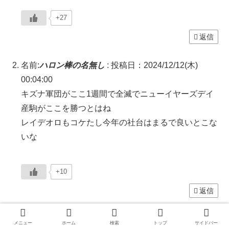
+27
返信
名前:
ハロン棒の名無し
:
投稿日：2024/12/12(木)
00:04:00
キズナ軍団がここ1週間で全滅でニューイヤーズデイ
産駒がここを勝つとはね
レイデオロもコケたし今年の社台はまるで良いとこな
いな
+10
返信
名前:
ハロン棒の名無し
:
投稿日：2024/12/12(木)
メニュー
ホーム
検索
トップ
サイドバー