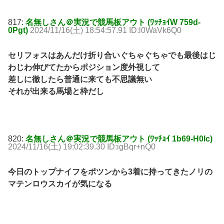
817:
名無しさん＠実況で競馬板アウト (ﾜｯﾁｮｲW 759d-
0Pgt)
2024/11/16(土) 18:54:57.91 ID:l0WaVk6Q0
セリフォスはあんだけ折り合いぐちゃぐちゃでも最後はじ
わじわ伸びてたからポジション度外視して
差しに徹したら普通に来ても不思議無い
それが出来る馬場と枠だし
820:
名無しさん＠実況で競馬板アウト (ﾜｯﾁｮｲ 1b69-H0Ic)
2024/11/16(土) 19:02:39.30 ID:igBqr+nQ0
今日のトップナイフをポツンから3着に持ってきたノリの
マテンロウスカイが気になる