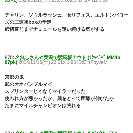
Xx+1)
2024/11/16(土) 23:00:26.83 ID:1tXn18M10
チャリン、ソウルラッシュ、セリフォス、エルトンバロー
ズの三連複boxの予定
締切直前までナミュールを迷い続ける気がする
878:
名無しさん＠実況で競馬板アウト (ﾗｸｯﾍﾟﾍﾟ MM4b-
67pk)
2024/11/16(土) 23:01:41.93 ID:E+rFpyveM
京都の鬼
武のオオバンブルマイ
スプリンターじゃなくマイラーだった
使われ方が悪かったか、歳をとって距離が伸びたか
たまにマイルチャンピオンは荒れる