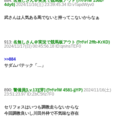
884:
名無しさん＠実況で競馬板アウト (ﾜｯﾁｮｲW 156b-
4dy6)
2024/11/16(土) 23:39:45.34 ID:vTapdWyv0
武さんは人気ある馬でないと持ってこないからなぁ
913:
名無しさん＠実況で競馬板アウト (ﾜｯﾁｮｲ 2ffb-KrXD)
2024/11/17(日) 00:45:56.18 ID:qn/nsTEF0
>>884
サダムパテック「…」
890:
警備員[Lv.13][芽] (ﾜｯﾁｮｲW 4581-jjYP)
2024/11/16(土)
23:51:23.97 ID:ZbC5hz7F0
セリフォスはいつも調教走らないからな
今回調教良いし川田外枠で不気味な存在