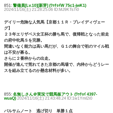
851:
警備員[Lv.10][新芽] (ﾜｯﾁｮｲW 75c1-jwK1)
2024/11/16(土) 21:28:25.06 ID:MJ9KTs7i0
デイリー危険な人気馬【京都１１Ｒ・ブレイディヴェー
グ】
２３年エリザベス女王杯の勝ち馬で、復帰戦となった前走
の府中牝馬Ｓを完勝。
間違いなく能力は高い馬だが、Ｇ１の舞台で初のマイル戦
は不安が募る。
さらに２番枠からの出走。
開催が進んで荒れてきた京都の馬場で、内枠からどうレー
スを組み立てるのか懸念材料が多い。
855:
名無しさん＠実況で競馬板アウト (ﾜｯﾁｮｲ 4397-
wuaQ)
2024/11/16(土) 21:43:48.24 ID:1w1YmI2i0
バルサムノート 逃げ切り 単勝１点