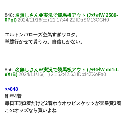
848:
名無しさん＠実況で競馬板アウト (ﾜｯﾁｮｲW 2589-
0Pgt)
2024/11/16(土) 21:17:44.22 ID:rSM13OGH0
エルトンバローズ空気すぎワロタ。
単勝行かせて貰うわ。自信しかない。
856:
名無しさん＠実況で競馬板アウト (ﾜｯﾁｮｲW dd1d-
eXrB)
2024/11/16(土) 21:52:42.63 ID:ci4ZXoFa0
>>848
昨年4着
毎日王冠3着だけど2着ホウオウビスケッツが天皇賞3着
このオッズなら買いよね