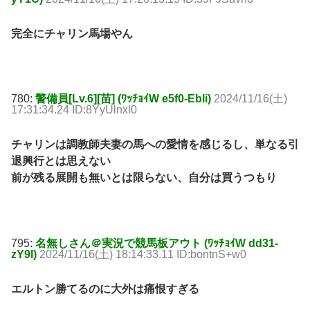
完全にチャリン馬場やん
780:
警備員[Lv.6][苗] (ﾜｯﾁｮｲW e5f0-Ebli)
2024/11/16(土)
17:31:34.24 ID:8YyUlnxl0
チャリンは調教師夫妻の馬への愛情を感じるし、単なる引
退興行とは思えない
前が残る展開も無いとは限らない、自分は買うつもり
795:
名無しさん＠実況で競馬板アウト (ﾜｯﾁｮｲW dd31-
zY9l)
2024/11/16(土) 18:14:33.11 ID:bontnS+w0
エルトン勝てるのに大外は痛恨すぎる