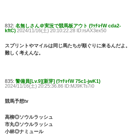
832:
名無しさん＠実況で競馬板アウト (ﾜｯﾁｮｲW cda2-
kftC)
2024/11/16(土) 20:10:22.28 ID:rsAX3ex50
スプリントやマイルは同じ馬たちが順ぐりに来るんだよ。
難しく考えんな。
835:
警備員[Lv.9][新芽] (ﾜｯﾁｮｲW 75c1-jwK1)
2024/11/16(土) 20:25:36.86 ID:MJ9KTs7i0
競馬予想tv
高柳◎ソウルラッシュ
市丸◎ソウルラッシュ
小林◎ナミュール