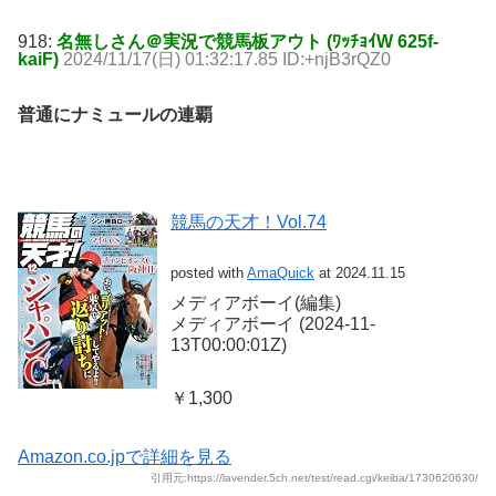
918:
名無しさん＠実況で競馬板アウト (ﾜｯﾁｮｲW 625f-
kaiF)
2024/11/17(日) 01:32:17.85 ID:+njB3rQZ0
普通にナミュールの連覇
競馬の天才！Vol.74
posted with
AmaQuick
at 2024.11.15
メディアボーイ(編集)
メディアボーイ (2024-11-
13T00:00:01Z)
￥1,300
Amazon.co.jpで詳細を見る
引用元:https://lavender.5ch.net/test/read.cgi/keiba/1730620630/