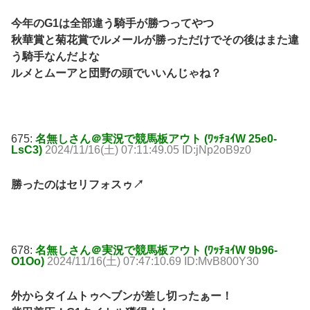
今年のG1は全部違う騎手が勝つってやつ
秋華賞と菊花賞でルメールが勝っただけでその後はまた違
う騎手なんだよな
ルメとムーアと団野の頭でいいんじゃね？
675:
名無しさん＠実況で競馬板アウト (ﾜｯﾁｮｲW 25e0-
LsC3)
2024/11/16(土) 07:11:49.05 ID:jNp2oB9z0
勝ったのはセリフォスゥ↗
678:
名無しさん＠実況で競馬板アウト (ﾜｯﾁｮｲW 9b96-
O1Oo)
2024/11/16(土) 07:47:10.69 ID:MvB800Y30
外からタイムトゥヘブンが差し切ったぁー！