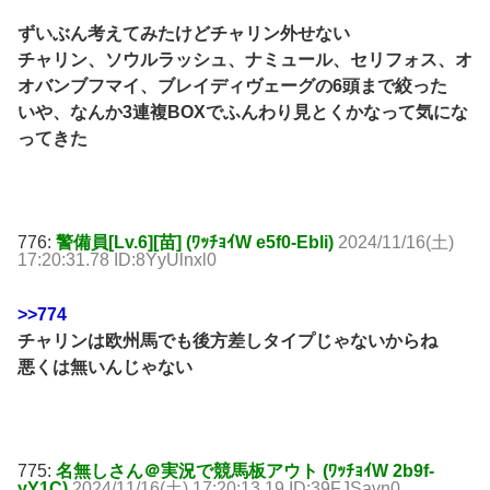
ずいぶん考えてみたけどチャリン外せない
チャリン、ソウルラッシュ、ナミュール、セリフォス、オ
オバンブフマイ、ブレイディヴェーグの6頭まで絞った
いや、なんか3連複BOXでふんわり見とくかなって気にな
ってきた
776:
警備員[Lv.6][苗] (ﾜｯﾁｮｲW e5f0-Ebli)
2024/11/16(土)
17:20:31.78 ID:8YyUlnxl0
>>774
チャリンは欧州馬でも後方差しタイプじゃないからね
悪くは無いんじゃない
775:
名無しさん＠実況で競馬板アウト (ﾜｯﾁｮｲW 2b9f-
yY1C)
2024/11/16(土) 17:20:13.19 ID:39FJSavn0