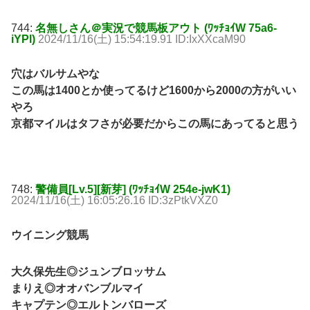
744:
名無しさん＠実況で競馬板アウト (ﾜｯﾁｮｲW 75a6-
iYPl)
2024/11/16(土) 15:54:19.91 ID:IxXXcaM90
穴はバルサムやな
この馬は1400とか使ってるけど1600から2000の方がいい
やろ
京都マイルはタフさが必要だからこの馬にあってると思う
748:
警備員[Lv.5][新芽] (ﾜｯﾁｮｲW 254e-jwK1)
2024/11/16(土) 16:05:26.16 ID:3zPtkVXZ0
ウイニング競馬
大久保先生◎ジュンブロッサム
まりえ◎オオバンブルマイ
キャプテン◎エルトンバローズ