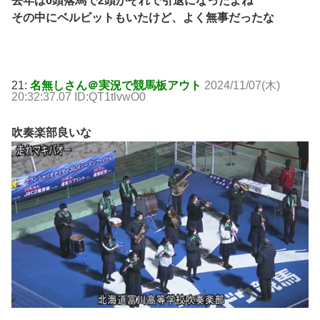
去年は6頭落馬で2頭がそれで引退になったよね
その中にベルビットもいたけど、よく無事だったな
21:
名無しさん＠実況で競馬板アウト
2024/11/07(木)
20:32:37.07 ID:QT1tlvwO0
吹奏楽部良いな