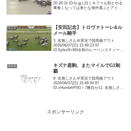
20:28:31 ID:lo.gj.L31ミキファも割とやる
事無くなっては来たな海外選ぶとアイツ
が居るし960: 名無しさん＠おーぷん
26/07/01(水) 20:28:42 ID:...
【安田記念】トロヴァトーレ&ル
競走馬
メール騎手
3: 名無しさん＠実況で競馬板アウト
2026/06/07(日) 15:49:23.97
ID:5ytkxR+M0令和のレーベンスティール
42: 名無しさん＠実況で競馬板アウト
2026/06/07(日) 16:03:39.71 ID:oy...
キズナ産駒、またマイルでG1制
競走馬
覇
9: 名無しさん＠実況で競馬板アウト
2026/06/07(日) 15:48:04.87
ID:zHumbrhP0GⅠ7勝目か11: 名無しさん
＠実況で競馬板アウト 2026/06/07(日)
15:48:38.27 ID:7ebT8cYu...
スポンサーリンク