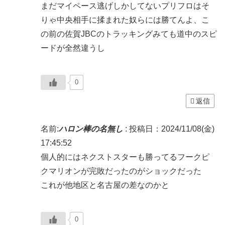
まだマイペース逃げしかしてないプリフロはそ
りゃ中央相手に揉まれた奴らには勝てんよ、こ
の前の佐賀JBCのトラッキングみても道中のスピ
ードが全然違うし
0
返信
名前:
ハロン棒の名無し
:
投稿日：2024/11/08(金)
17:45:52
個人的にはネクストスターも勝ってるフークピ
クマリオンが完敗だったのがショックだった
これが他地区と名古屋の差なのかと
0