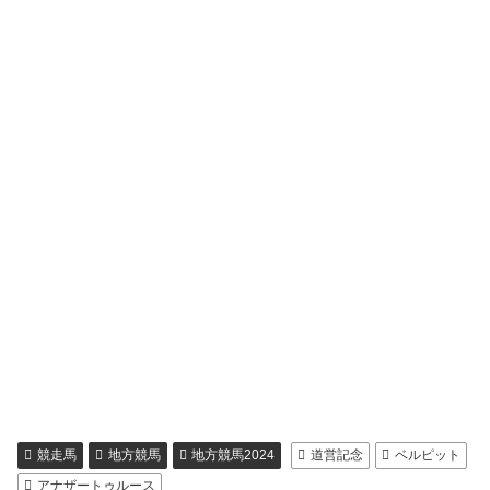
競走馬
地方競馬
地方競馬2024
道営記念
ベルピット
アナザートゥルース