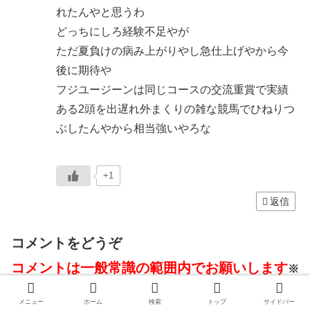
れたんやと思うわ
どっちにしろ経験不足やが
ただ夏負けの病み上がりやし急仕上げやから今
後に期待や
フジユージーンは同じコースの交流重賞で実績
ある2頭を出遅れ外まくりの雑な競馬でひねりつ
ぶしたんやから相当強いやろな
+1
返信
コメントをどうぞ
コメントは一般常識の範囲内でお願いします
※
承認制ﾀﾞﾖ(ﾟДﾟ)※
メニュー
ホーム
検索
トップ
サイドバー