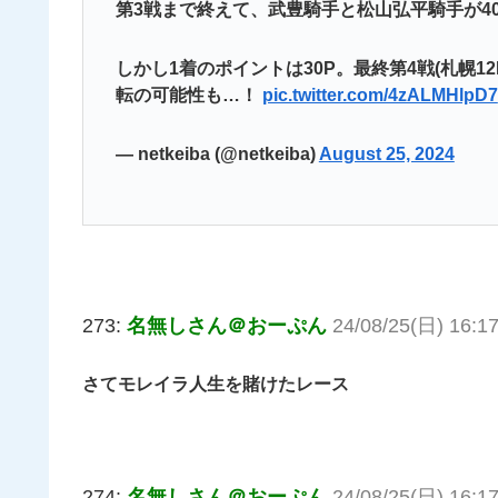
第3戦まで終えて、武豊騎手と松山弘平騎手が4
しかし1着のポイントは30P。最終第4戦(札幌
転の可能性も…！
pic.twitter.com/4zALMHlpD7
— netkeiba (@netkeiba)
August 25, 2024
273:
名無しさん＠おーぷん
24/08/25(日) 16:17
さてモレイラ人生を賭けたレース
274:
名無しさん＠おーぷん
24/08/25(日) 16:17