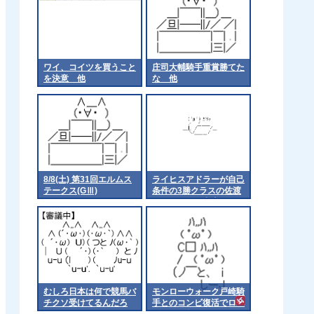
ワイ、コイツを買うこと
庄司大輔騎手重賞勝てた
を決意 他
な 他
8/8(土) 第31回エルムス
ライヒスアドラーが自己
テークス(GⅢ)
条件の3勝クラスの佐渡
ステークスに出走
むしろ日本は何で競馬バ
モンローウォーク戸崎騎
チクソ受けてるんだろ
手とのコンビ復活でロー