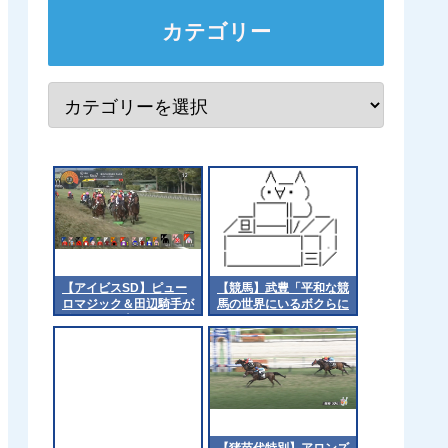
カテゴリー
【アイビスSD】ピュー
【競馬】武豊「平和な競
ロマジック＆田辺騎手が
馬の世界にいるボクらに
ｷﾀ━━━━(ﾟ
なにかできることがない
∀ﾟ)━━━━!!
か、仲間と相談した
い」 被災地に思いを馳
せる [冬月記者★]
【猪苗代特別】アロンズ