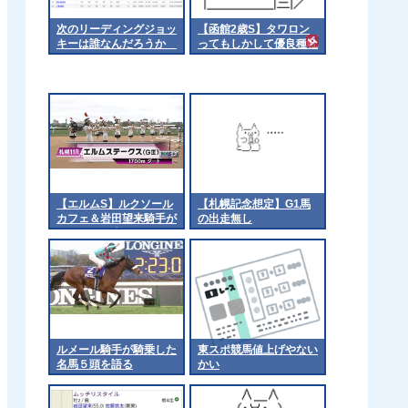
次のリーディングジョッ
【函館2歳S】タワロン
キーは誰なんだろうか
ってもしかして優良種牡
他
馬では? 他
【エルムS】ルクソール
【札幌記念想定】G1馬
カフェ＆岩田望来騎手が
の出走無し
ｷﾀ━━━━(ﾟ
∀ﾟ)━━━━!!
ルメール騎手が騎乗した
東スポ競馬値上げやない
名馬５頭を語る
かい