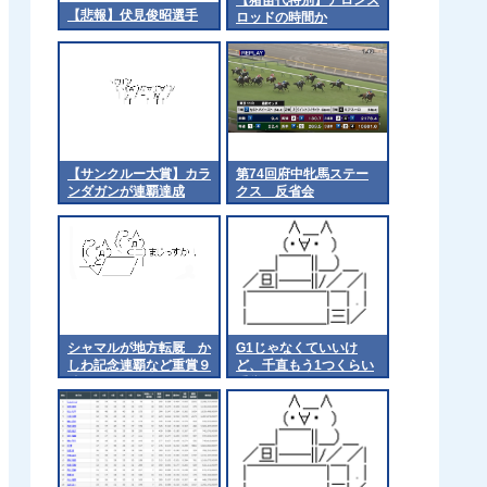
【悲報】伏見俊昭選手
ロッドの時間か
【サンクルー大賞】カラ
第74回府中牝馬ステー
ンダガンが連覇達成
クス 反省会
シャマルが地方転厩 か
G1じゃなくていいけ
しわ記念連覇など重賞９
ど、千直もう1つくらい
勝
重賞あってもええよな
他