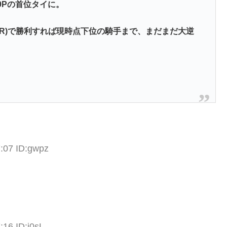
0Pの首位タイに。
12R)で勝利すれば現時点下位の騎手まで、まだまだ大逆
:07 ID:gwpz
:16 ID:j0sL