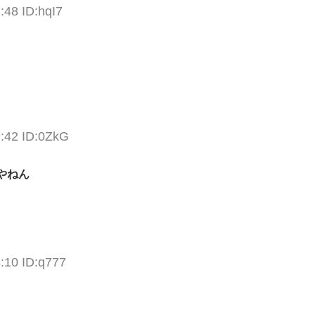
:48 ID:hqI7
7:42 ID:0ZkG
やねん
:10 ID:q777