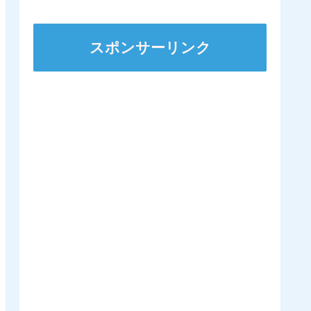
ンダガンは登録無しで再
来日の可能性高まる
スポンサーリンク