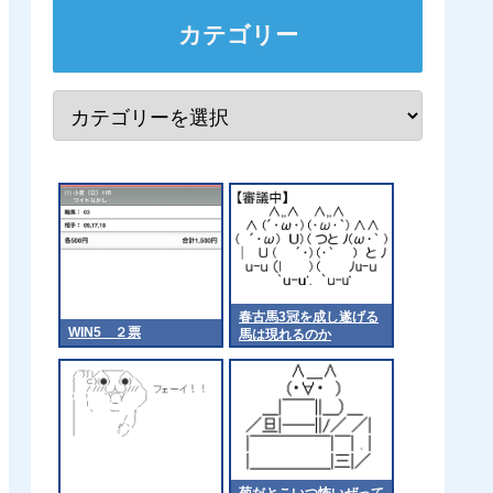
カテゴリー
春古馬3冠を成し遂げる
WIN5 ２票
馬は現れるのか
菊だとこいつ怖いぜって