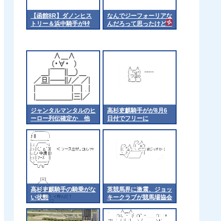
【函館8R】ダノンヒス
なんでジーフォーリアな
トリー＆浜中騎手がｷﾀ
んだろって思ったけど
━━━━(ﾟ∀ﾟ)━━━━!!
他
ジャンタルマンタルのヒ
高杉吏麒騎手がが8月6
ーロー列伝確定か 他
日付でフリーに
高杉吏麒騎手の騎乗がな
英競馬界に激震、ジョッ
い状態
キークラブが競馬場協会
から脱退