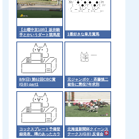
【土曜中京10R】坂井騎
1番好きな皐月賞馬
手とかいうダート競馬星
人
8/9(日) 第62回CBC賞
元ジャンポケ・斉藤慎二
(GⅢ) part1
被告に懲役7年求刑
コックスプレート予備登
北海道新聞杯クイーンス
録発表、噂のあったカラ
テークス(GⅢ) 反省会