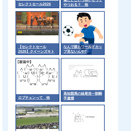
セレクトセール2026
やつおる？ 他
【セレクトセール
なんで誰もワールドカッ
2026】クイーンズキト
プ見ないんや?
ゥンの2026（父エフフ
ォーリア）1億4千万円
で落札 他
高知競馬の妹尾浩一朗騎
ロブチェンって 他
手逮捕