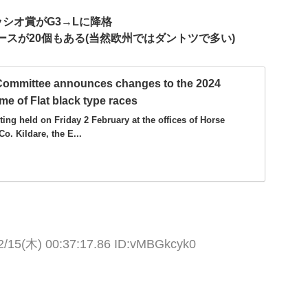
シオ賞がG3→Lに降格
スが20個もある(当然欧州ではダントツで多い)
Committee announces changes to the 2024
 of Flat black type races
ting held on Friday 2 February at the offices of Horse
Co. Kildare, the E...
2/15(木) 00:37:17.86 ID:vMBGkcyk0