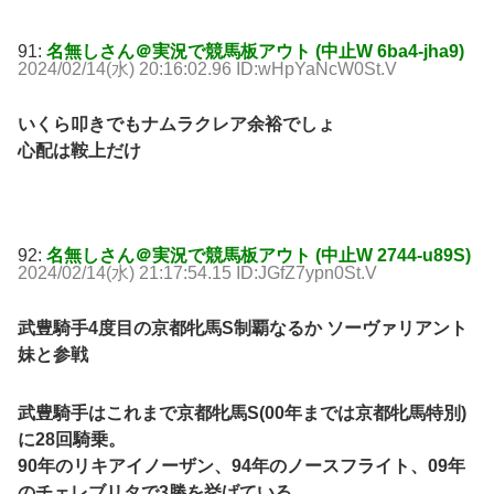
91:
名無しさん＠実況で競馬板アウト (中止W 6ba4-jha9)
2024/02/14(水) 20:16:02.96 ID:wHpYaNcW0St.V
いくら叩きでもナムラクレア余裕でしょ
心配は鞍上だけ
92:
名無しさん＠実況で競馬板アウト (中止W 2744-u89S)
2024/02/14(水) 21:17:54.15 ID:JGfZ7ypn0St.V
武豊騎手4度目の京都牝馬S制覇なるか ソーヴァリアント
妹と参戦
武豊騎手はこれまで京都牝馬S(00年までは京都牝馬特別)
に28回騎乗。
90年のリキアイノーザン、94年のノースフライト、09年
のチェレブリタで3勝を挙げている。