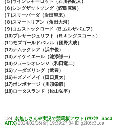
(５)ウインシャーロット（石川裕紀人）
(６)シングザットソング（鮫島克駿）
(７)スリーパーダ（岩田望来）
(８)スマートリアン（角田大河）
(９)コムストックロード（B.ムルザバエフ）
(10)プレサージュリフト（R.キングスコート）
(11)モズゴールドバレル（団野大成）
(12)ナムラクレア（浜中俊）
(13)メイケイエール（池添謙一）
(14)ジューンオレンジ（和田竜二）
(15)ソーダズリング（武豊）
(16)モズメイメイ（田口貫太）
(17)ボンボヤージ（川須栄彦）
(18)ロータスランド（松山弘平）
124:
名無しさん＠実況で競馬板アウト (ｱｳｱｳｳｰ Sac3-
AlTX)
2024/02/16(金) 19:39:27.84 ID:g2K6c3Loa