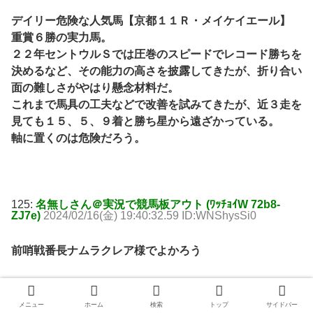
デイリー危険な人気馬【京都１１Ｒ・メイケイエール】
重賞６勝の実力馬。
２２年セントウルＳでは圧巻のスピードでレコード勝ちを
決めるなど、その能力の高さを披露してきたが、折り合い
面の難しさがやはり懸念材料だ。
これまで馬具の工夫などで改善を試みてきたが、近３走を
見ても１５、５、９着と勝ち星から遠ざかっている。
軸に置くのは危険だろう。
125:
名無しさん＠実況で競馬板アウト (ﾜｯﾁｮｲW 72b8-
ZJ7e)
2024/02/16(金) 19:40:32.59 ID:WNShysSi0
前哨戦番長ナムラクレア様でよかろう
メニュー
ホーム
検索
トップ
サイドバー