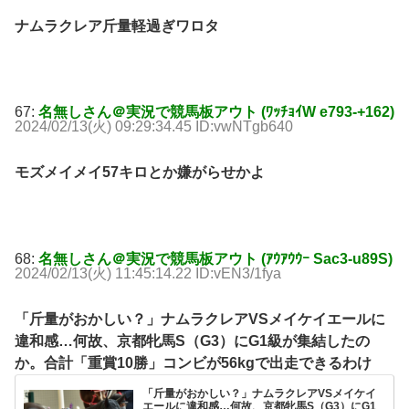
ナムラクレア斤量軽過ぎワロタ
67:
名無しさん＠実況で競馬板アウト (ﾜｯﾁｮｲW e793-+162)
2024/02/13(火) 09:29:34.45 ID:vwNTgb640
モズメイメイ57キロとか嫌がらせかよ
68:
名無しさん＠実況で競馬板アウト (ｱｳｱｳｳｰ Sac3-u89S)
2024/02/13(火) 11:45:14.22 ID:vEN3/1fya
「斤量がおかしい？」ナムラクレアVSメイケイエールに
違和感…何故、京都牝馬S（G3）にG1級が集結したの
か。合計「重賞10勝」コンビが56kgで出走できるわけ
「斤量がおかしい？」ナムラクレアVSメイケイ
エールに違和感…何故、京都牝馬S（G3）にG1