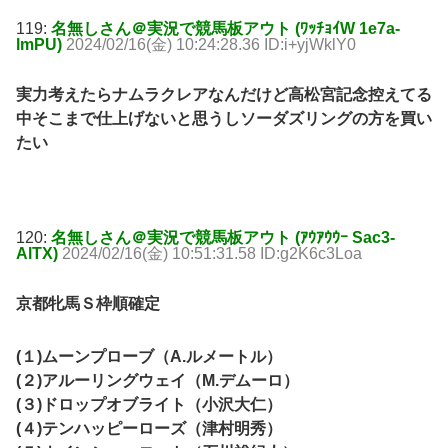
119:
名無しさん＠実況で競馬板アウト (ﾜｯﾁｮｲW 1e7a-
lmPU)
2024/02/16(金) 10:24:28.36 ID:i+yjWklY0
実力考えたらナムラクレアなんだけど高松宮記念控えてる
中そこまで仕上げないと思うしソーダズリングの方を買い
たい
120:
名無しさん＠実況で競馬板アウト (ｱｳｱｳｳｰ Sac3-
AlTX)
2024/02/16(金) 10:51:31.58 ID:g2K6c3Loa
京都牝馬Ｓ枠順確定
(１)ムーンプローブ（A.ルメートル）
(２)アルーリングウェイ（M.デムーロ）
(３)ドロップオブライト（小沢大仁）
(４)テンハッピーローズ（津村明秀）