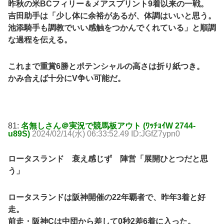
昨秋の米BCフィリー＆メアスプリント9着以来の一戦。
吉田助手は「少し体に余裕があるが、体調はいいと思う。
池添騎手も調教でいい感触をつかんでくれている」と順調
な過程を伝える。
これまで重賞6勝とポテンシャルの高さは折り紙つき。
かみ合えば十分にV争い可能だ。
81:
名無しさん＠実況で競馬板アウト (ﾜｯﾁｮｲW 2744-
u89S)
2024/02/14(水) 06:33:52.49 ID:JGfZ7ypn0
ロータスランド 衰え感じず 陣営「展開ひとつだと思
う」
ロータスランドは阪神開催の22年覇者で、昨年3着と好
走。
前走・阪神Cは中団から差して0秒2差6着に入った。