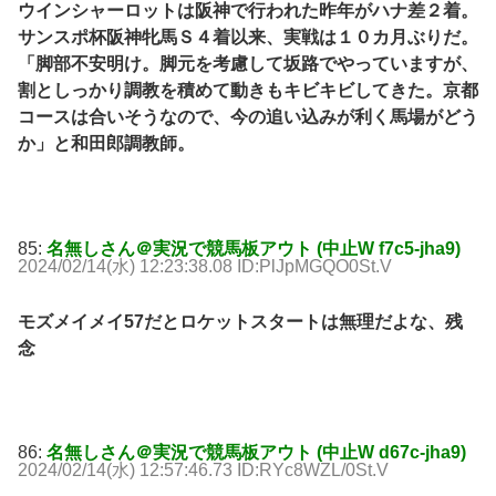
ウインシャーロットは阪神で行われた昨年がハナ差２着。
サンスポ杯阪神牝馬Ｓ４着以来、実戦は１０カ月ぶりだ。
「脚部不安明け。脚元を考慮して坂路でやっていますが、
割としっかり調教を積めて動きもキビキビしてきた。京都
コースは合いそうなので、今の追い込みが利く馬場がどう
か」と和田郎調教師。
85:
名無しさん＠実況で競馬板アウト (中止W f7c5-jha9)
2024/02/14(水) 12:23:38.08 ID:PlJpMGQO0St.V
モズメイメイ57だとロケットスタートは無理だよな、残
念
86:
名無しさん＠実況で競馬板アウト (中止W d67c-jha9)
2024/02/14(水) 12:57:46.73 ID:RYc8WZL/0St.V