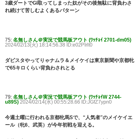
3歳ダートでGI取ってしまった奴がその後無駄に背負わさ
れ続けて苦しむよくあるパターン
75:
名無しさん＠実況で競馬板アウト (ﾜｯﾁｮｲ 2701-dm05)
2024/02/13(火) 18:14:56.38 ID:e02PIrlt0
ダビスタやってりゃナムラ＆メイケイは東京新聞や京都牝
で65キロくらい背負わされとる
79:
名無しさん＠実況で競馬板アウト (ﾜｯﾁｮｲW 2744-
u89S)
2024/02/14(水) 00:55:28.66 ID:JGfZ7ypn0
今週土曜に行われる京都牝馬Sで、“人気者”のメイケイエ
ール（牝6、武英）が今年初戦を迎える。