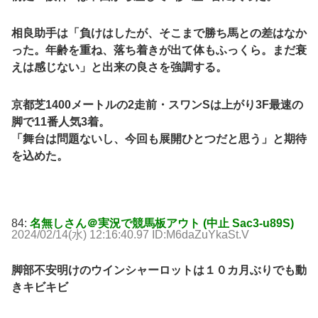
相良助手は「負けはしたが、そこまで勝ち馬との差はなか
った。年齢を重ね、落ち着きが出て体もふっくら。まだ衰
えは感じない」と出来の良さを強調する。
京都芝1400メートルの2走前・スワンSは上がり3F最速の
脚で11番人気3着。
「舞台は問題ないし、今回も展開ひとつだと思う」と期待
を込めた。
84:
名無しさん＠実況で競馬板アウト (中止 Sac3-u89S)
2024/02/14(水) 12:16:40.97 ID:M6daZuYkaSt.V
脚部不安明けのウインシャーロットは１０カ月ぶりでも動
きキビキビ