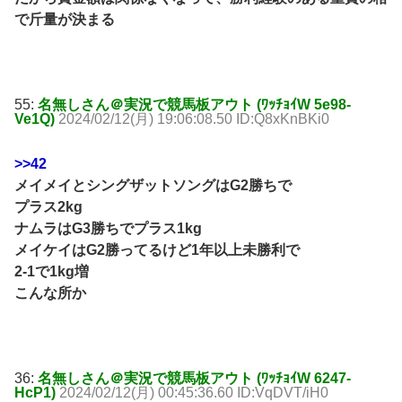
で斤量が決まる
55:
名無しさん＠実況で競馬板アウト (ﾜｯﾁｮｲW 5e98-
Ve1Q)
2024/02/12(月) 19:06:08.50 ID:Q8xKnBKi0
>>42
メイメイとシングザットソングはG2勝ちで
プラス2kg
ナムラはG3勝ちでプラス1kg
メイケイはG2勝ってるけど1年以上未勝利で
2-1で1kg増
こんな所か
36:
名無しさん＠実況で競馬板アウト (ﾜｯﾁｮｲW 6247-
HcP1)
2024/02/12(月) 00:45:36.60 ID:VqDVT/iH0