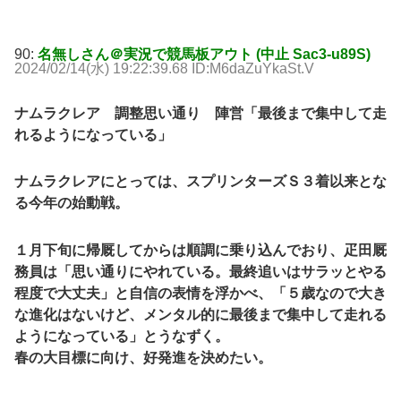
90:
名無しさん＠実況で競馬板アウト (中止 Sac3-u89S)
2024/02/14(水) 19:22:39.68 ID:M6daZuYkaSt.V
ナムラクレア 調整思い通り 陣営「最後まで集中して走
れるようになっている」
ナムラクレアにとっては、スプリンターズＳ３着以来とな
る今年の始動戦。
１月下旬に帰厩してからは順調に乗り込んでおり、疋田厩
務員は「思い通りにやれている。最終追いはサラッとやる
程度で大丈夫」と自信の表情を浮かべ、「５歳なので大き
な進化はないけど、メンタル的に最後まで集中して走れる
ようになっている」とうなずく。
春の大目標に向け、好発進を決めたい。