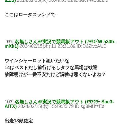
tLzS)
2024/02/15(木) 08:49:03.02 ID:KKTWEdLZM
ここはロータスランドで
101:
名無しさん＠実況で競馬板アウト (ﾜｯﾁｮｲW 534b-
mXk1)
2024/02/15(木) 11:23:31.89 ID:D6ZtvcAU0
ウインシャーロット狙いたいな
14はベストだし前行けるしタフな馬場は歓迎
故障明けが一番不安だけど調教は悪くないよね？
103:
名無しさん＠実況で競馬板アウト (ｱｳｱｳｳｰ Sac3-
AlTX)
2024/02/15(木) 15:49:35.79 ID:sg8MHtzEa
出走18頭確定