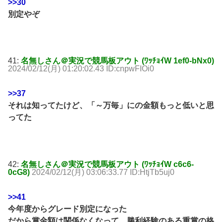
>>30
別定やぞ
41:
名無しさん＠実況で競馬板アウト (ﾜｯﾁｮｲW 1ef0-bNx0)
2024/02/12(月) 01:20:02.43 ID:cnpwFIOi0
>>37
それは知ってたけど、「～万毎」にの金額もっと低いと思
ってた
42:
名無しさん＠実況で競馬板アウト (ﾜｯﾁｮｲW c6c6-
0cG8)
2024/02/12(月) 03:06:33.77 ID:HtjTb5uj0
>>41
今年度からグレード別定になった
だから賞金額は関係なくなって、勝利経験のある重賞の格