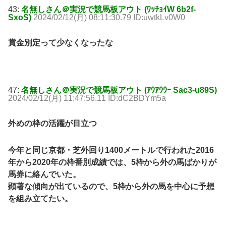
43:
名無しさん＠実況で競馬板アウト (ﾜｯﾁｮｲW 6b2f-
SxoS)
2024/02/12(月) 08:11:30.79 ID:uwtkLv0W0
賞金別定って少なくなったな
47:
名無しさん＠実況で競馬板アウト (ｱｳｱｳｳｰ Sac3-u89S)
2024/02/12(月) 11:47:56.11 ID:dC2BDYm5a
外めの枠の活躍が目立つ
今年と同じ京都・芝外回り1400メートルで行われた2016
年から2020年の枠番別成績では、5枠から外の馬ばかりが
馬券に絡んでいた。
顕著な傾向が出ているので、5枠から外の馬を中心に予想
を組み立てたい。