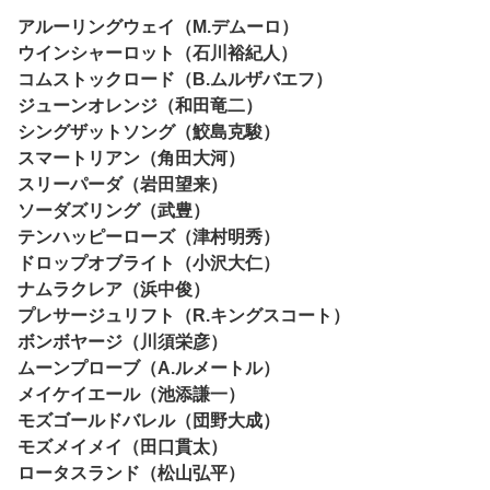
アルーリングウェイ（M.デムーロ）
ウインシャーロット（石川裕紀人）
コムストックロード（B.ムルザバエフ）
ジューンオレンジ（和田竜二）
シングザットソング（鮫島克駿）
スマートリアン（角田大河）
スリーパーダ（岩田望来）
ソーダズリング（武豊）
テンハッピーローズ（津村明秀）
ドロップオブライト（小沢大仁）
ナムラクレア（浜中俊）
プレサージュリフト（R.キングスコート）
ボンボヤージ（川須栄彦）
ムーンプローブ（A.ルメートル）
メイケイエール（池添謙一）
モズゴールドバレル（団野大成）
モズメイメイ（田口貫太）
ロータスランド（松山弘平）