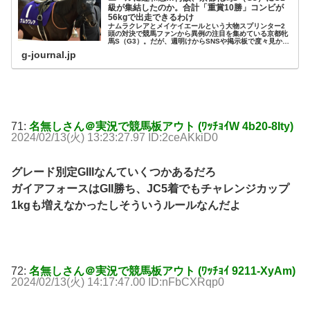
級が集結したのか。合計「重賞10勝」コンビが
56kgで出走できるわけ
ナムラクレアとメイケイエールという大物スプリンター2
頭の対決で競馬ファンから異例の注目を集めている京都牝
馬S（G3）。だが、週明けからSNSや掲示板で度々見かけ
るのが「斤量がおかしい」「間違っていない？」という指
g-journal.jp
摘だ。
71:
名無しさん＠実況で競馬板アウト (ﾜｯﾁｮｲW 4b20-8Ity)
2024/02/13(火) 13:23:27.97 ID:2ceAKkiD0
グレード別定GIIIなんていくつかあるだろ
ガイアフォースはGII勝ち、JC5着でもチャレンジカップ
1kgも増えなかったしそういうルールなんだよ
72:
名無しさん＠実況で競馬板アウト (ﾜｯﾁｮｲ 9211-XyAm)
2024/02/13(火) 14:17:47.00 ID:nFbCXRqp0