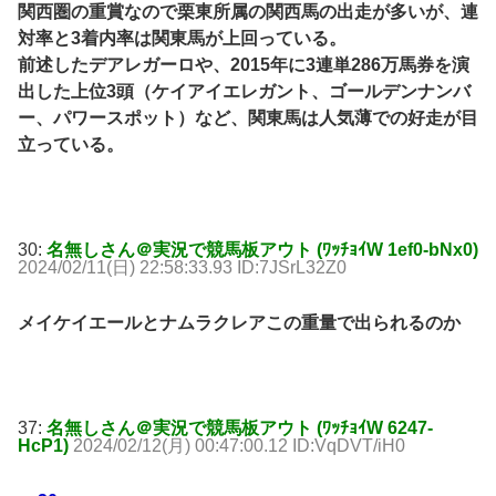
関西圏の重賞なので栗東所属の関西馬の出走が多いが、連
対率と3着内率は関東馬が上回っている。
前述したデアレガーロや、2015年に3連単286万馬券を演
出した上位3頭（ケイアイエレガント、ゴールデンナンバ
ー、パワースポット）など、関東馬は人気薄での好走が目
立っている。
30:
名無しさん＠実況で競馬板アウト (ﾜｯﾁｮｲW 1ef0-bNx0)
2024/02/11(日) 22:58:33.93 ID:7JSrL32Z0
メイケイエールとナムラクレアこの重量で出られるのか
37:
名無しさん＠実況で競馬板アウト (ﾜｯﾁｮｲW 6247-
HcP1)
2024/02/12(月) 00:47:00.12 ID:VqDVT/iH0