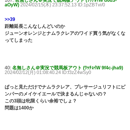
107:
名無しさん＠実況で競馬板アウト (ﾜｯﾁｮｲW d6d3-
aOyW)
2024/02/15(木) 23:37:52.13 ID:1pZBTvi/0
>>39
距離延長こんなしんどいのか
ジューンオレンジとナムラクレアのワイド買う気がなくな
ってしまった
40:
名無しさん＠実況で競馬板アウト (ﾜｯﾁｮｲW 9f4c-jha9)
2024/02/12(月) 01:08:40.24 ID:f3zZ4wSy0
ぱっと見ただけでナムラクレア、プレサージュリフトにピ
ンパーのメイケイエールで決まるんじゃないの？
この3頭は牝限くらい余裕でしょ？
問題は1400か