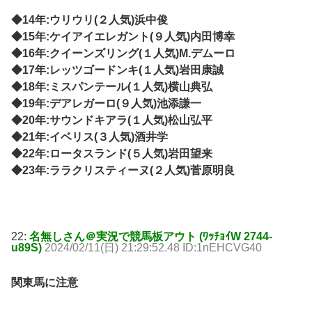
◆14年:ウリウリ(２人気)浜中俊
◆15年:ケイアイエレガント(９人気)内田博幸
◆16年:クイーンズリング(１人気)M.デムーロ
◆17年:レッツゴードンキ(１人気)岩田康誠
◆18年:ミスパンテール(１人気)横山典弘
◆19年:デアレガーロ(９人気)池添謙一
◆20年:サウンドキアラ(１人気)松山弘平
◆21年:イベリス(３人気)酒井学
◆22年:ロータスランド(５人気)岩田望来
◆23年:ララクリスティーヌ(２人気)菅原明良
22:
名無しさん＠実況で競馬板アウト (ﾜｯﾁｮｲW 2744-
u89S)
2024/02/11(日) 21:29:52.48 ID:1nEHCVG40
関東馬に注意