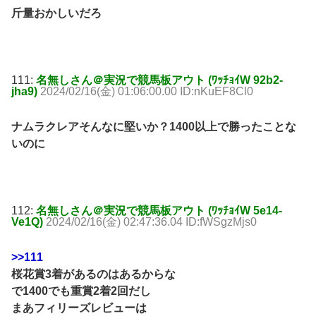
斤量おかしいだろ
111:
名無しさん＠実況で競馬板アウト (ﾜｯﾁｮｲW 92b2-
jha9)
2024/02/16(金) 01:06:00.00 ID:nKuEF8Cl0
ナムラクレアそんなに堅いか？1400以上で勝ったことな
いのに
112:
名無しさん＠実況で競馬板アウト (ﾜｯﾁｮｲW 5e14-
Ve1Q)
2024/02/16(金) 02:47:36.04 ID:fWSgzMjs0
>>111
桜花賞3着があるのはあるからな
で1400でも重賞2着2回だし
まあフィリーズレビューは