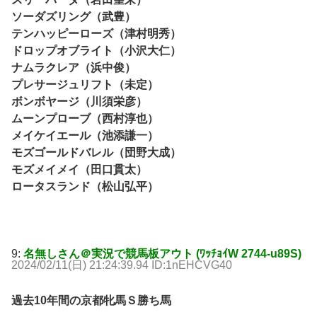
ソーダズリング（武豊）
テンハッピーローズ（津村明秀）
ドロップオブライト（小沢大仁）
ナムラクレア（浜中俊）
プレサージュリフト（未定）
ボンボヤージ（川須栄彦）
ムーンプローブ（西村淳也）
メイケイエール（池添謙一）
モズゴールドバレル（団野大成）
モズメイメイ（田口貫太）
ロータスランド（松山弘平）
9:
名無しさん＠実況で競馬板アウト (ﾜｯﾁｮｲW 2744-u89S)
2024/02/11(日) 21:24:39.94 ID:1nEHCVG40
過去10年間の京都牝馬Ｓ勝ち馬