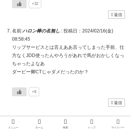
+32
返信
名前:
ハロン棒の名無し
:
投稿日：2024/02/16(金)
08:58:45
リップサービスとは言えああ言ってしまった手前、仕
方なくJDD使ったんやろうがあれで馬がおかしくなっ
ちゃったよなあ
ダービー卿CTじゃダメだったのか？
+9
返信
名前:
ハロン棒の名無し
:
投稿日：2024/02/16(金)
09:22:06
メニュー
ホーム
検索
トップ
サイドバー