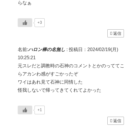
らなぁ
+3
返信
名前:
ハロン棒の名無し
:
投稿日：2024/02/19(月)
10:25:21
元スレだと調教時の石神のコメントとかのっててこ
らアカンわ感がすごかったぞ
ワイはあれ見て石神に同情した
怪我しないで帰ってきてくれてよかった
+1
返信