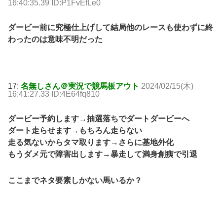
16:40:35.39 ID:P1FvEfLe0
ダービー前に究極仕上げして結局他のレースも使わずに終
わったのは意味不明だった
17:
名無しさん＠実況で競馬板アウト
2024/02/15(木)
16:41:27.33 ID:4E64fq810
ダービー予約します→抽選落ちでダートダービーへ
ダート走らせます→もちろん走らない
走る気ないからタマ取ります→さらに基地外化
もうダメ元で障害出します→暴走して満身創痍で引退
ここまでネタ要素しかない馬いるか？