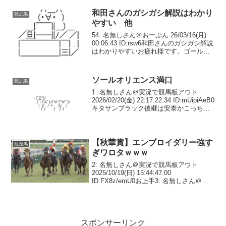
和田さんのガシガシ解説はわかり
競走馬
やすい 他
54: 名無しさん＠おーぷん 26/03/16(月)
00:06:43 ID:rsw6和田さんのガシガシ解説
はわかりやすいお疲れ様です。ゴール手
前でここまで来るのに、すでに馬の最大
伸長が出ているのを、騎手は見切ってい
るので、余計な動きは要ら...
ソールオリエンス満口
競走馬
1: 名無しさん＠実況で競馬板アウト
2026/02/20(金) 22:17:22.34 ID:mUipiAeB0
キタサンブラック後継は安泰かこっちは
日高の中小から大人気のようですな2: 名
無しさん＠実況で競馬板アウト
2026/02/20...
【秋華賞】エンブロイダリー強す
競走馬
ぎワロタｗｗｗ
2: 名無しさん＠実況で競馬板アウト
2025/10/19(日) 15:44:47.00
ID:FX8z/emU0お上手3: 名無しさん＠実
況で競馬板アウト 2025/10/19(日)
15:44:49.84 ID:DJEKn4110これは...
スポンサーリンク