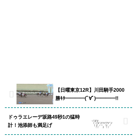
【日曜東京12R】川田騎手2000
勝ｷﾀ━━━━(ﾟ∀ﾟ)━━━━!!
ドゥラエレーデ坂路49秒1の猛時
計！池添師も満足げ