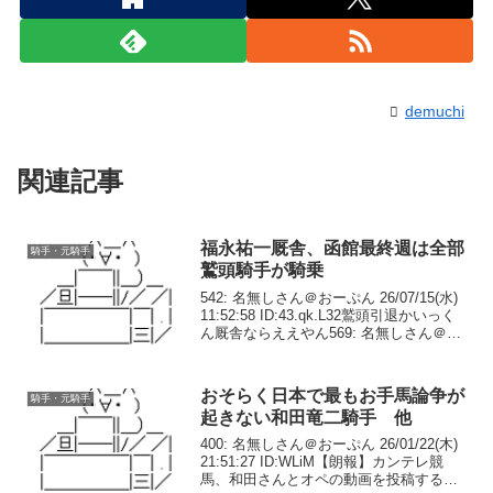
demuchi
関連記事
福永祐一厩舎、函館最終週は全部
騎手・元騎手
鷲頭騎手が騎乗
542: 名無しさん＠おーぷん 26/07/15(水)
11:52:58 ID:43.qk.L32鷲頭引退かいっく
ん厩舎ならええやん569: 名無しさん＠お
ーぷん 26/07/15(水) 16:33:19 ID:IT.o4.L35
＞その中で...
おそらく日本で最もお手馬論争が
騎手・元騎手
起きない和田竜二騎手 他
400: 名無しさん＠おーぷん 26/01/22(木)
21:51:27 ID:WLiM【朗報】カンテレ競
馬、和田さんとオペの動画を投稿する