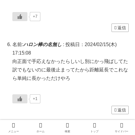
+7
返信
名前:
ハロン棒の名無し
:
投稿日：2024/02/15(木)
17:15:08
向正面で手応えなかったらしいし別にかっ飛ばしてた
訳でもないのに最後止まってたから距離延長でこれな
ら単純に長かっただけやろ
+1
返信
名前:
ハロン棒の名無し
:
投稿日：2024/02/15(木)
メニュー
ホーム
検索
トップ
サイドバー
17:20:51