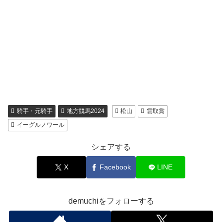
騎手・元騎手
地方競馬2024
松山
雲取賞
イーグルノワール
シェアする
X
Facebook
LINE
demuchiをフォローする