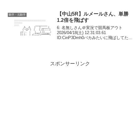
402: 名無しさん＠おーぷん 26/01/22(木)
21:55:15 ID:ly1lおそらく日本...
【中山5R】ルメールさん、単勝
騎手・元騎手
1.2倍を飛ばす
6: 名無しさん＠実況で競馬板アウト
2026/04/18(土) 12:31:03.61
ID:CinP3Dmh0バカみたいに飛ばしてたな
7: 名無しさん＠実況で競馬板アウト
2026/04/18(土) 12:31:05.05 ID:wWI...
スポンサーリンク