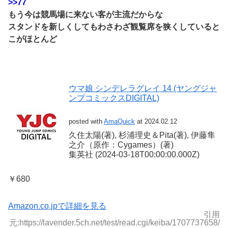
>>77
もう今は競馬場に来ない客が主流だからな
スタンドを新しくしてもわさわざ観覧席を狭くしていると
こがほとんど
ウマ娘 シンデレラグレイ 14 (ヤングジャ
ンプコミックスDIGITAL)
posted with
AmaQuick
at 2024.02.12
久住太陽(著), 杉浦理史＆Pita(著), 伊藤隼
之介（原作：Cygames）(著)
集英社 (2024-03-18T00:00:00.000Z)
￥680
Amazon.co.jpで詳細を見る
引用
元:https://lavender.5ch.net/test/read.cgi/keiba/1707737658/