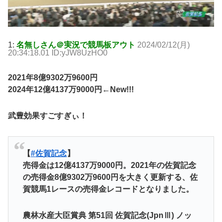
1:
名無しさん＠実況で競馬板アウト
2024/02/12(月)
20:34:18.01 ID:yJW8UzHO0
2021年8億9302万9600円
2024年12億4137万9000円←New!!!
武豊効果すごすぎぃ！
【
#佐賀記念
】
売得金は12億4137万9000円。2021年の佐賀記念
の売得金8億9302万9600円を大きく更新する、佐
賀競馬1レースの売得金レコードとなりました。
農林水産大臣賞典 第51回 佐賀記念(JpnⅢ) ノッ