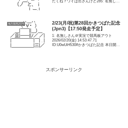
たくね？ワイは出さんけど285: 名無しさ
ん＠おーぷん 25/11/15(土) 14:52:40
ID:pv3z>>283地方なら1...
2/23(月/祝)第28回かきつばた記念
地方競馬2026
(Jpn3)【17:50発走予定】
1: 名無しさん＠実況で競馬板アウト
2026/02/20(金) 14:53:47.71
ID:U0wUiH530#かきつばた記念 本日開
催。名古屋競馬場で第28回かきつばた記
念(JpnIII･4歳上･右1500m)が行われま
す。発走予定時...
スポンサーリンク