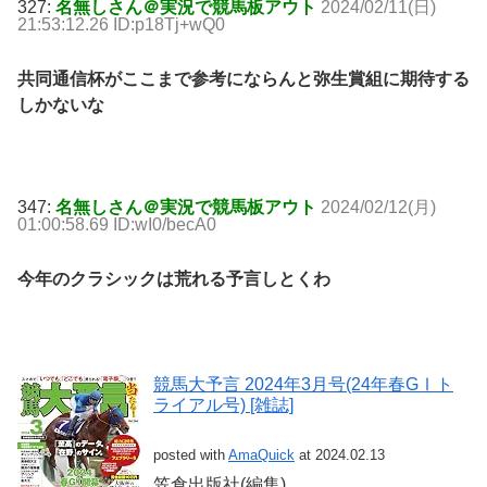
327:
名無しさん＠実況で競馬板アウト
2024/02/11(日)
21:53:12.26 ID:p18Tj+wQ0
共同通信杯がここまで参考にならんと弥生賞組に期待する
しかないな
347:
名無しさん＠実況で競馬板アウト
2024/02/12(月)
01:00:58.69 ID:wI0/becA0
今年のクラシックは荒れる予言しとくわ
競馬大予言 2024年3月号(24年春GⅠト
ライアル号) [雑誌]
posted with
AmaQuick
at 2024.02.13
笠倉出版社(編集)