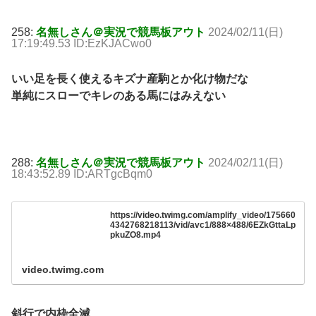
258:
名無しさん＠実況で競馬板アウト
2024/02/11(日)
17:19:49.53 ID:EzKJACwo0
いい足を長く使えるキズナ産駒とか化け物だな
単純にスローでキレのある馬にはみえない
288:
名無しさん＠実況で競馬板アウト
2024/02/11(日)
18:43:52.89 ID:ARTgcBqm0
https://video.twimg.com/amplify_video/175660
4342768218113/vid/avc1/888×488/6EZkGttaLp
pkuZO8.mp4
video.twimg.com
斜行で内枠全滅