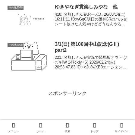
レンボッシュ 56.0ゾロアストロ 55.0ダノ
ンシー...
ゆきやなぎ賞楽しみやな 他
その他2026
418: 名無しさん＠おーぷん 26/03/14(土)
16:11:11 ID:wGgC明日の阪神6Rのバルセ
シート抜けた人気やけどどうなんやろマ
イルなら能力は抜けてそうやが毎回出遅
れてるし差し損ねもありそう421: 名無し
さん＠おーぷん ...
3/1(日) 第100回中山記念(GⅡ)
その他2026
part2
221: 名無しさん＠実況で競馬板アウト (ﾜ
ｯﾁｮｲW 247c-dy+S) 2026/02/24(火)
20:53:47.83 ID:+c2u8wXB0エージェント
とシャンパンでは狙い過ぎか244: 名無し
さん＠実況で競馬板アウト (J...
スポンサーリンク
メニュー
ホーム
検索
トップ
サイドバー