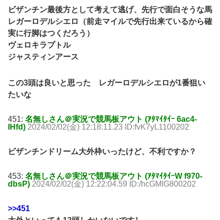
ビザンチン最後方として考えて逃げ、先行で面白そうな馬
レガーロデルシエロ（前走マイルで先行出来ているから確
実に行脚はつくだろう）
ヴェロキラプトル
ジャスティンアース
この3頭は良いと思った レガーロデルシエロが1番狙い
たいな
451:
名無しさん＠実況で競馬板アウト (ｱﾀﾏｲﾀｲｰ 6ac4-
IHfd)
2024/02/02(金) 12:18:11.23 ID:fvK7yL1100202
ビザンチンドリーム大外枠いったけど、不利ですか？
453:
名無しさん＠実況で競馬板アウト (ｱﾀﾏｲﾀｲｰW f970-
dbsP)
2024/02/02(金) 12:22:04.59 ID:/hcGMIG800202
>>451