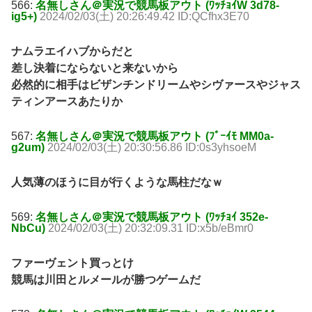
566:
名無しさん＠実況で競馬板アウト (ﾜｯﾁｮｲW 3d78-
ig5+)
2024/02/03(土) 20:26:49.42 ID:QCfhx3E70
ナムラエイハブからだと
差し決着にならないと来ないから
必然的に相手はビザンチンドリームやシヴァースやジャス
ティンアースあたりか
567:
名無しさん＠実況で競馬板アウト (ﾌﾞｰｲﾓ MM0a-
g2um)
2024/02/03(土) 20:30:56.86 ID:0s3yhsoeM
人気薄のほうに目が行くような馬柱だなｗ
569:
名無しさん＠実況で競馬板アウト (ﾜｯﾁｮｲ 352e-
NbCu)
2024/02/03(土) 20:32:09.31 ID:x5b/eBmr0
ファーヴェント買っとけ
競馬は川田とルメールが勝つゲームだ