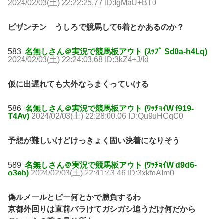
2024/02/03(土) 22:22:25.77 ID:IgMaU+BT0
ビザンチン うしろで競馬して6着とかあるのか？
583:
名無しさん＠実況で競馬板アウト (ｽｯﾌﾟ Sd0a-h4Lq)
2024/02/03(土) 22:24:03.68 ID:3kZ4+J/fd
仮に出遅れても大外ならまくっていける
586:
名無しさん＠実況で競馬板アウト (ﾜｯﾁｮｲW f919-
T4Av)
2024/02/03(土) 22:28:00.06 ID:Qu9uHCqC0
予想が難しいけどけっきょく固い決着になりそう
589:
名無しさん＠実況で競馬板アウト (ﾜｯﾁｮｲW d9d6-
o3eb)
2024/02/03(土) 22:41:43.46 ID:3xkfoAIm0
偽ルメールとピー何とかで勝負するわ
京都外回りは直前バラけてガシガシ追うだけ何だから