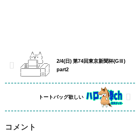
2/4(日) 第74回東京新聞杯(GⅢ)
part2
トートバッグ欲しい
コメント