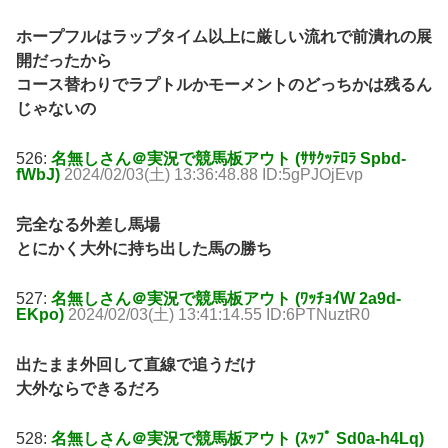
ホープフルはラップタイム以上に厳しい流れで前潰れの展
開だったから
コース替わりでラプトルかモーメントのどっちかは残るん
じゃないの
526:
名無しさん＠実況で競馬板アウト (ｻｻｸｯﾃﾛﾗ Spbd-
fWbJ)
2024/02/03(土) 13:36:48.88 ID:5gPJOjEvp
完全なる外差し馬場
とにかく大外に持ち出した馬の勝ち
527:
名無しさん＠実況で競馬板アウト (ﾜｯﾁｮｲW 2a9d-
EKpo)
2024/02/03(土) 13:41:14.55 ID:6PTNuztR0
出たまま外回して直線で追うだけ
大外ならできるだろ
528:
名無しさん＠実況で競馬板アウト (ｽｯﾌﾟ Sd0a-h4Lq)