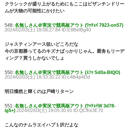
クラシックが盛り上がるためにもここはビザンチンドリー
ムが大物の可能性にかけたい
548:
名無しさん＠実況で競馬板アウト (ﾜｯﾁｮｲ 7923-on57)
2024/02/03(土) 18:08:27.84 ID:E8BelBg40
ジャスティンアース狙いどころだな
今の京都勝ってるのキズナばっかりじゃん。厩舎もリーデ
ィング？買うしかないでしょ
550:
名無しさん＠実況で競馬板アウト (ｽﾌｯ Sd0a-BIQO)
2024/02/03(土) 18:33:30.22 ID:c4tb4p4Dd
明日燦然と輝くのは戸崎リターン
551:
名無しさん＠実況で競馬板アウト (ﾜｯﾁｮｲW 3d78-
ig5+)
2024/02/03(土) 19:05:30.91 ID:QCfhx3E70
こんなのナムラエイハブ１択だよな