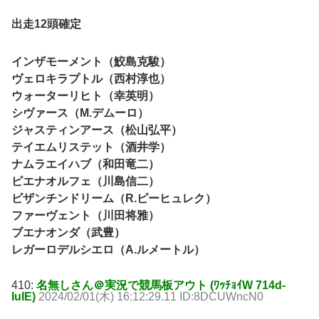
出走12頭確定
インザモーメント（鮫島克駿）
ヴェロキラプトル（西村淳也）
ウォーターリヒト（幸英明）
シヴァース（M.デムーロ）
ジャスティンアース（松山弘平）
テイエムリステット（酒井学）
ナムラエイハブ（和田竜二）
ピエナオルフェ（川島信二）
ビザンチンドリーム（R.ピーヒュレク）
ファーヴェント（川田将雅）
ブエナオンダ（武豊）
レガーロデルシエロ（A.ルメートル）
410:
名無しさん＠実況で競馬板アウト (ﾜｯﾁｮｲW 714d-
IuIE)
2024/02/01(木) 16:12:29.11 ID:8DCUWncN0