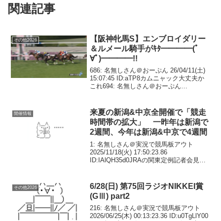
関連記事
【阪神牝馬S】エンブロイダリー
その他2026
＆ルメール騎手がｷﾀ━━━━(ﾟ
∀ﾟ)━━━━!!
686: 名無しさん＠おーぷん 26/04/11(土)
15:07:45 ID:aTP8カムニャック大丈夫か
これ694: 名無しさん＠おーぷん
26/04/11(土) 15:09:53 ID:IxBvカムニャッ
ク馬体はええんやがなぁ…まーー...
来夏の新潟&中京全開催で「競走
開催情報
時間帯の拡大」 一昨年は新潟で
2週間、今年は新潟&中京で4週間
1: 名無しさん＠実況で競馬板アウト
2025/11/18(火) 17:50:23.86
ID:IAlQH35d0JRAの関東定例記者会見が
18日、東京都港区のJRA本部で行われ、
夏の暑熱対策として「競走時間帯の拡
大」を新潟、中京全開催(7...
6/28(日) 第75回ラジオNIKKEI賞
その他2026
(GⅢ) part2
216: 名無しさん＠実況で競馬板アウト
2026/06/25(木) 00:13:23.36 ID:u0TgLlY00