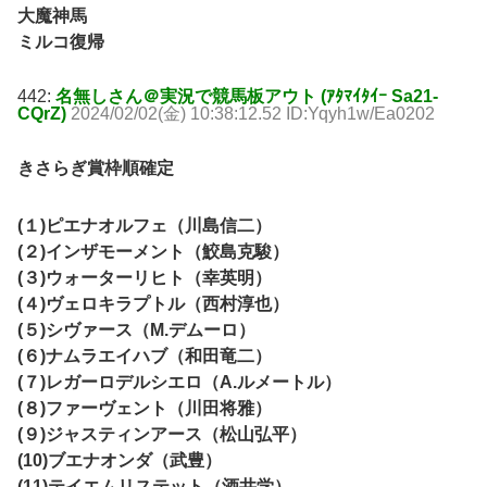
大魔神馬
ミルコ復帰
442:
名無しさん＠実況で競馬板アウト (ｱﾀﾏｲﾀｲｰ Sa21-
CQrZ)
2024/02/02(金) 10:38:12.52 ID:Yqyh1w/Ea0202
きさらぎ賞枠順確定
(１)ピエナオルフェ（川島信二）
(２)インザモーメント（鮫島克駿）
(３)ウォーターリヒト（幸英明）
(４)ヴェロキラプトル（西村淳也）
(５)シヴァース（M.デムーロ）
(６)ナムラエイハブ（和田竜二）
(７)レガーロデルシエロ（A.ルメートル）
(８)ファーヴェント（川田将雅）
(９)ジャスティンアース（松山弘平）
(10)ブエナオンダ（武豊）
(11)テイエムリステット（酒井学）