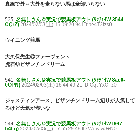
直線で外～大外を走らない馬は全部いらない
535:
名無しさん＠実況で競馬板アウト (ﾜｯﾁｮｲW 3544-
CQrZ)
2024/02/03(土) 15:09:20.94 ID:be4T2fzs0
ウイニング競馬
大久保先生◎ファーヴェント
虎石◎ビザンチンドリーム
541:
名無しさん＠実況で競馬板アウト (ﾜｯﾁｮｲW 8ae0-
0OPN)
2024/02/03(土) 16:44:49.21 ID:GqJYxO+z0
ジャスティンアース、ビザンチンドリーム辺りが人気して
るけど天気が怖いな
544:
名無しさん＠実況で競馬板アウト (ﾜｯﾁｮｲW f987-
h4Lq)
2024/02/03(土) 17:55:29.48 ID:WuvJw3+N0