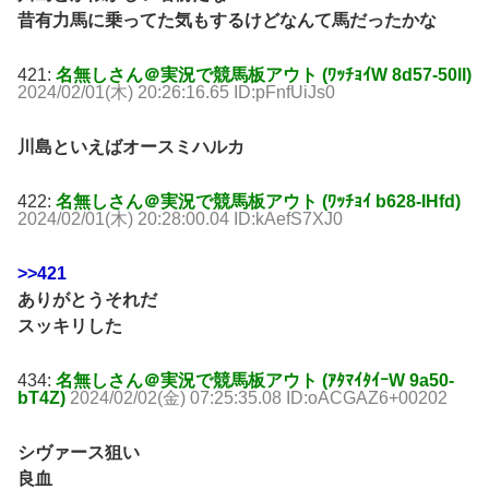
昔有力馬に乗ってた気もするけどなんて馬だったかな
421:
名無しさん＠実況で競馬板アウト (ﾜｯﾁｮｲW 8d57-50ll)
2024/02/01(木) 20:26:16.65 ID:pFnfUiJs0
川島といえばオースミハルカ
422:
名無しさん＠実況で競馬板アウト (ﾜｯﾁｮｲ b628-IHfd)
2024/02/01(木) 20:28:00.04 ID:kAefS7XJ0
>>421
ありがとうそれだ
スッキリした
434:
名無しさん＠実況で競馬板アウト (ｱﾀﾏｲﾀｲｰW 9a50-
bT4Z)
2024/02/02(金) 07:25:35.08 ID:oACGAZ6+00202
シヴァース狙い
良血