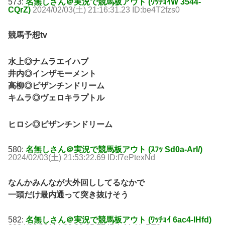
573:
名無しさん＠実況で競馬板アウト (ﾜｯﾁｮｲW 3544-
CQrZ)
2024/02/03(土) 21:16:31.23 ID:be4T2fzs0
競馬予想tv
水上◎ナムラエイハブ
井内◎インザモーメント
高柳◎ビザンチンドリーム
キムラ◎ヴェロキラプトル
ヒロシ◎ビザンチンドリーム
580:
名無しさん＠実況で競馬板アウト (ｽﾌｯ Sd0a-ArI/)
2024/02/03(土) 21:53:22.69 ID:f7ePtexNd
なんかみんなが大外回ししてるなかで
一頭だけ最内通って突き抜けそう
582:
名無しさん＠実況で競馬板アウト (ﾜｯﾁｮｲ 6ac4-IHfd)