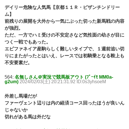
デイリー危険な人気馬【京都１１Ｒ・ビザンチンドリー
ム】
前残りの展開を大外から一気にぶった切った新馬戦の内容
が強烈。
ただ、一方でハミ受けの不安定さなど気性面の幼さが目に
つく一戦でもあった。
エピファネイア産駒らしく難しいタイプで、１週前追い切
りにまたがったとはいえ、レースでは初騎乗となる鞍上も
不安要素だ。
564:
名無しさん＠実況で競馬板アウト (ﾌﾞｰｲﾓ MM0a-
g2um)
2024/02/03(土) 20:21:31.92 ID:0s3yhsoeM
外差し馬場だが
ファーヴェント辺りは内の経済コース回ったほうが良いん
じゃないか
切れがある馬は外だな