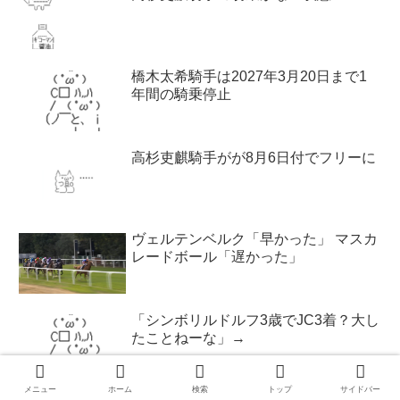
橋木太希騎手は2027年3月20日まで1
年間の騎乗停止
高杉吏麒騎手がが8月6日付でフリーに
ヴェルテンベルク「早かった」 マスカ
レードボール「遅かった」
「シンボリルドルフ3歳でJC3着？大し
たことねーな」→
メニュー
ホーム
検索
トップ
サイドバー