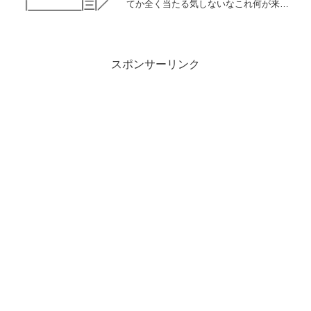
てか全く当たる気しないなこれ何が来て
もおかしくねー218: 名無しさん＠実況で
競馬板アウト 2026/06/25(木) 0...
スポンサーリンク