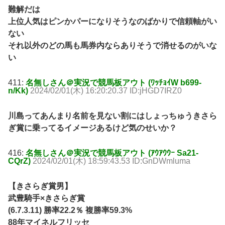
難解だは
上位人気はピンかパーになりそうなのばかりで信頼軸がい
ない
それ以外のどの馬も馬券内ならありそうで消せるのがいな
い
411:
名無しさん＠実況で競馬板アウト (ﾜｯﾁｮｲW b699-
n/Kk)
2024/02/01(木) 16:20:20.37 ID:jHGD7IRZ0
川島ってあんまり名前を見ない割にはしょっちゅうきさら
ぎ賞に乗ってるイメージあるけど気のせいか？
416:
名無しさん＠実況で競馬板アウト (ｱｳｱｳｳｰ Sa21-
CQrZ)
2024/02/01(木) 18:59:43.53 ID:GnDWmluma
【きさらぎ賞男】
武豊騎手×きさらぎ賞
(6.7.3.11) 勝率22.2％ 複勝率59.3%
88年マイネルフリッセ