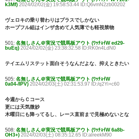
k3Mf)
2024/02/02(金) 19:58:53.44 ID:Q6vmN2zb00202
ヴェロキの乗り替わりはプラスでしかない
ホープフル組はインザ含めて人気薄でも軽視禁物
501:
名無しさん＠実況で競馬板アウト (ﾜｯﾁｮｲW ed29-
buEq)
2024/02/02(金) 23:38:32.58 ID:RK0n4LdN0
テイエムリステット面白そうなんだよな、抑えときたい
505:
名無しさん＠実況で競馬板アウト (ﾜｯﾁｮｲW
0a04-/IPV)
2024/02/03(土) 02:31:53.97 ID:/q2Yi+c60
今週からＣコース
更には天気微妙
木曜日にも降ってるし、レース直前まで見極めないとな
508:
名無しさん＠実況で競馬板アウト (ﾜｯﾁｮｲW 6a8b-
OH3+)
2024/02/03(土) 08:35:12.65 ID:alreekM90