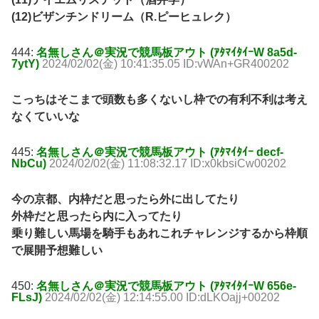
(12)ビザンチンドリーム（R.ピーヒュレク）
444:
名無しさん＠実況で競馬板アウト (ｱﾀﾏｲﾀｲｰW 8a5d-
7ytY)
2024/02/02(金) 10:41:35.05 ID:vWAn+GR400202
こっちはそこまで頭数も多くないし枠での有利不利は考え
なくていいな
445:
名無しさん＠実況で競馬板アウト (ｱﾀﾏｲﾀｲｰ decf-
NbCu)
2024/02/02(金) 11:08:32.17 ID:x0kbsiCw00202
今の京都、内枠だと思ったら外に出してたり
外枠だと思ったら内に入ってたり
乗り難しい馬場を騎手もあれこれチャレンジするから枠順
で展開予想難しい
450:
名無しさん＠実況で競馬板アウト (ｱﾀﾏｲﾀｲｰW 656e-
FLsJ)
2024/02/02(金) 12:14:55.00 ID:dLKOajj+00202