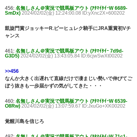
456:
名無しさん＠実況で競馬板アウト (ｱﾀﾏｲﾀｲｰW 6689-
SmDx)
2024/02/02(金) 12:24:00.08 ID:yXnc2X+600202
凱旋門賞ジョッキーR.ピーヒュレク騎手にJRA重賞初Vチ
ャンス
461:
名無しさん＠実況で競馬板アウト (ｱﾀﾏｲﾀｲｰ 7d9d-
G3D5)
2024/02/02(金) 13:43:05.84 ID:6cjwSwXt00202
>>456
なんか大きく出遅れて直線だけで凄まじい勢いで伸びてご
ぼう抜きも一歩届かずの気がしてきた・・・
460:
名無しさん＠実況で競馬板アウト (ｱﾀﾏｲﾀｲｰW 6539-
O8Rw)
2024/02/02(金) 13:07:59.67 ID:JxuGo+XK00202
覚醒川島を信じろ
497:
名無しさん＠実況で競馬板アウト (ｱﾀﾏｲﾀｲｰW 71c1-