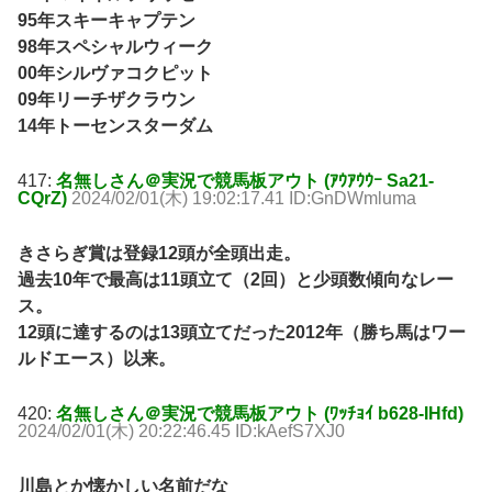
95年スキーキャプテン
98年スペシャルウィーク
00年シルヴァコクピット
09年リーチザクラウン
14年トーセンスターダム
417:
名無しさん＠実況で競馬板アウト (ｱｳｱｳｳｰ Sa21-
CQrZ)
2024/02/01(木) 19:02:17.41 ID:GnDWmluma
きさらぎ賞は登録12頭が全頭出走。
過去10年で最高は11頭立て（2回）と少頭数傾向なレー
ス。
12頭に達するのは13頭立てだった2012年（勝ち馬はワー
ルドエース）以来。
420:
名無しさん＠実況で競馬板アウト (ﾜｯﾁｮｲ b628-IHfd)
2024/02/01(木) 20:22:46.45 ID:kAefS7XJ0
川島とか懐かしい名前だな