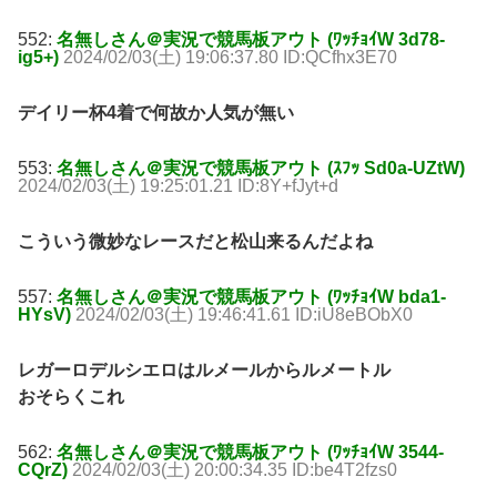
552:
名無しさん＠実況で競馬板アウト (ﾜｯﾁｮｲW 3d78-
ig5+)
2024/02/03(土) 19:06:37.80 ID:QCfhx3E70
デイリー杯4着で何故か人気が無い
553:
名無しさん＠実況で競馬板アウト (ｽﾌｯ Sd0a-UZtW)
2024/02/03(土) 19:25:01.21 ID:8Y+fJyt+d
こういう微妙なレースだと松山来るんだよね
557:
名無しさん＠実況で競馬板アウト (ﾜｯﾁｮｲW bda1-
HYsV)
2024/02/03(土) 19:46:41.61 ID:iU8eBObX0
レガーロデルシエロはルメールからルメートル
おそらくこれ
562:
名無しさん＠実況で競馬板アウト (ﾜｯﾁｮｲW 3544-
CQrZ)
2024/02/03(土) 20:00:34.35 ID:be4T2fzs0