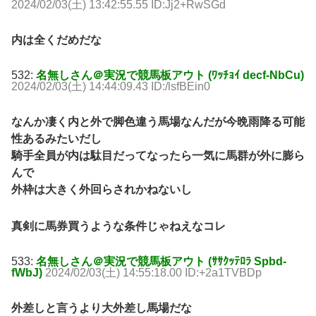
2024/02/03(土) 13:42:55.55 ID:Jj2+RwSGd
内は全くだめだな
532:
名無しさん＠実況で競馬板アウト (ﾜｯﾁｮｲ decf-NbCu)
2024/02/03(土) 14:44:09.43 ID:/lsfBEin0
なんか凄く内と外で脚色違う馬場なんだが今晩雨降る可能
性あるみたいだし
騎手全員が内は駄目だってなったら一気に馬群が外に膨ら
んで
外枠は大きく外回らされかねないし
真剣に馬券買うような条件じゃねえなコレ
533:
名無しさん＠実況で競馬板アウト (ｻｻｸｯﾃﾛﾗ Spbd-
fWbJ)
2024/02/03(土) 14:55:18.00 ID:+2a1TVBDp
外差しと言うより大外差し馬場だな