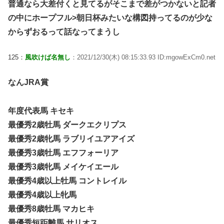
普通なら大差付くと見てるがそこまで差がつかないと記者
の中にホープフル>朝日杯みたいな構図持ってるのが少な
からずおるって話なってまうし
125：
風吹けば名無し
：2021/12/30(木) 08:15:33.93 ID:mgowExCm0.net
なんJRA賞
年度代表馬 キセキ
最優秀2歳牡馬 ダークエクリプス
最優秀2歳牝馬 ラブリイユアアイズ
最優秀3歳牡馬 エフフォーリア
最優秀3歳牝馬 メイケイエール
最優秀4歳以上牡馬 コントレイル
最優秀4歳以上牝馬
最優秀8歳牡馬 マカヒキ
最優秀短距離馬 サリオス