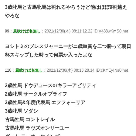
3歳牝馬と古馬牝馬は割れるやろうけど他はほぼ9割越え
やろな
99：
風吹けば名無し
：2021/12/30(木) 08:11:12.22 ID:V488wKmS0.net
ヨシトミのブレスジャーニーがニ歳重賞を二つ勝って朝日
杯スキップした時って何票か入ったよな
110：
風吹けば名無し
：2021/12/30(木) 08:13:28.14 ID:cKYEyINs0.net
2歳牡馬 ドウデュースorキラーアビリティ
2歳牝馬 サークルオブライフ
3歳牡馬&年度代表馬 エフフォーリア
3歳牝馬 ソダシ
古馬牡馬 コントレイル
古馬牝馬 ラヴズオンリーユー