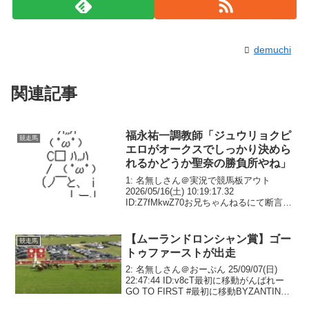
demuchi
関連記事
福永祐一調教師「ジュウリョクピ
競走馬
エロがオークスでしっかり決めら
れるかどうか聖奈の勝負所やね」
1: 名無しさん＠実況で競馬板アウト
2026/05/16(土) 10:19:17.32
ID:Z7fMkwZ70お兄ちゃんねるにて断言2:
名無しさん＠実況で競馬板アウト
2026/05/16(土) 10:22:47.42 ID:vfmr...
【ムーランドロンシャン賞】ゴー
競走馬
トゥファーストが出走
2: 名無しさん＠おーぷん 25/09/07(日)
22:47:44 ID:v8cT最初に移動がんばれー
GO TO FIRST #最初に移動BYZANTINE
DREAM #ビザンチンの夢There’s two