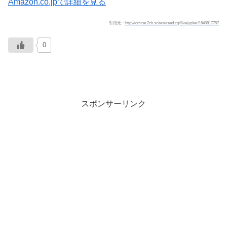
Amazon.co.jpで詳細を見る
引用元：
http://tomcat.2ch.sc/test/read.cgi/livejupiter/1640817757
0
スポンサーリンク