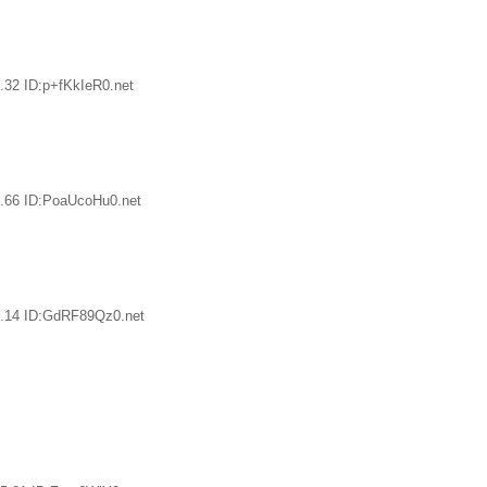
.32 ID:p+fKkIeR0.net
.66 ID:PoaUcoHu0.net
8.14 ID:GdRF89Qz0.net