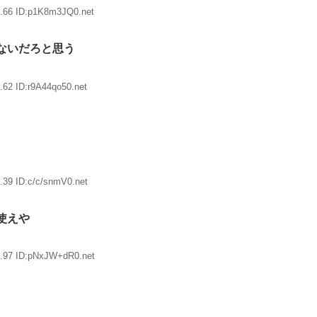
6.66 ID:p1K8m3JQ0.net
ないだろと思う
.62 ID:r9A44qo50.net
.39 ID:c/c/snmV0.net
使えや
7.97 ID:pNxJW+dR0.net