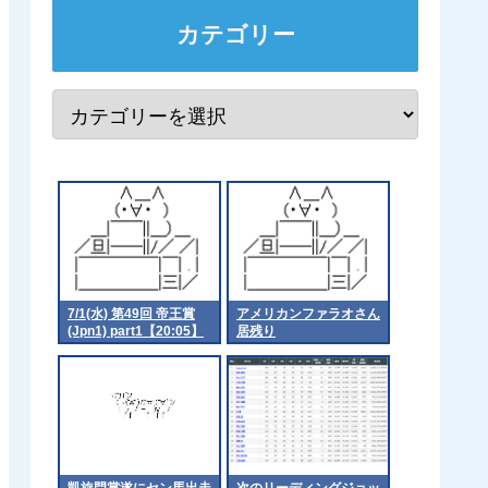
カテゴリー
7/1(水) 第49回 帝王賞
アメリカンファラオさん
(Jpn1) part1【20:05】
居残り
凱旋門賞遂にセン馬出走
次のリーディングジョッ