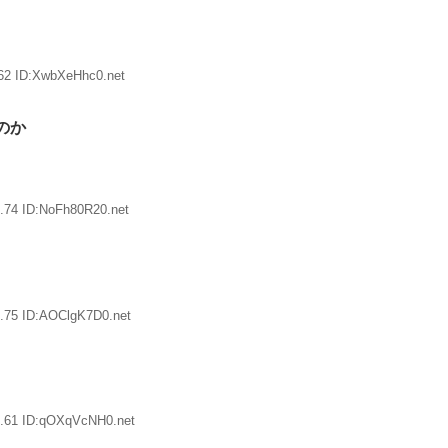
62 ID:XwbXeHhc0.net
のか
.74 ID:NoFh80R20.net
.75 ID:AOClgK7D0.net
4.61 ID:qOXqVcNH0.net