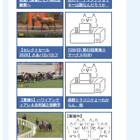
解禁へ
キーは誰なんだろうか
他
【セレクトセール
7/26(日) 第43回東海ス
2026】さあパカパカフ
テークス(GⅢ)
ァームだ 他
【豊橋S】ハワイアンテ
函館とラジニケよーわか
ィアレ＆吉村誠之助騎手
らん 他
がｷﾀ━━━━(ﾟ
∀ﾟ)━━━━!!