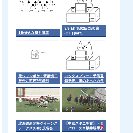
8/9(日) 第62回CBC賞
1番好きな皐月賞馬
(GⅢ) part1
元ジャンポケ・斉藤慎二
コックスプレート予備登
被告に懲役7年求刑
録発表、噂のあったカラ
ンダガンは登録無しで再
来日の可能性高まる
北海道新聞杯クイーンス
【中京スポニチ賞】トミ
テークス(GⅢ) 反省会
ーバローズ＆坂井騎手が