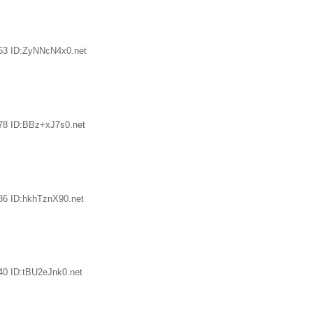
53 ID:ZyNNcN4x0.net
78 ID:BBz+xJ7s0.net
86 ID:hkhTznX90.net
40 ID:tBU2eJnk0.net