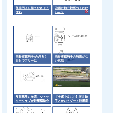
凱旋門より勝てなさそう
沖縄に地方競馬つくれな
やわ
いん？
高杉吏麒騎手がが8月6
高杉吏麒騎手の騎乗がな
日付でフリーに
い状態
英競馬界に激震、ジョッ
【土曜中京10R】坂井騎
キークラブが競馬場協会
手とかいうダート競馬星
から脱退
人