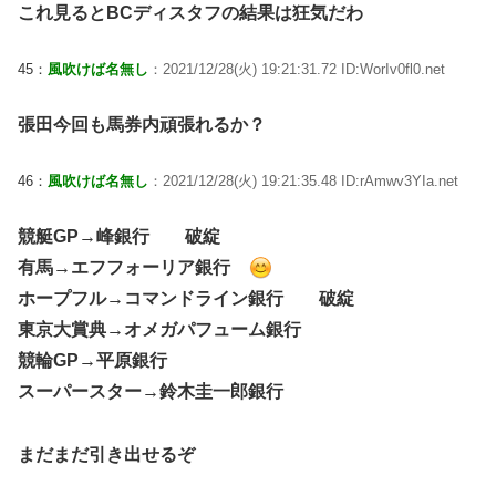
これ見るとBCディスタフの結果は狂気だわ
45：
風吹けば名無し
：2021/12/28(火) 19:21:31.72 ID:WorIv0fl0.net
張田今回も馬券内頑張れるか？
46：
風吹けば名無し
：2021/12/28(火) 19:21:35.48 ID:rAmwv3YIa.net
競艇GP→峰銀行 破綻
有馬→エフフォーリア銀行
ホープフル→コマンドライン銀行 破綻
東京大賞典→オメガパフューム銀行
競輪GP→平原銀行
スーパースター→鈴木圭一郎銀行
まだまだ引き出せるぞ