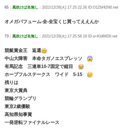
65：
風吹けば名無し
：2021/12/28(火) 17:25:22.26 ID:O1ZbHl2N0.net
オメガパフューム-全-全宝くじ買ってええんか
73：
風吹けば名無し
：2021/12/28(火) 17:25:58.19 ID:a+KldlMD0.net
競艇賞金王 返還
中山大障害 本命タガノエスプレッソ
有馬記念 三連単10-7固定で縦目
ホープフルステークス ワイド 5-15
残りは
東京大賞典
競輪グランプリ
東京2歳優駿
高知県知事賞
一発逆転ファイナルレース