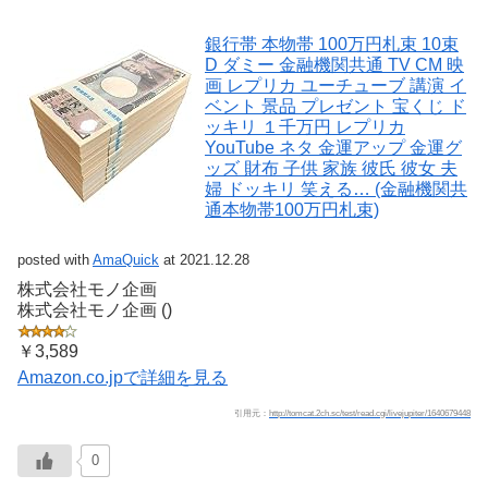
銀行帯 本物帯 100万円札束 10束
D ダミー 金融機関共通 TV CM 映
画 レプリカ ユーチューブ 講演 イ
ベント 景品 プレゼント 宝くじ ド
ッキリ １千万円 レプリカ
YouTube ネタ 金運アップ 金運グ
ッズ 財布 子供 家族 彼氏 彼女 夫
婦 ドッキリ 笑える… (金融機関共
通本物帯100万円札束)
posted with
AmaQuick
at 2021.12.28
株式会社モノ企画
株式会社モノ企画 ()
￥3,589
Amazon.co.jpで詳細を見る
引用元：
http://tomcat.2ch.sc/test/read.cgi/livejupiter/1640679448
0