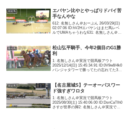
エバヤン比やとやっぱりドバイ苦
競走馬
手なんやな
612: 名無しさん＠おーぷん 26/03/29(日)
02:07:06 ID:hV2Hエバヤンはまだ馬レベ
ルでUMAちゃうわな631: 名無しさん＠お
ーぷん 26/03/29(日) 02:09:13 ID:hV2Hエ
バヤン比やとやっぱりド...
松山弘平騎手、今年2個目のG1勝
競走馬
利
1: 名無しさん＠実況で競馬板アウト
2025/12/14(日) 15:45:34.91 ID:0V9w8/4k0
パンジャタワーで勝ってたの忘れてた37:
名無しさん＠実況で競馬板アウト
2025/12/14(日) 16:11:43.90 ...
【名古屋城S】テーオーパスワー
競走馬
ド強すぎワロタ
1: 名無しさん＠実況で競馬板アウト
2025/08/30(土) 15:40:06.00 ID:DsnCaTIh0
さすが世界の脚2: 名無しさん＠実況で競
馬板アウト 2025/08/30(土) 15:41:34.83
ID:948bJmWQ...