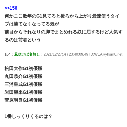
>>156
何かここ数年のG1見てると後ろから上がり最速使うタイ
プは勝てなくなってる気が
前目からそれなりの脚でまとめれる奴に屈するけど人気す
るのは前者という
164：
風吹けば名無し
：2021/12/27(月) 23:40:09.49 ID:WEARyhsm0.net
松田大作G1初優勝
丸田恭介G1初優勝
三浦皇成G1初優勝
岩田望来G1初優勝
菅原明良G1初優勝
1番しっくりくるのは？