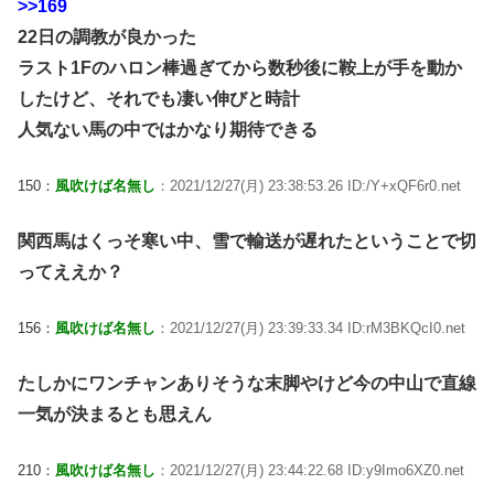
>>169
22日の調教が良かった
ラスト1Fのハロン棒過ぎてから数秒後に鞍上が手を動か
したけど、それでも凄い伸びと時計
人気ない馬の中ではかなり期待できる
150：
風吹けば名無し
：2021/12/27(月) 23:38:53.26 ID:/Y+xQF6r0.net
関西馬はくっそ寒い中、雪で輸送が遅れたということで切
ってええか？
156：
風吹けば名無し
：2021/12/27(月) 23:39:33.34 ID:rM3BKQcI0.net
たしかにワンチャンありそうな末脚やけど今の中山で直線
一気が決まるとも思えん
210：
風吹けば名無し
：2021/12/27(月) 23:44:22.68 ID:y9Imo6XZ0.net