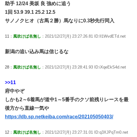
助手 12/24 美坂 良 強めに追う
1回 53.9 39.1 25.2 12.5
サノノクヒオ（古馬２勝）馬なりに0.3秒先行同入
11：
風吹けば名無し
：2021/12/27(月) 23:27:26.81 ID:Il1WvdETd.net
新潟の追い込み馬は信じるな
28：
風吹けば名無し
：2021/12/27(月) 23:28:41.93 ID:iXqeEkS4d.net
>>11
府中やぞ
しかも2～6着馬が道中1～5番手のクソ前残りレースを最
後方から直線一気や
https://db.sp.netkeiba.com/race/202105050403/
12：
風吹けば名無し
：2021/12/27(月) 23:27:31.01 ID:q3XJPqTm0.net