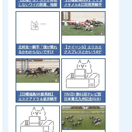
しないワイの部屋、地獄
メキメル&江田照男騎手
がｷﾀ━━━━(ﾟ
∀ﾟ)━━━━!!
北村友一騎手「僕が乗れ
【クイーンS】エリカエ
るかわからないですけ
クスプレスとかいう4ゲ
ど」
ッター 他
【日曜福島5R新馬戦】
7/5(日) 第61回テレビ西
エスクアドラ＆坂井騎手
日本賞北九州記念(GⅢ)
がｷﾀ━━━━(ﾟ
part2
∀ﾟ)━━━━!!