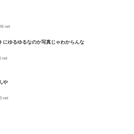
4M.net
トにゆるゆるなのか写真じゃわからんな
.net
んや
0.net