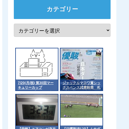
カテゴリー
7/20(月/祝) 第30回マー
ジャックルマロワ賞シッ
キュリーカップ
クスペンス武豊騎乗 札
（Jpn3）【18:15発走予
幌記念アドマイヤテラは
定】
川田騎手が乗るの？
【悲報】エアコンが存在
【日曜新潟12R】ミサダ