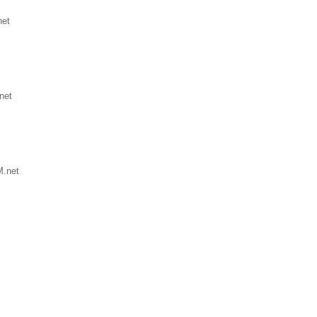
net
net
M.net