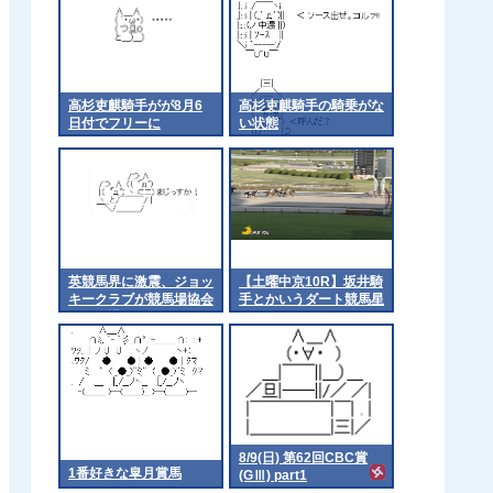
高杉吏麒騎手がが8月6
高杉吏麒騎手の騎乗がな
日付でフリーに
い状態
英競馬界に激震、ジョッ
【土曜中京10R】坂井騎
キークラブが競馬場協会
手とかいうダート競馬星
から脱退
人
8/9(日) 第62回CBC賞
1番好きな皐月賞馬
(GⅢ) part1