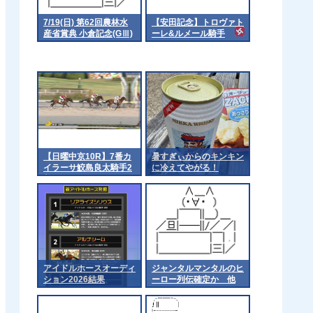
7/19(日) 第62回農林水
【安田記念】トロヴァト
産省賞典 小倉記念(GⅢ)
ーレ&ルメール騎手
part2
【日曜中京10R】7番カ
暑すぎぃからのキンキン
イラーサ鮫島良太騎手2
に冷えてやがる！
着
アイドルホースオーディ
ジャンタルマンタルのヒ
ション2026結果
ーロー列伝確定か 他