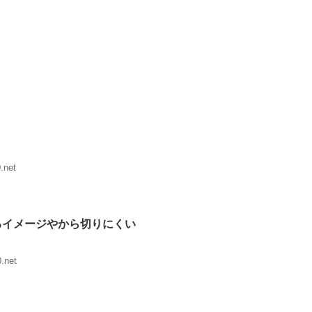
.net
るイメージやから切りにくい
.net