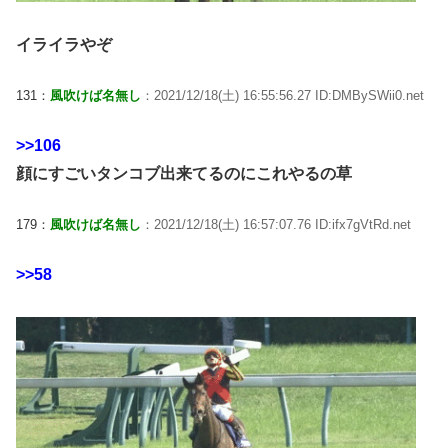
イライラやぞ
131：
風吹けば名無し
：2021/12/18(土) 16:55:56.27 ID:DMBySWii0.net
>>106
顔にすごいタンコブ出来てるのにこれやるの草
179：
風吹けば名無し
：2021/12/18(土) 16:57:07.76 ID:ifx7gVtRd.net
>>58