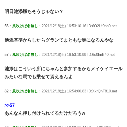
明日池添勝ちそうじゃない？
56：
風吹けば名無し
：2021/12/18(土) 16:53:10.16 ID:6O2Ut9hh0.net
池添基準からしたらグランてまともな馬になるんやな
57：
風吹けば名無し
：2021/12/18(土) 16:53:10.99 ID:6c0hriB40.net
池添はこういう所にちゃんと参加するからメイケイエール
みたいな馬でも乗せて貰えるんよ
82：
風吹けば名無し
：2021/12/18(土) 16:54:00.83 ID:XkrQhF810.net
>>57
あんなん押し付けられてるだけだろうw