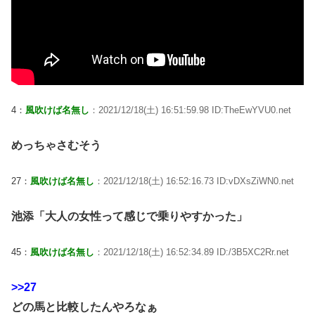
4：
風吹けば名無し
：2021/12/18(土) 16:51:59.98 ID:TheEwYVU0.net
めっちゃさむそう
27：
風吹けば名無し
：2021/12/18(土) 16:52:16.73 ID:vDXsZiWN0.net
池添「大人の女性って感じで乗りやすかった」
45：
風吹けば名無し
：2021/12/18(土) 16:52:34.89 ID:/3B5XC2Rr.net
>>27
どの馬と比較したんやろなぁ