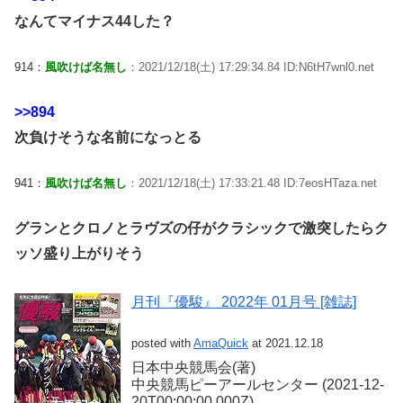
なんてマイナス44した？
914：
風吹けば名無し
：2021/12/18(土) 17:29:34.84 ID:N6tH7wnl0.net
>>894
次負けそうな名前になっとる
941：
風吹けば名無し
：2021/12/18(土) 17:33:21.48 ID:7eosHTaza.net
グランとクロノとラヴズの仔がクラシックで激突したらク
ッソ盛り上がりそう
月刊『優駿』 2022年 01月号 [雑誌]
posted with
AmaQuick
at 2021.12.18
日本中央競馬会(著)
中央競馬ピーアールセンター (2021-12-
20T00:00:00.000Z)