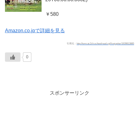
￥580
Amazon.co.jpで詳細を見る
引用元：
http://tomcat.2ch.sc/test/read.cgi/livejupiter/1639813885
0
スポンサーリンク