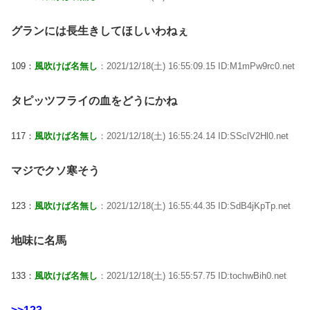
グランには長生きしてほしいわねぇ
109：
風吹けば名無し
：2021/12/18(土) 16:55:09.15 ID:M1mPw9rc0.net
タピッツフライの血をどうにかね
117：
風吹けば名無し
：2021/12/18(土) 16:55:24.14 ID:SSclV2Hl0.net
マジでクソ寒そう
123：
風吹けば名無し
：2021/12/18(土) 16:55:44.35 ID:SdB4jKpTp.net
地味に名馬
133：
風吹けば名無し
：2021/12/18(土) 16:55:57.75 ID:tochwBih0.net