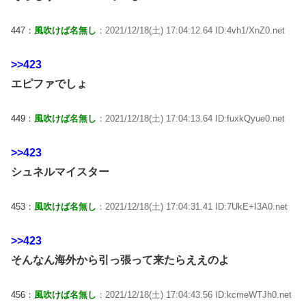
447：
風吹けば名無し
：2021/12/18(土) 17:04:12.64 ID:4vh1/XnZ0.net
>>423
エピファでしょ
449：
風吹けば名無し
：2021/12/18(土) 17:04:13.64 ID:fuxkQyue0.net
>>423
シュネルマイスター
453：
風吹けば名無し
：2021/12/18(土) 17:04:31.41 ID:7UkE+I3A0.net
>>423
そんなん海外から引っ張って来たらええのよ
456：
風吹けば名無し
：2021/12/18(土) 17:04:43.56 ID:kcmeWTJh0.net