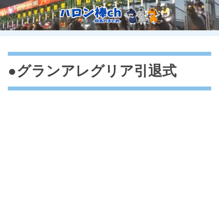
●グランアレグリア引退式