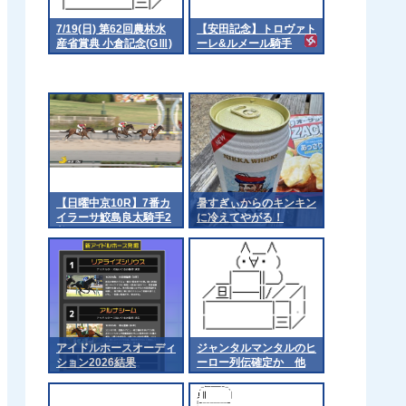
7/19(日) 第62回農林水
【安田記念】トロヴァト
産省賞典 小倉記念(GⅢ)
ーレ&ルメール騎手
part2
【日曜中京10R】7番カ
暑すぎぃからのキンキン
イラーサ鮫島良太騎手2
に冷えてやがる！
着
アイドルホースオーディ
ジャンタルマンタルのヒ
ション2026結果
ーロー列伝確定か 他