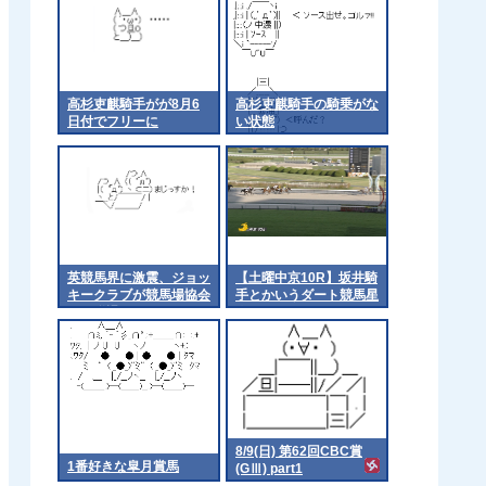
高杉吏麒騎手がが8月6
高杉吏麒騎手の騎乗がな
日付でフリーに
い状態
英競馬界に激震、ジョッ
【土曜中京10R】坂井騎
キークラブが競馬場協会
手とかいうダート競馬星
から脱退
人
8/9(日) 第62回CBC賞
1番好きな皐月賞馬
(GⅢ) part1