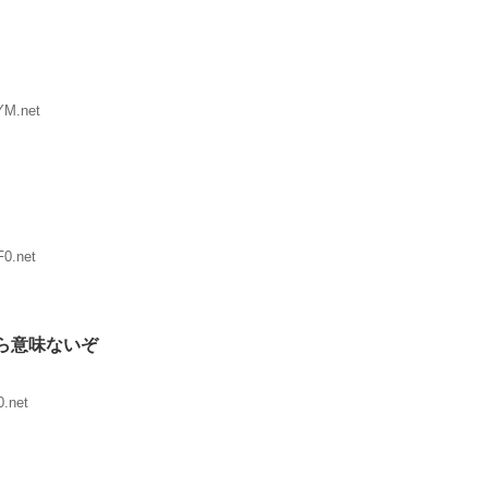
YM.net
F0.net
ら意味ないぞ
0.net