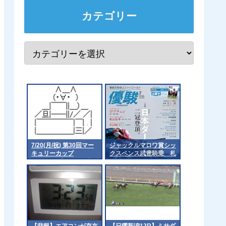
カテゴリー
7/20(月/祝) 第30回マー
ジャックルマロワ賞シッ
キュリーカップ
クスペンス武豊騎乗 札
（Jpn3）【18:15発走予
幌記念アドマイヤテラは
定】
川田騎手が乗るの？
【悲報】エアコンが存在
【日曜新潟12R】ミサダ