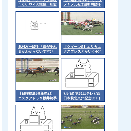
しないワイの部屋、地獄
メキメル&江田照男騎手
がｷﾀ━━━━(ﾟ
∀ﾟ)━━━━!!
北村友一騎手「僕が乗れ
【クイーンS】エリカエ
るかわからないですけ
クスプレスとかいう4ゲ
ど」
ッター 他
【日曜福島5R新馬戦】
7/5(日) 第61回テレビ西
エスクアドラ＆坂井騎手
日本賞北九州記念(GⅢ)
がｷﾀ━━━━(ﾟ
part2
∀ﾟ)━━━━!!