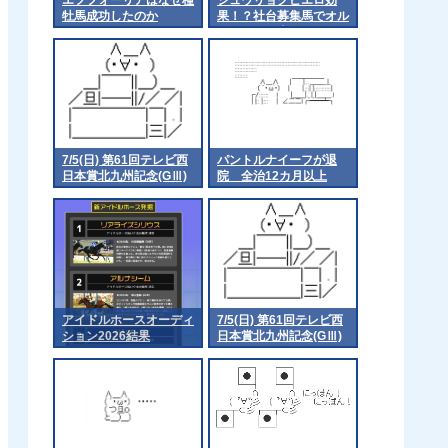
牡馬成功したのか
果！？社台募集馬でオル
フェーヴル大人気に
7/5(日) 第61回テレビ西
パントルナイーフが退
日本賞北九州記念(GⅢ)
院 全治12カ月以上
part2
アイドルホースオーディ
7/5(日) 第61回テレビ西
ション2026結果
日本賞北九州記念(GⅢ)
part1