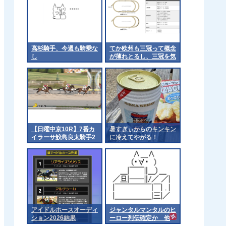
高杉騎手、今週も騎乗な
てか欧州も三冠って概念
し
が薄れとるし、三冠を気
にするのは日本くらいに
なるんやろか 他
【日曜中京10R】7番カ
暑すぎぃからのキンキン
イラーサ鮫島良太騎手2
に冷えてやがる！
着
アイドルホースオーディ
ジャンタルマンタルのヒ
ション2026結果
ーロー列伝確定か 他