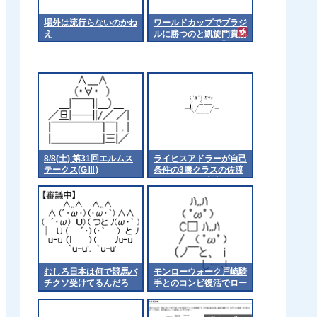
場外は流行らないのかね
ワールドカップでブラジ
え
ルに勝つのと凱旋門賞勝
つのってどっちが難しい
の？
8/8(土) 第31回エルムス
ライヒスアドラーが自己
テークス(GⅢ)
条件の3勝クラスの佐渡
ステークスに出走
むしろ日本は何で競馬バ
モンローウォーク戸崎騎
チクソ受けてるんだろ
手とのコンビ復活でロー
ズSへ 他