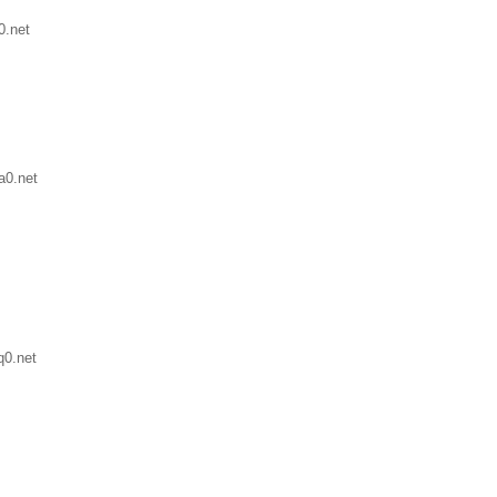
0.net
a0.net
q0.net