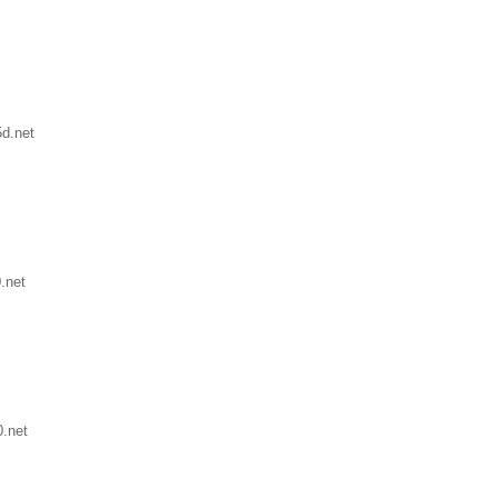
d.net
.net
.net