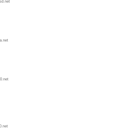
sd.net
a.net
0.net
0.net