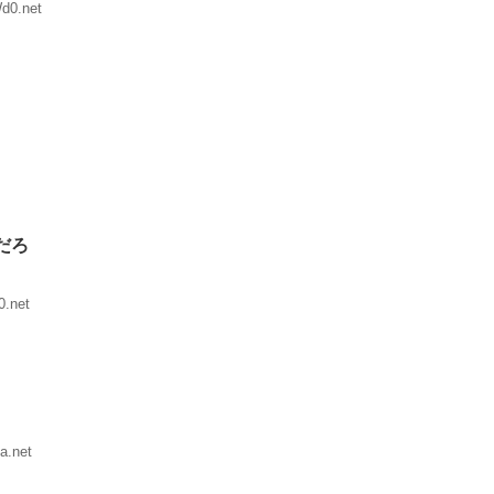
d0.net
だろ
0.net
a.net