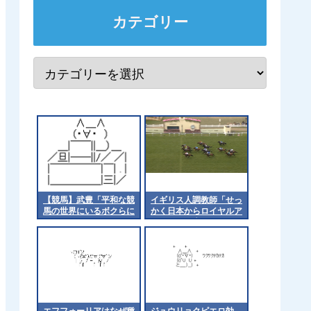
カテゴリー
【競馬】武豊「平和な競
イギリス人調教師「せっ
馬の世界にいるボクらに
かく日本からロイヤルア
なにかできることがない
スコッにト来てもらった
か、仲間と相談した
のに負かしてすまんw」
い」 被災地に思いを馳
せる [冬月記者★]
エフフォーリアはなぜ種
ジュウリョクピエロ効