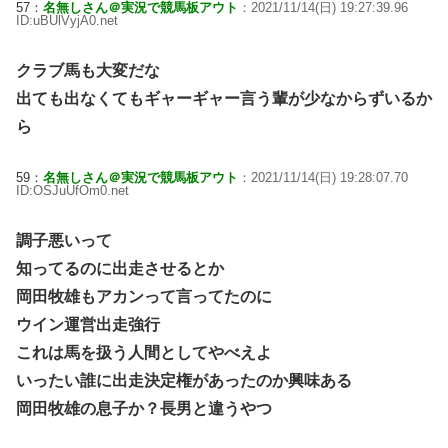
57：
名無しさん＠実況で競馬板アウト
：2021/11/14(日) 19:27:39.96
ID:uBUlVyjA0.net
クラブ馬も大変だな
出ても出なくてもギャーギャー言う輩が少なからずいるか
ら
59：
名無しさん＠実況で競馬板アウト
：2021/11/14(日) 19:28:07.70
ID:OSJuUfOm0.net
調子悪いって
知ってるのに出走させるとか
岡田牧雄もアカンって言ってたのに
ウイン運営出走強行
これは馬を扱う人間としてやべえよ
いったい誰に出走決定権があったのか興味ある
岡田牧雄の息子か？長男と違うやつ