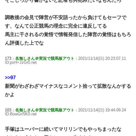
そこしっかり書かないと記者も共犯みたいなもんだろ
調教後の会見で陣営が不安語ったから負けてもセーフで
す、なんて公正競馬の理念に完全に違反してる
馬主に干されるの覚悟で情報発信した陣営の覚悟はもちろ
ん評価した上でな
173：
名無しさん＠実況で競馬板アウト
：2021/11/14(日) 20:23:07.11
ID:pxH+JzGr0.net
>>97
新聞がわざわざマイナスなコメント拾って拡散なんかする
かよ
103：
名無しさん＠実況で競馬板アウト
：2021/11/14(日) 19:44:09.24
ID:BowGr/5K0.net
手塚はユーバーに続いてマリリンでもやっちまったな