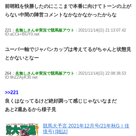
前哨戦を快勝したのにここまで本番に向けてトーンの上が
らない中間の陣営コメントなかなかなかったからな
221：
名無しさん＠実況で競馬板アウト
：2021/11/14(日) 21:13:07.42
ID:aCCk+BGY0.net
ユーバー軸でジャパンカップは考えてるがちゃんと状態見
とかないとなー
264：
名無しさん＠実況で競馬板アウト
：2021/11/14(日) 22:08:38.53
ID:9hZZAyK30.net
>>221
良くはなってるけど絶好調って感じじゃないなまだ
あと2週あるから様子見
競馬大予言 2021年12月号(21年秋GⅠ佳
境号) [雑誌]