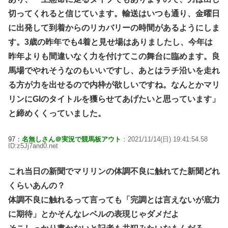
切ってくれると信じています。輸送はいつも通り、金曜日
に出発して到着からのリカバリーの時間があるようにしま
す。3歳の昨年でも4着と見せ場はありましたし、今年は
昨年よりも間違いなく力を付けてこの舞台に臨めます。良
馬場でやれそうなのもいいですし、あとはラチ沿いを走れ
る方が力を出せるので内枠が欲しいですね。なんとかマリ
リンにGIのタイトルを獲らせてあげたいと思っています」
と締めくくっていました。
97：
名無しさん＠実況で競馬板アウト
：2021/11/14(日) 19:41:54.58
ID:z5Jj7and0.net
これ当日の新聞でマリリンの体調不良に触れてた新聞どれ
くらいあんの？
体調不良に触れるって言っても「完調とは言えないが底力
に期待」とかそんなレベルの表現じゃダメだよ