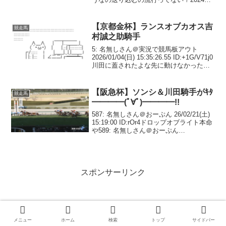
東京盃（JpnⅡ）に勝利した、チカッパが
本日付けで競走馬登録を抹消されまし
た。今後は地方競...
【京都金杯】ランスオブカオス吉
競走馬
村誠之助騎手
5: 名無しさん＠実況で競馬板アウト
2026/01/04(日) 15:35:26.55 ID:+1G/V71j0
川田に蓋されたよな先に動けなかったか
10: 名無しさん＠実況で競馬板アウト
2026/01/04(日) 15:36:53.22...
【阪急杯】ソンシ＆川田騎手がｷﾀ
競走馬
━━━━(ﾟ∀ﾟ)━━━━!!
587: 名無しさん＠おーぷん 26/02/21(土)
15:19:00 ID:rOr4ドロップオブライト本命
や589: 名無しさん＠おーぷん
26/02/21(土) 15:19:31 ID:y0lx怪物アサカ
ラキング復活の時っすよ619:...
スポンサーリンク
メニュー
ホーム
検索
トップ
サイドバー