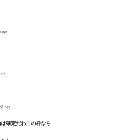
.net
net
0.net
軸は確定だわこの枠なら