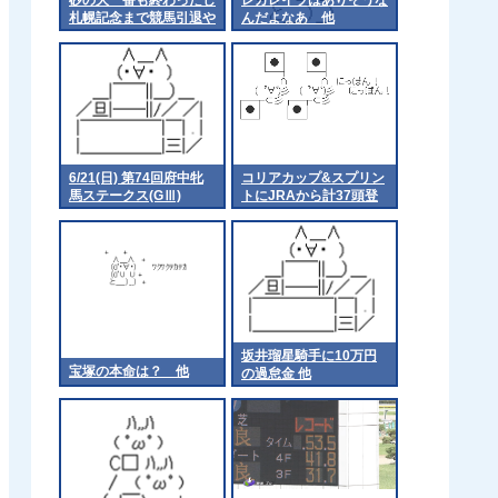
札幌記念まで競馬引退や
んだよなあ 他
ね
6/21(日) 第74回府中牝
コリアカップ&スプリン
馬ステークス(GⅢ)
トにJRAから計37頭登
part1
録
坂井瑠星騎手に10万円
宝塚の本命は？ 他
の過怠金 他