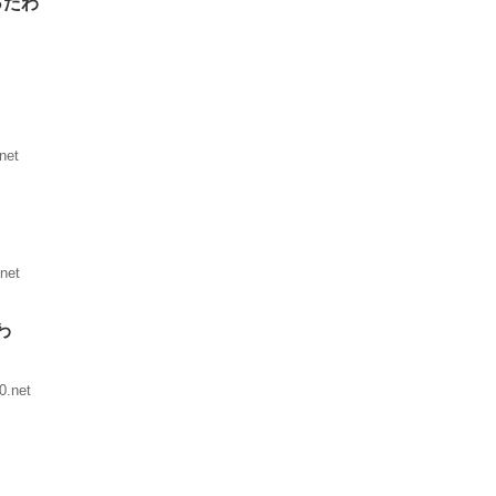
ったわ
net
net
わ
0.net