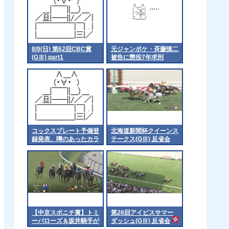
8/9(日) 第62回CBC賞
元ジャンポケ・斉藤慎二
(GⅢ) part1
被告に懲役7年求刑
コックスプレート予備登
北海道新聞杯クイーンス
録発表、噂のあったカラ
テークス(GⅢ) 反省会
ンダガンは登録無しで再
来日の可能性高まる
【中京スポニチ賞】トミ
第26回アイビスサマー
ーバローズ＆坂井騎手が
ダッシュ(GⅢ) 反省会