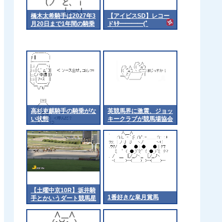
橋木太希騎手は2027年3
【アイビスSD】レコー
月20日まで1年間の騎乗
ドｷﾀ━━━━(ﾟ
停止
∀ﾟ)━━━━!!
高杉吏麒騎手の騎乗がな
英競馬界に激震、ジョッ
い状態
キークラブが競馬場協会
から脱退
【土曜中京10R】坂井騎
1番好きな皐月賞馬
手とかいうダート競馬星
人