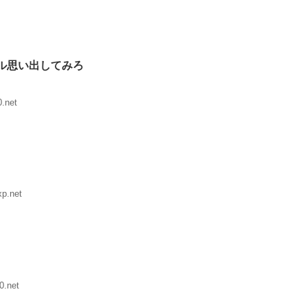
ル思い出してみろ
.net
p.net
0.net