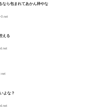
るなら包まれてあかん枠やな
0.net
控える
d.net
.net
ないよな？
d.net