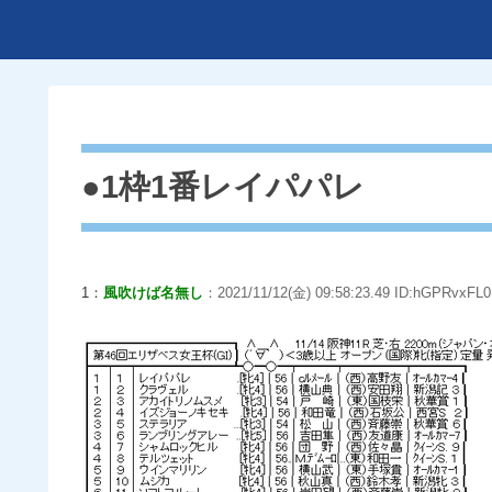
●1枠1番レイパパレ
1：
風吹けば名無し
：2021/11/12(金) 09:58:23.49 ID:hGPRvxFL0