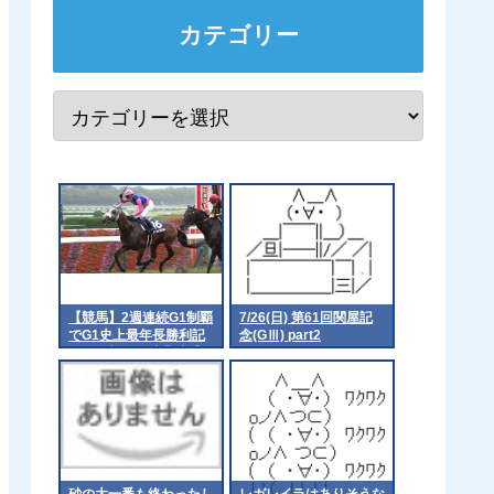
カテゴリー
【競馬】2週連続G1制覇
7/26(日) 第61回関屋記
でG1史上最年長勝利記
念(GⅢ) part2
録を更新した武豊騎手
「ようやくピークが来
た」「遅咲きでした」
[ニーニーφ★]
砂の大一番も終わったし
レガレイラはありそうな