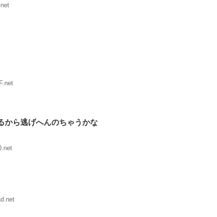
net
F.net
るから逃げへんのちゃうかな
.net
d.net