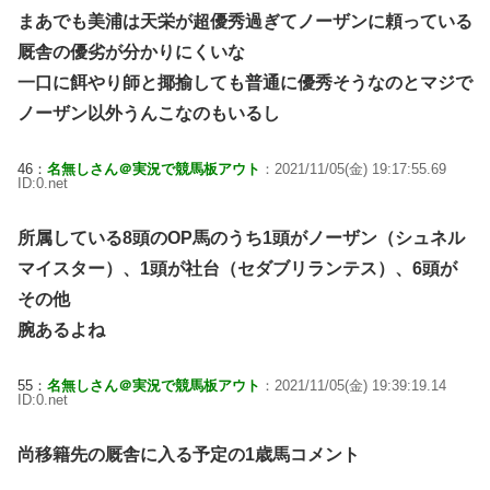
まあでも美浦は天栄が超優秀過ぎてノーザンに頼っている
厩舎の優劣が分かりにくいな
一口に餌やり師と揶揄しても普通に優秀そうなのとマジで
ノーザン以外うんこなのもいるし
46：
名無しさん＠実況で競馬板アウト
：2021/11/05(金) 19:17:55.69
ID:0.net
所属している8頭のOP馬のうち1頭がノーザン（シュネル
マイスター）、1頭が社台（セダブリランテス）、6頭が
その他
腕あるよね
55：
名無しさん＠実況で競馬板アウト
：2021/11/05(金) 19:39:19.14
ID:0.net
尚移籍先の厩舎に入る予定の1歳馬コメント