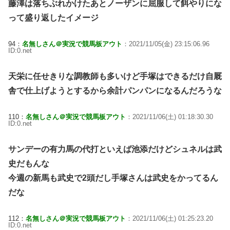
藤澤は落ちぶれかけたあとノーザンに屈服して餌やりにな
って盛り返したイメージ
94：
名無しさん＠実況で競馬板アウト
：2021/11/05(金) 23:15:06.96
ID:0.net
天栄に任せきりな調教師も多いけど手塚はできるだけ自厩
舎で仕上げようとするから余計パンパンになるんだろうな
110：
名無しさん＠実況で競馬板アウト
：2021/11/06(土) 01:18:30.30
ID:0.net
サンデーの有力馬の代打といえば池添だけどシュネルは武
史だもんな
今週の新馬も武史で2頭だし手塚さんは武史をかってるん
だな
112：
名無しさん＠実況で競馬板アウト
：2021/11/06(土) 01:25:23.20
ID:0.net