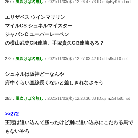
267：
風吹けば名無し
：2021/11/03(水) 12:26:47.73 ID:m4pByKRnd.net
エリザベス ウインマリリン
マイルCS シュネルマイスター
ジャパンC ユーバーレーベン
の横山武史GI4連勝、手塚貴久GI3連勝ある？
272：
風吹けば名無し
：2021/11/03(水) 12:27:03.42 ID:drTs9sJT0.net
シュネルは阪神どーなんや
府中くらい直線長くないと差しきれなさそう
293：
風吹けば名無し
：2021/11/03(水) 12:28:36.38 ID:qsmzSH5t0.net
>>272
王冠は追い込んで勝ったけど別に追い込みにこだわる馬で
もないやろ