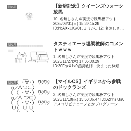
【新潟記念】クイーンズウォーク
競走馬
放馬
10: 名無しさん＠実況で競馬板アウト
2025/08/31(日) 15:39:15.28
ID:hbAXkUKw0しょうが…12: 名無しさん
＠実況で競馬板アウト 2025/08/31(日)
15:39:22.52 ID:lGNfITJX...
タスティエーラ堀調教師のコメン
競走馬
トｗｗｗ
1: 名無しさん＠実況で競馬板アウト
2025/11/27(木) 17:36:08.29
ID:30FgzX1x0堀調教師「決まった枠順も
大事ですが、未来のことの方がもっと大
事で、競馬では、当日の馬場状態、風な
どの天候はもちろんのこと、他馬...
【マイルCS】イギリスから参戦
競走馬
のドックランズ
3: 名無しさん＠実況で競馬板アウト
2025/11/18(火) 15:53:06.47 ID:BZhhsKIs0
アスコリピチェーノとかプログノーシス
と接戦してるな4: 名無しさん＠実況で競
馬板アウト 2025/11/18(火) 15:54...