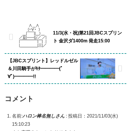
11/3(水・祝)第21回JBCスプリン
ト 金沢ダ1400m 発走15:00
【JBCスプリント】レッドルゼル
＆川田騎手がｷﾀ━━━━(ﾟ
∀ﾟ)━━━━!!
コメント
名前:
ハロン棒名無しさん
:
投稿日：2021/11/03(水)
15:10:23