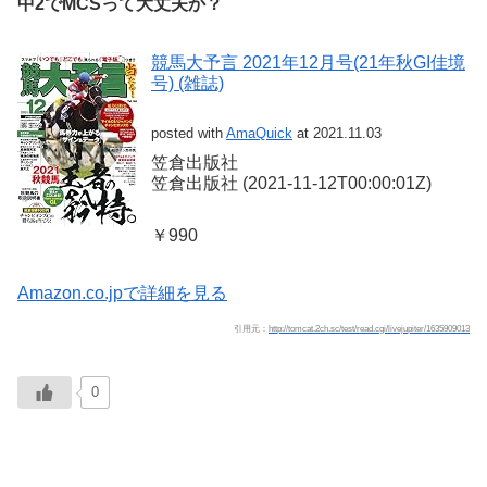
中2でMCSって大丈夫か？
競馬大予言 2021年12月号(21年秋GI佳境
号) (雑誌)
posted with
AmaQuick
at 2021.11.03
笠倉出版社
笠倉出版社 (2021-11-12T00:00:01Z)
￥990
Amazon.co.jpで詳細を見る
引用元：
http://tomcat.2ch.sc/test/read.cgi/livejupiter/1635909013
0