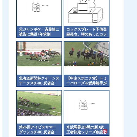
元ジャンポケ・斉藤慎二
コックスプレート予備登
被告に懲役7年求刑
録発表、噂のあったカラ
ンダガンは登録無しで再
来日の可能性高まる
北海道新聞杯クイーンス
【中京スポニチ賞】トミ
テークス(GⅢ) 反省会
ーバローズ＆坂井騎手が
ｷﾀ━━━━(ﾟ
∀ﾟ)━━━━!!
第26回アイビスサマー
米競馬界全6戦の新3歳
ダッシュ(GⅢ) 反省会
王者決定シリーズ創設②