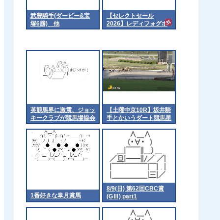
武豊騎手(ダービー&宝
【セレクトセール
塚6勝) 他
2026】レディフォグホ
ーンの2025（父エフフ
ォーリア）3億9千万円
で落札 他
英競馬界に激震、ジョッ
【土曜中京10R】坂井騎
キークラブが競馬場協会
手とかいうダート競馬星
から脱退
人
8/9(日) 第62回CBC賞
1番好きな皐月賞馬
(GⅢ) part1