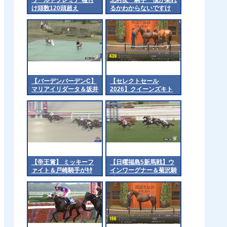
け頭数120頭超え
るかわからないですけ
ど」
【バーデンバーデンC】
【セレクトセール
マリアイリダータ＆坂井
2026】クイーンズキト
騎手がｷﾀ━━━━(ﾟ
ゥンの2026（父エフフ
∀ﾟ)━━━━!!
ォーリア）1億4千万円
で落札 他
【帝王賞】 ミッキーフ
【日曜福島5新馬戦】ウ
ァイト＆戸崎騎手がｷﾀ
インワーグナー＆菊沢騎
━━━━(ﾟ∀ﾟ)━━━━!!
手がｷﾀ━━━━(ﾟ
∀ﾟ)━━━━!!