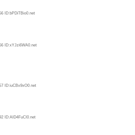
56 ID:bPDiTBio0.net
66 ID:xYJzi6WA0.net
57 ID:iuCBx9xO0.net
92 ID:AID4FuCI0.net