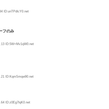
34 ID:unTPdlcY0.net
ーフのみ
9.13 ID:5W+Mv1qW0.net
9.21 ID:KqmSmqw90.net
.64 ID:z0Eg7lqK0.net