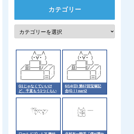
カテゴリー
G1じゃなくていいけ
6/14(日) 第67回宝塚記
ど、千直もう1つくらい
念(GⅠ) part2
重賞あってもええよな
他
ワールドプレミア 種付
北村友一騎手「僕が乗れ