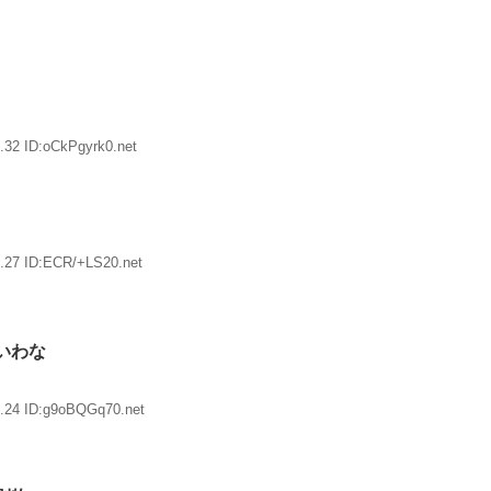
.32 ID:oCkPgyrk0.net
.27 ID:ECR/+LS20.net
いわな
.24 ID:g9oBQGq70.net