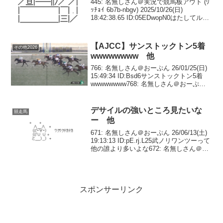
445: 名無しさん＠実況で競馬板アウト (ﾜ
ｯﾁｮｲ 6b7b-nbgv) 2025/10/26(日)
18:42:38.65 ID:05EDwopN0はたしてルメ
ール、レーン、クリデムで決まるのか
446: 名無しさん＠実況で競馬板アウト...
【AJCC】サンストックトン5着
その他2026
wwwwwwww 他
766: 名無しさん＠おーぷん 26/01/25(日)
15:49:34 ID:Bsd6サンストックトン5着
wwwwwwww768: 名無しさん＠おーぷん
26/01/25(日) 15:49:42 ID:pxXrエヒトない
よぉ771: 名無...
デサイルの強いところ見たいな
競走馬
ー 他
671: 名無しさん＠おーぷん 26/06/13(土)
19:13:13 ID:pE.rj.L25武ノリワンツーって
他の誰より多いよな672: 名無しさん＠お
ーぷん 26/06/13(土) 19:19:49
ID:GN.s8.L8>>671...
スポンサーリンク