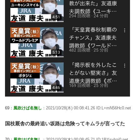
69：
風吹けば名無し
：2021/10/28(木) 00:08:41.26 ID:L+mN56Hc0.net
国枝厩舎の最終追い坂路は危険ってキムラが言ってた
70：
風吹けば名無し
：2021/10/28(木) 00:08:45.71 ID:1BYsybzi0.net