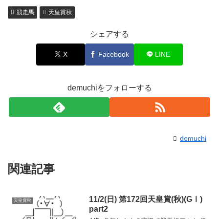
競走馬
天皇賞秋
シェアする
X
Facebook
LINE
demuchiをフォローする
demuchi
関連記事
11/2(日) 第172回天皇賞(秋)(GⅠ)
天皇賞秋
part2