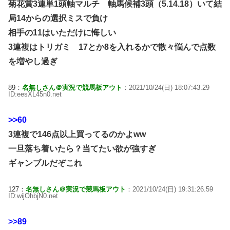
菊花賞3連単1頭軸マルチ 軸馬候補3頭（5.14.18）いて結
局14からの選択ミスで負け
相手の11はいただけに悔しい
3連複はトリガミ 17とか8を入れるかで散々悩んで点数
を増やし過ぎ
89：
名無しさん＠実況で競馬板アウト
：2021/10/24(日) 18:07:43.29
ID:eesXL45n0.net
>>60
3連複で146点以上買ってるのかよww
一旦落ち着いたら？当てたい欲が強すぎ
ギャンブルだぞこれ
127：
名無しさん＠実況で競馬板アウト
：2021/10/24(日) 19:31:26.59
ID:wijOhbjN0.net
>>89