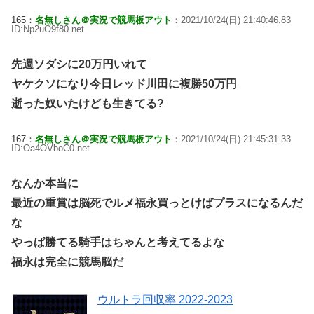
165：
名無しさん＠実況で競馬板アウト
：2021/10/24(日) 21:40:46.83
ID:Np2uO9f80.net
先週ソダシに20万円いれて
ヤケクソになり今日レッド川田に複勝50万円
逝った奴いたけども生きてる?
167：
名無しさん＠実況で競馬板アウト
：2021/10/24(日) 21:45:31.33
ID:Oa4OVboC0.net
なんか本当に
最近の重賞は脳死でルメ福永買っとけばプラスになるんだ
な
やっぱ勝てる騎手はちゃんと考えてるよな
福永は完全に競馬脳だ
ウルトラ回収率 2022-2023