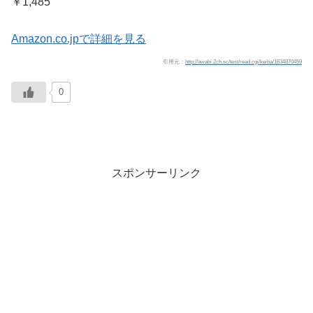
￥1,485
Amazon.co.jpで詳細を見る
引用元：
http://awabi.2ch.sc/test/read.cgi/keiba/1634870459
0
スポンサーリンク