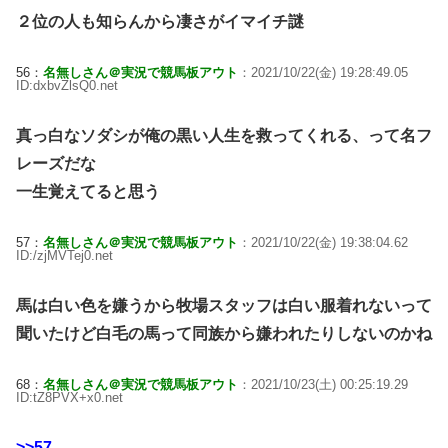
２位の人も知らんから凄さがイマイチ謎
56：
名無しさん＠実況で競馬板アウト
：2021/10/22(金) 19:28:49.05
ID:dxbvZlsQ0.net
真っ白なソダシが俺の黒い人生を救ってくれる、って名フ
レーズだな
一生覚えてると思う
57：
名無しさん＠実況で競馬板アウト
：2021/10/22(金) 19:38:04.62
ID:/zjMVTej0.net
馬は白い色を嫌うから牧場スタッフは白い服着れないって
聞いたけど白毛の馬って同族から嫌われたりしないのかね
68：
名無しさん＠実況で競馬板アウト
：2021/10/23(土) 00:25:19.29
ID:tZ8PVX+x0.net
>>57