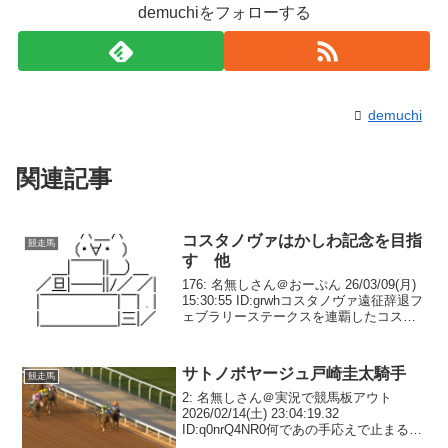
demuchiをフォローする
demuchi
関連記事
コスタノヴァはかしわ記念を目指
競走馬
す 他
176: 名無しさん＠おーぷん 26/03/09(月)
15:30:55 ID:grwhコスタノヴァ遠征辞退フ
ェブラリーステークスを連覇したコスタ
ノヴァはゴドルフィンマイルの招待を辞
退。かしわ記念を目指すとのことです。
— netkeiba ...
サトノボヤージュ戸崎圭太騎手
競走馬
2: 名無しさん＠実況で競馬板アウト
2026/02/14(土) 23:04:19.32
ID:q0nrQ4NR0何であの手応えで止まるん
だよ5: 名無しさん＠実況で競馬板アウト