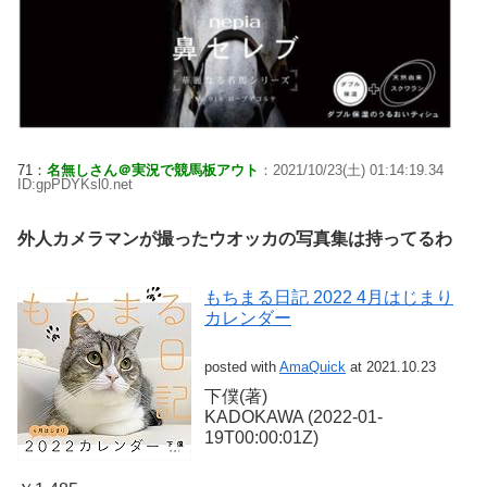
71：
名無しさん＠実況で競馬板アウト
：2021/10/23(土) 01:14:19.34
ID:gpPDYKsl0.net
外人カメラマンが撮ったウオッカの写真集は持ってるわ
もちまる日記 2022 4月はじまり
カレンダー
posted with
AmaQuick
at 2021.10.23
下僕(著)
KADOKAWA (2022-01-
19T00:00:01Z)