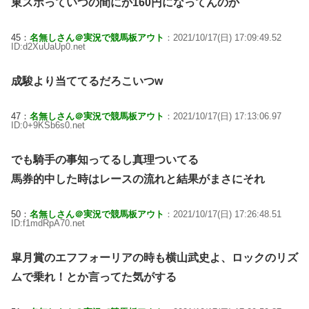
東スポっていつの間にか160円になってんのか
45：
名無しさん＠実況で競馬板アウト
：2021/10/17(日) 17:09:49.52
ID:d2XuUaUp0.net
成駿より当ててるだろこいつw
47：
名無しさん＠実況で競馬板アウト
：2021/10/17(日) 17:13:06.97
ID:0+9KSb6s0.net
でも騎手の事知ってるし真理ついてる
馬券的中した時はレースの流れと結果がまさにそれ
50：
名無しさん＠実況で競馬板アウト
：2021/10/17(日) 17:26:48.51
ID:f1mdRpA70.net
皐月賞のエフフォーリアの時も横山武史よ、ロックのリズ
ムで乗れ！とか言ってた気がする