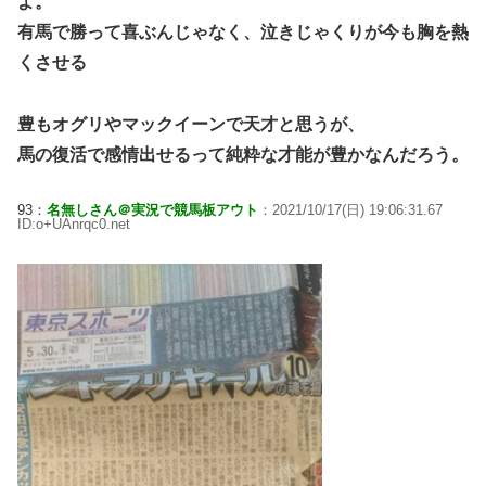
よ。
有馬で勝って喜ぶんじゃなく、泣きじゃくりが今も胸を熱
くさせる
豊もオグリやマックイーンで天才と思うが、
馬の復活で感情出せるって純粋な才能が豊かなんだろう。
93：
名無しさん＠実況で競馬板アウト
：2021/10/17(日) 19:06:31.67
ID:o+UAnrqc0.net