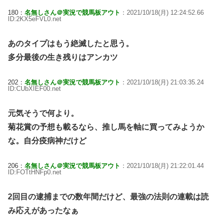
180：
名無しさん＠実況で競馬板アウト
：2021/10/18(月) 12:24:52.66
ID:2KX5eFVL0.net
あのタイプはもう絶滅したと思う。
多分最後の生き残りはアンカツ
202：
名無しさん＠実況で競馬板アウト
：2021/10/18(月) 21:03:35.24
ID:CUbXIEF00.net
元気そうで何より。
菊花賞の予想も載るなら、推し馬を軸に買ってみようか
な。自分疫病神だけど
206：
名無しさん＠実況で競馬板アウト
：2021/10/18(月) 21:22:01.44
ID:FOTtHNFp0.net
2回目の逮捕までの数年間だけど、最強の法則の連載は読
み応えがあったなぁ