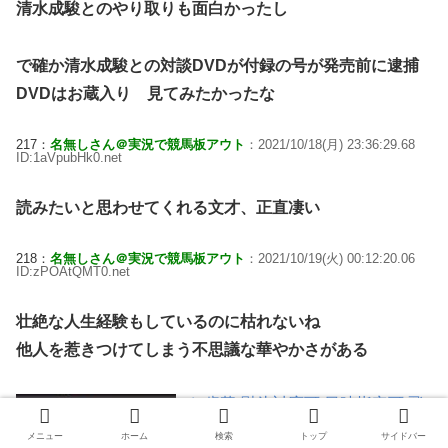
清水成駿とのやり取りも面白かったし
で確か清水成駿との対談DVDが付録の号が発売前に逮捕
DVDはお蔵入り 見てみたかったな
217：
名無しさん＠実況で競馬板アウト
：2021/10/18(月) 23:36:29.68
ID:1aVpubHk0.net
読みたいと思わせてくれる文才、正直凄い
218：
名無しさん＠実況で競馬板アウト
：2021/10/19(火) 00:12:20.06
ID:zPOAtQMT0.net
壮絶な人生経験もしているのに枯れないね
他人を惹きつけてしまう不思議な華やかさがある
お歳暮 熨斗対応可 日時指定可 飛
騨牛 焼肉セット 【 極 】 ギフト
メニュー
ホーム
検索
トップ
サイドバー
贈り物 高級 国産牛 A5等級 6種