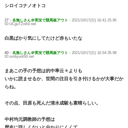
シロイコナノオトコ
27：
名無しさん＠実況で競馬板アウト
：2021/10/17(日) 16:41:25.95
ID:UCguTZnA0.net
白黒ばかり気にしてたけど赤もいたな
40：
名無しさん＠実況で競馬板アウト
：2021/10/17(日) 16:54:35.98
ID:sm6yunt50.net
まあこの手の予想は的中率云々よりも
いかに読ませるか、世間の注目を引き付けるかが大事だか
らね。
その点、田原も死んだ清水成駿も素晴らしい。
中村均元調教師の予想は
歴史に詳しくないと分かりにくくて