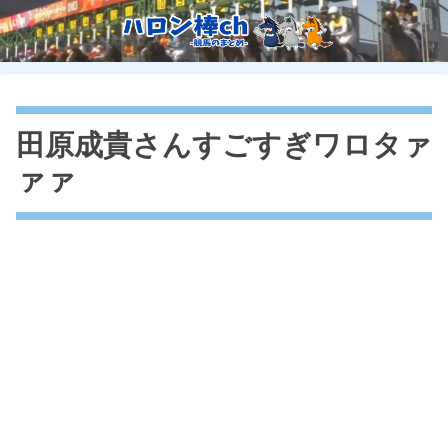
田原成貴さんすごすぎワロタァ
ァァ