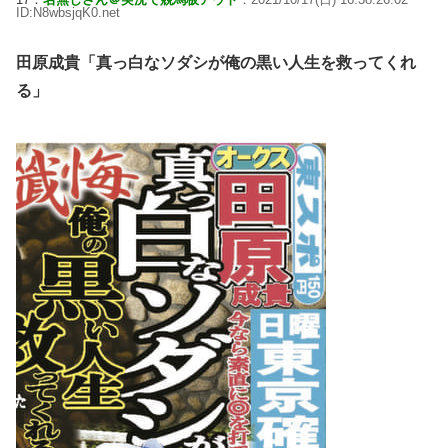
ID:N8wbsjqK0.net
田原成貴「真っ白なソダシが俺の黒い人生を救ってくれ
る」