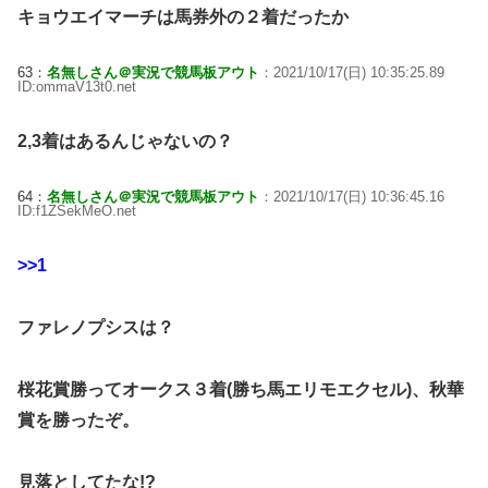
キョウエイマーチは馬券外の２着だったか
63：
名無しさん＠実況で競馬板アウト
：2021/10/17(日) 10:35:25.89
ID:ommaV13t0.net
2,3着はあるんじゃないの？
64：
名無しさん＠実況で競馬板アウト
：2021/10/17(日) 10:36:45.16
ID:f1ZSekMeO.net
>>1
ファレノプシスは？
桜花賞勝ってオークス３着(勝ち馬エリモエクセル)、秋華
賞を勝ったぞ。
見落としてたな!?