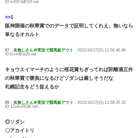
ID:IvGEUdES0.net
>>1
阪神開催の秋華賞でのデータで証明してくれえ。無いなら
単なるオカルト
97：
名無しさん＠実況で競馬板アウト
：2021/10/17(日) 11:56:46.89
ID:G+r/4Ea20.net
キョウエイマーチのように桜花賞ちぎってれば距離適正外
の秋華賞で勝負になるけどソダシは厳しそうだな
札幌記念をどう捉えるか
99：
名無しさん＠実況で競馬板アウト
：2021/10/17(日) 11:58:25.32
ID:1Zs6vXEd0.net
◎ソダシ
〇アカイトリ