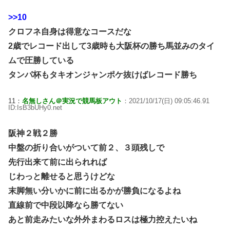
>>10
クロフネ自身は得意なコースだな
2歳でレコード出して3歳時も大阪杯の勝ち馬並みのタイ
ムで圧勝している
タンパ杯もタキオンジャンポケ抜けばレコード勝ち
11：
名無しさん＠実況で競馬板アウト
：2021/10/17(日) 09:05:46.91
ID:IsB3bUHy0.net
阪神２戦２勝
中盤の折り合いがついて前２、３頭残しで
先行出来て前に出られれば
じわっと離せると思うけどな
末脚無い分いかに前に出るかが勝負になるよね
直線前で中段以降なら勝てない
あと前走みたいな外外まわるロスは極力控えたいね