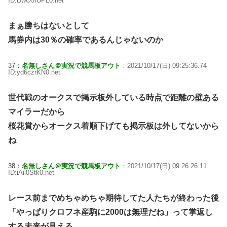
ID:BwO5fUPL0.net
まぁ勝ちはないとして
馬券内は30％の確率であるんじゃないのか
37：
名無しさん＠実況で競馬板アウト
：2021/10/17(日) 09:25:36.74
ID:yd6czrKN0.net
世代戦のオークスで掲示板外している時点で距離の壁ある
マイラーだから
桜花賞からオークス着順下げても掲示板は外してないから
ね
38：
名無しさん＠実況で競馬板アウト
：2021/10/17(日) 09:26:26.11
ID:iAii0Stk0.net
レース前までめちゃめちゃ期待してた人たちが終わった後
「やっぱりクロフネ産駒に2000は無理だね」って掌返し
する未来が見える