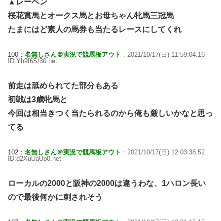
▲レーベン
桜花賞馬とオークス馬とお母ちゃん牝馬三冠馬
たまにはど素人の馬券も当たるレースにしてくれ
100：
名無しさん＠実況で競馬板アウト
：2021/10/17(日) 11:59:04.16
ID:Yh9f6S/30.net
前走は舐められてた部分もある
初戦は3歳牝馬と
今回は相当きつく当たられるのから俺も厳しいかなと思っ
てる
102：
名無しさん＠実況で競馬板アウト
：2021/10/17(日) 12:03:38.52
ID:d2XuUaUp0.net
ローカルの2000と阪神の2000は違うわな、1ハロン長い
ので最後何かに刺されそう