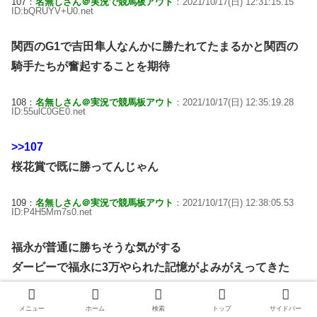
107：
名無しさん＠実況で競馬板アウト
：2021/10/17(日) 12:31:15.15
ID:bQRUYV+U0.net
関西のG1で吉田隼人なんかに勝たれてたまるかと関西の
騎手たちが奮起することを期待
108：
名無しさん＠実況で競馬板アウト
：2021/10/17(日) 12:35:19.28
ID:55ulC0GE0.net
>>107
桜花賞で既に勝ってんじゃん
109：
名無しさん＠実況で競馬板アウト
：2021/10/17(日) 12:38:05.53
ID:P4H5Mm7s0.net
福永が普通に勝ちそうな気がする
ダービーで福永に3万やられた記憶がよみがえってきた
112：
名無しさん＠実況で競馬板アウト
：2021/10/17(日) 12:46:39.04
メニュー
ホーム
検索
トップ
サイドバー
ID:J8Du4fNI0.net